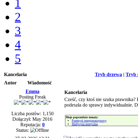
1
2
3
4
5
Kancelaria
Tryb drzewa
|
Tryb 
Autor
Wiadomość
Emma
Kancelaria
Posting Freak
Cześć, czy ktoś nie szuka prawnik
podeszła do sprawy indywidualnie. 
Liczba postów: 1,150
Moje poprzednie tematy:
Dołączył: May 2016
Przemysł energomaszynowy
Reputacja:
0
Medycyna estetyczna
Status: