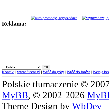
Reklama:
Kontakt
|
www.5teens.pl
|
Wróć do góry
|
Wróć do forów
|
Wersja bez
Polskie tłumaczenie © 20
MyBB
, © 2002-2026
MyBB
Theme Design by
WbDev