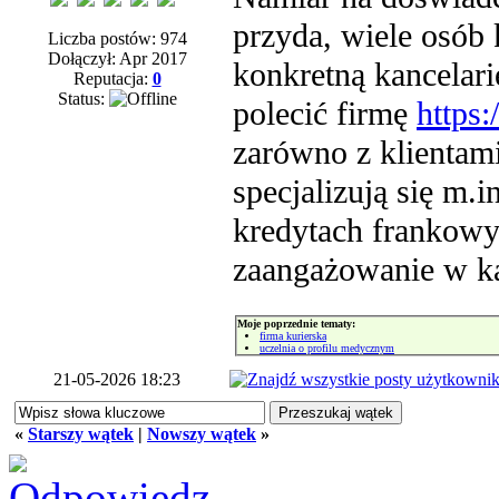
przyda, wiele osób 
Liczba postów: 974
Dołączył: Apr 2017
konkretną kancelar
Reputacja:
0
Status:
polecić firmę
https:
zarówno z klientam
specjalizują się m.
kredytach frankowy
zaangażowanie w k
Moje poprzednie tematy:
firma kurierska
uczelnia o profilu medycznym
21-05-2026 18:23
«
Starszy wątek
|
Nowszy wątek
»