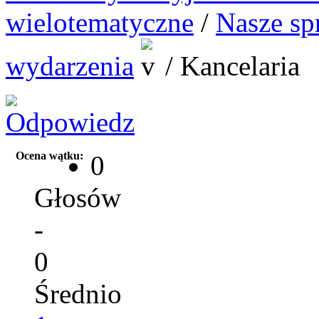
wielotematyczne
/
Nasze sp
wydarzenia
/
Kancelaria
Ocena wątku:
0
Głosów
-
0
Średnio