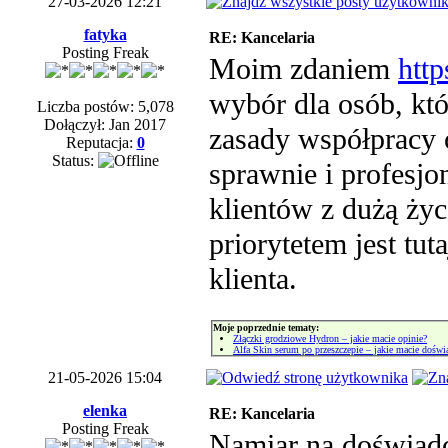
27-03-2026 12:21
fatyka
RE: Kancelaria
Posting Freak
Moim zdaniem
htt
wybór dla osób, któ
Liczba postów: 5,078
Dołączył: Jan 2017
zasady współpracy o
Reputacja:
0
Status:
sprawnie i profesjo
klientów z dużą ży
priorytetem jest tut
klienta.
Moje poprzednie tematy:
Złączki grodziowe Hydron – jakie macie opinie?
Alfa Skin serum po przeszczepie – jakie macie doświ
21-05-2026 15:04
elenka
RE: Kancelaria
Posting Freak
Namiar na doświad