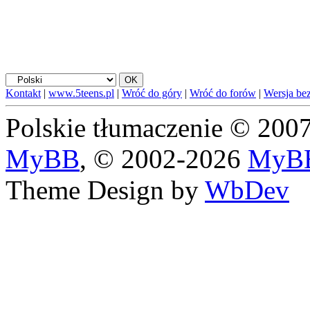
Kontakt
|
www.5teens.pl
|
Wróć do góry
|
Wróć do forów
|
Wersja bez
Polskie tłumaczenie © 20
MyBB
, © 2002-2026
MyBB
Theme Design by
WbDev