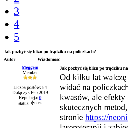
3
4
5
Jak pozbyć się blizn po trądziku na policzkach?
Autor
Wiadomość
Meggem
Jak pozbyć się blizn po trądziku n
Member
Od kilku lat walczę 
widać na policzkac
Liczba postów: 84
Dołączył: Feb 2019
kwasów, ale efekty 
Reputacja:
0
Status:
skutecznych metod, 
stronie
https://neon
laseroterapii i zabi