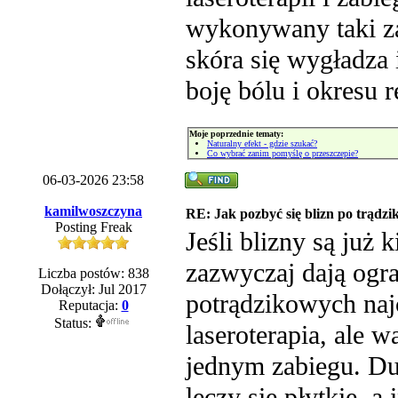
wykonywany taki za
skóra się wygładza
boję bólu i okresu 
Moje poprzednie tematy:
Naturalny efekt - gdzie szukać?
Co wybrać zanim pomyślę o przeszczepie?
06-03-2026 23:58
kamilwoszczyna
RE: Jak pozbyć się blizn po trądzi
Posting Freak
Jeśli blizny są już 
zazwyczaj dają ogr
Liczba postów: 838
Dołączył: Jul 2017
potrądzikowych najc
Reputacja:
0
Status:
laseroterapia, ale 
jednym zabiegu. Duż
leczy się płytkie, a