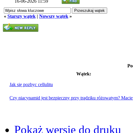
16-06-2026 11:59
«
Starszy wątek
|
Nowszy wątek
»
Po
Wątek:
Jak się pozbyc cellulitu
Czy niacynamid jest bezpieczny przy trądziku różowatym? Maci
Pokaż wersję do druku