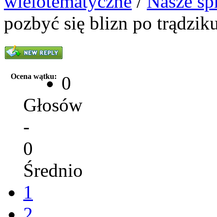
wielotematyczne
/
Nasze sp
pozbyć się blizn po trądzik
Ocena wątku:
0
Głosów
-
0
Średnio
1
2