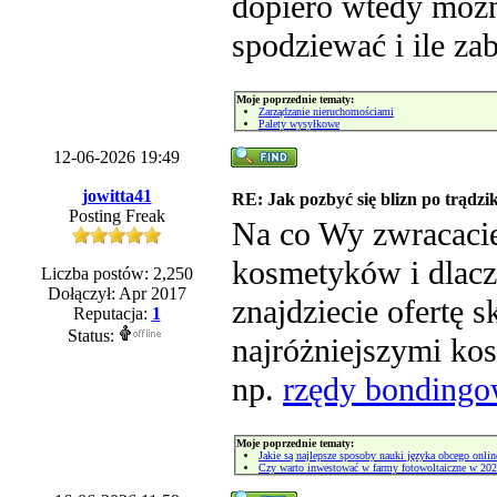
dopiero wtedy można
spodziewać i ile za
Moje poprzednie tematy:
Zarządzanie nieruchomościami
Palety wysyłkowe
12-06-2026 19:49
jowitta41
RE: Jak pozbyć się blizn po trądzi
Posting Freak
Na co Wy zwracaci
kosmetyków i dlacz
Liczba postów: 2,250
Dołączył: Apr 2017
znajdziecie ofertę 
Reputacja:
1
Status:
najróżniejszymi kos
np.
rzędy bonding
Moje poprzednie tematy:
Jakie są najlepsze sposoby nauki języka obcego onlin
Czy warto inwestować w farmy fotowoltaiczne w 202