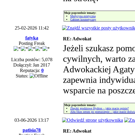
Moje poprzednie tematy:
Medycyna estetyczna
Gabinet kosmetyczny
25-02-2026 11:42
fatyka
RE: Adwokat
Posting Freak
Jeżeli szukasz pom
cywilnych, warto za
Liczba postów: 5,078
Dołączył: Jan 2017
Adwokackiej Agaty 
Reputacja:
0
Status:
zapewnia indywidua
wsparcie na poszcz
Moje poprzednie tematy:
Złączki grodziowe Hydron – jakie macie opinie?
Alfa Skin serum po przeszczepie – jakie macie doświ
03-06-2026 13:17
patisia78
RE: Adwokat