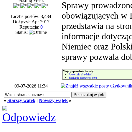
Posting Freak
Sprawy prowadzone 
obowiązujących w 
Liczba postów: 3,434
Dołączył: Apr 2017
przedstawia na stro
Reputacja:
0
Status:
informacje dotyczą
Niemiec oraz Polski
sprawy pozwala dobr
Moje poprzednie tematy:
Akcesoria dla dzieci
Szukanie dostawcy netu
09-07-2026 11:34
«
Starszy wątek
|
Nowszy wątek
»