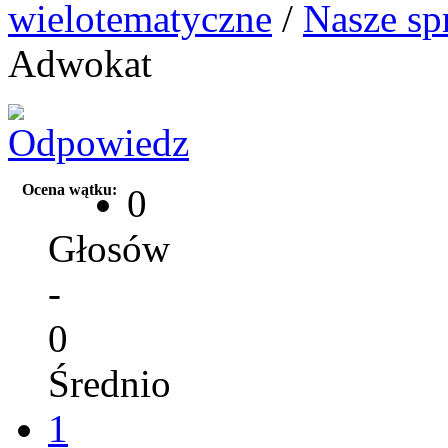
wielotematyczne
/
Nasze sp
Adwokat
Ocena wątku:
0
Głosów
-
0
Średnio
1