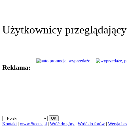
Użytkownicy przeglądający 
Reklama:
Kontakt
|
www.5teens.pl
|
Wróć do góry
|
Wróć do forów
|
Wersja bez