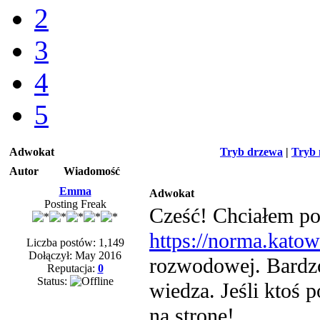
2
3
4
5
Adwokat
Tryb drzewa
|
Tryb 
Autor
Wiadomość
Emma
Adwokat
Posting Freak
Cześć! Chciałem po
https://norma.katow
Liczba postów: 1,149
Dołączył: May 2016
rozwodowej. Bardzo
Reputacja:
0
Status:
wiedza. Jeśli ktoś 
na stronę!