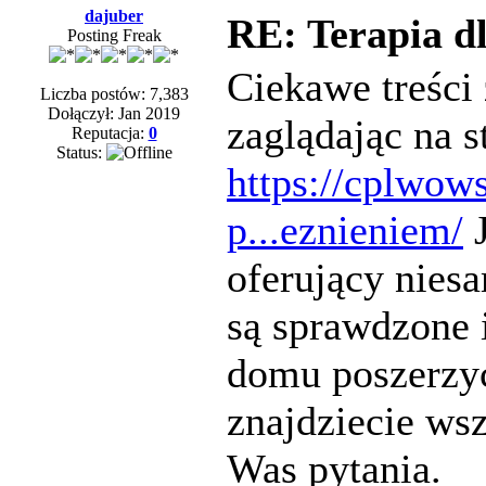
dajuber
RE: Terapia d
Posting Freak
Ciekawe treści 
Liczba postów: 7,383
Dołączył: Jan 2019
zaglądając na s
Reputacja:
0
Status:
https://cplwow
p...eznieniem/
J
oferujący nies
są sprawdzone 
domu poszerzyc
znajdziecie ws
Was pytania.