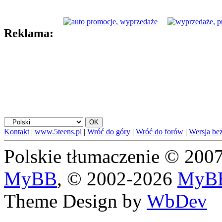
Reklama:
Kontakt
|
www.5teens.pl
|
Wróć do góry
|
Wróć do forów
|
Wersja bez
Polskie tłumaczenie © 20
MyBB
, © 2002-2026
MyBB
Theme Design by
WbDev