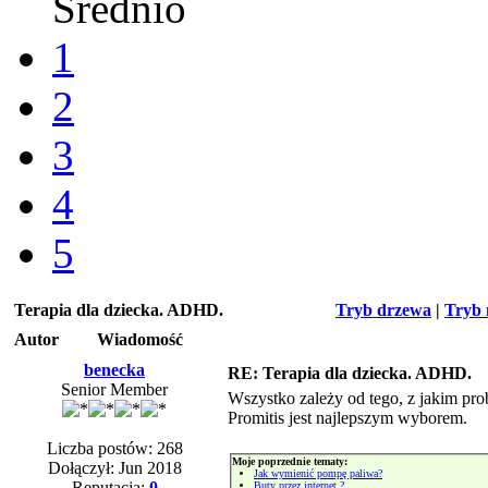
Średnio
1
2
3
4
5
Terapia dla dziecka. ADHD.
Tryb drzewa
|
Tryb 
Autor
Wiadomość
benecka
RE: Terapia dla dziecka. ADHD.
Senior Member
Wszystko zależy od tego, z jakim pro
Promitis jest najlepszym wyborem.
Liczba postów: 268
Moje poprzednie tematy:
Dołączył: Jun 2018
Jak wymienić pompę paliwa?
Reputacja:
0
Buty przez internet ?