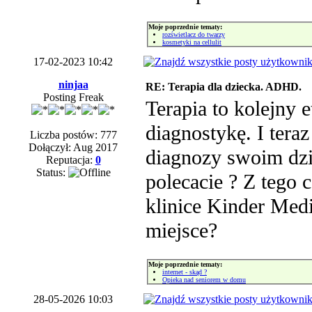
Moje poprzednie tematy:
rozświetlacz do twarzy
kosmetyki na cellulit
17-02-2023 10:42
ninjaa
RE: Terapia dla dziecka. ADHD.
Posting Freak
Terapia to kolejny 
diagnostykę. I teraz
Liczba postów: 777
Dołączył: Aug 2017
diagnozy swoim dzi
Reputacja:
0
Status:
polecacie ? Z tego 
klinice Kinder Med
miejsce?
Moje poprzednie tematy:
internet - skąd ?
Opieka nad seniorem w domu
28-05-2026 10:03