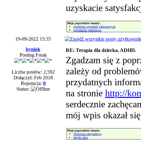
uzyskacie satysfakc
Moje poprzednie tematy:
producent ogrodzeń gabionowych
ogrodzenie gabionowe
19-09-2022 15:35
byniek
RE: Terapia dla dziecka. ADHD.
Posting Freak
Zgadzam się z popr
zależy od problemó
Liczba postów: 2,592
Dołączył: Feb 2018
przydatnych inform
Reputacja:
0
Status:
na stronie
http://ko
serdecznie zachęca
mój wpis okazał si
Moje poprzednie tematy:
Skuteczna dezynfekcja
Języki obce