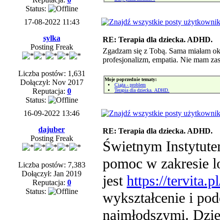
Status:
17-08-2022 11:43
sylka
RE: Terapia dla dziecka. ADHD.
Posting Freak
Zgadzam się z Tobą. Sama miałam okaz
profesjonalizm, empatia. Nie mam zas
Liczba postów: 1,631
Moje poprzednie tematy:
Dołączył: Nov 2017
Ciąża - problem
Reputacja:
0
Terapia dla dziecka. ADHD.
Status:
16-09-2022 13:46
dajuber
RE: Terapia dla dziecka. ADHD.
Posting Freak
Świetnym Instytute
pomoc w zakresie l
Liczba postów: 7,383
Dołączył: Jan 2019
jest
https://tervita.pl
Reputacja:
0
Status:
wykształcenie i pod
najmłodszymi. Dzi