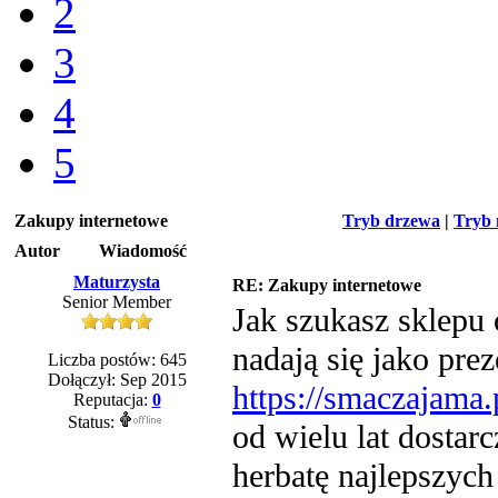
2
3
4
5
Zakupy internetowe
Tryb drzewa
|
Tryb 
Autor
Wiadomość
Maturzysta
RE: Zakupy internetowe
Senior Member
Jak szukasz sklepu
nadają się jako pre
Liczba postów: 645
Dołączył: Sep 2015
https://smaczajama.
Reputacja:
0
Status:
od wielu lat dostar
herbatę najlepszyc