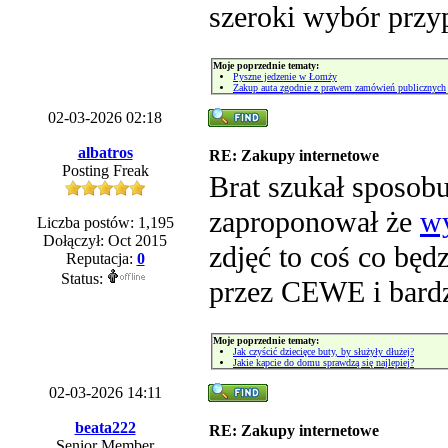
szeroki wybór przy
Moje poprzednie tematy:
Pyszne jedzenie w Łomży
Zakup auta zgodnie z prawem zamówień publicznych
02-03-2026 02:18
albatros
RE: Zakupy internetowe
Posting Freak
Brat szukał sposob
zaproponował że
wy
Liczba postów: 1,195
Dołączył: Oct 2015
zdjęć to coś co będ
Reputacja:
0
Status:
przez CEWE i bardz
Moje poprzednie tematy:
Jak czyścić dziecięce buty, by służyły dłużej?
Jakie kapcie do domu sprawdzą się najlepiej?
02-03-2026 14:11
beata222
RE: Zakupy internetowe
Senior Member