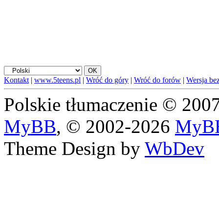
Kontakt
|
www.5teens.pl
|
Wróć do góry
|
Wróć do forów
|
Wersja bez
Polskie tłumaczenie © 20
MyBB
, © 2002-2026
MyBB
Theme Design by
WbDev