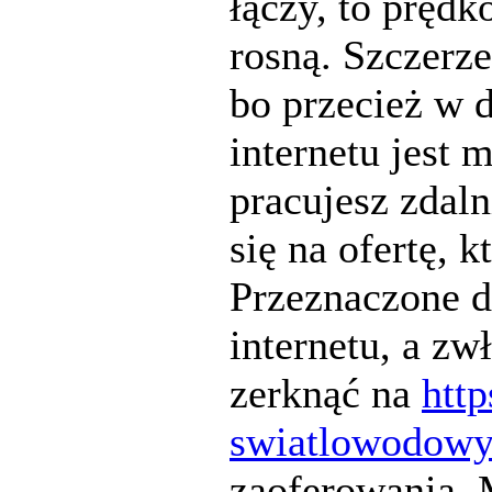
łączy, to prędko
rosną. Szczerz
bo przecież w d
internetu jest
pracujesz zdal
się na ofertę, 
Przeznaczone dl
internetu, a z
zerknąć na
http
swiatlowodowy
zaoferowania. 