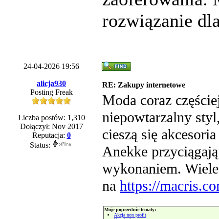
rozwiązanie dla
24-04-2026 19:56
alicja930
RE: Zakupy internetowe
Posting Freak
Moda coraz częściej
niepowtarzalny sty
Liczba postów: 1,310
Dołączył: Nov 2017
cieszą się akcesor
Reputacja:
0
Status:
Anekke przyciągają
wykonaniem. Wiele 
na
https://macris.c
Moje poprzednie tematy:
Akcja non profit