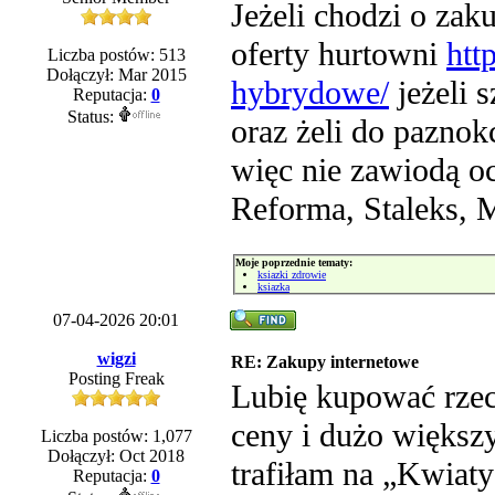
Jeżeli chodzi o zak
oferty hurtowni
htt
Liczba postów: 513
Dołączył: Mar 2015
hybrydowe/
jeżeli 
Reputacja:
0
Status:
oraz żeli do paznok
więc nie zawiodą o
Reforma, Staleks, 
Moje poprzednie tematy:
ksiazki zdrowie
ksiazka
07-04-2026 20:01
wigzi
RE: Zakupy internetowe
Posting Freak
Lubię kupować rzecz
ceny i dużo większ
Liczba postów: 1,077
Dołączył: Oct 2018
trafiłam na „Kwiat
Reputacja:
0