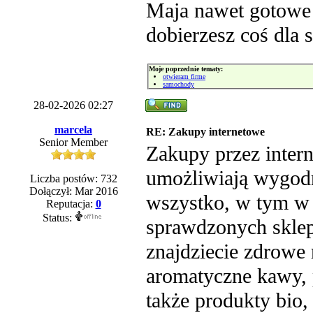
Maja nawet gotowe
dobierzesz coś dla s
Moje poprzednie tematy:
otwieram firme
samochody
28-02-2026 02:27
marcela
RE: Zakupy internetowe
Senior Member
Zakupy przez interne
umożliwiają wygodn
Liczba postów: 732
Dołączył: Mar 2016
wszystko, w tym w 
Reputacja:
0
Status:
sprawdzonych skle
znajdziecie zdrowe 
aromatyczne kawy, 
także produkty bio,