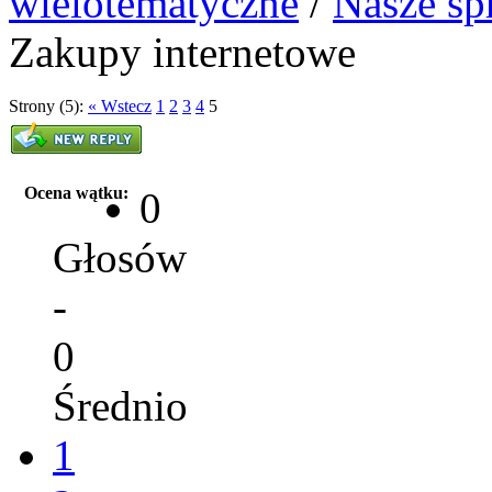
wielotematyczne
/
Nasze sp
Zakupy internetowe
Strony (5):
« Wstecz
1
2
3
4
5
Ocena wątku:
0
Głosów
-
0
Średnio
1