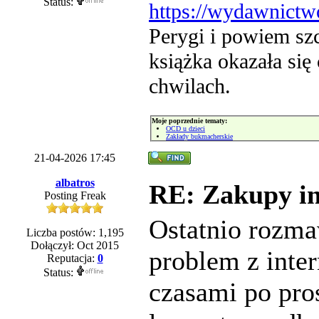
Status:
https://wydawnictwo
Perygi i powiem szc
książka okazała się 
chwilach.
Moje poprzednie tematy:
OCD u dzieci
Zakłady bukmacherskie
21-04-2026 17:45
albatros
RE: Zakupy in
Posting Freak
Ostatnio rozma
Liczba postów: 1,195
Dołączył: Oct 2015
problem z inte
Reputacja:
0
Status:
czasami po pros