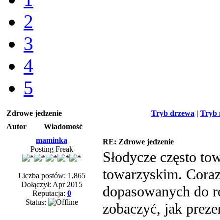
2
3
4
5
Zdrowe jedzenie
Tryb drzewa
|
Tryb 
Autor
Wiadomość
maminka
RE: Zdrowe jedzenie
Posting Freak
Słodycze często to
towarzyskim. Coraz
Liczba postów: 1,865
Dołączył: Apr 2015
dopasowanych do r
Reputacja:
0
Status:
zobaczyć, jak preze