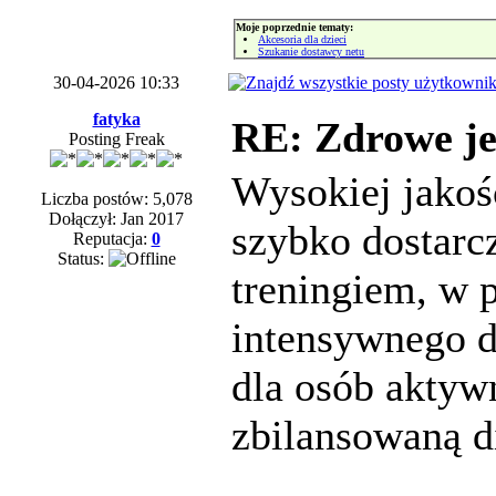
Moje poprzednie tematy:
Akcesoria dla dzieci
Szukanie dostawcy netu
30-04-2026 10:33
fatyka
RE: Zdrowe je
Posting Freak
Wysokiej jako
Liczba postów: 5,078
Dołączył: Jan 2017
szybko dostarc
Reputacja:
0
Status:
treningiem, w 
intensywnego d
dla osób aktyw
zbilansowaną d