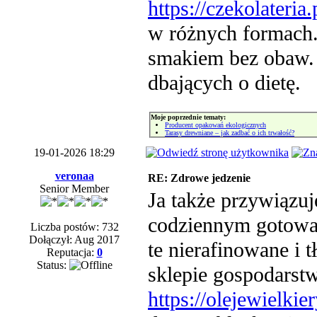
https://czekolateri
w różnych formach.
smakiem bez obaw. 
dbających o dietę.
Moje poprzednie tematy:
Producent opakowań ekologicznych
Tarasy drewniane – jak zadbać o ich trwałość?
19-01-2026 18:29
veronaa
RE: Zdrowe jedzenie
Senior Member
Ja także przywiązu
codziennym gotowani
Liczba postów: 732
Dołączył: Aug 2017
te nierafinowane i
Reputacja:
0
Status:
sklepie gospodarst
https://olejewielkie