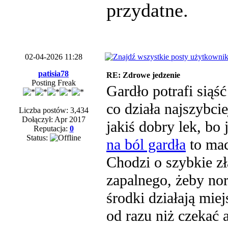
przydatne.
02-04-2026 11:28
patisia78
RE: Zdrowe jedzenie
Posting Freak
Gardło potrafi siąś
co działa najszybci
Liczba postów: 3,434
Dołączył: Apr 2017
jakiś dobry lek, bo 
Reputacja:
0
Status:
na ból gardła
to mac
Chodzi o szybkie zł
zapalnego, żeby no
środki działają mie
od razu niż czekać a