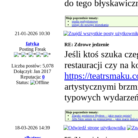
do tego błyskawicz
Moje poprzednie tematy:
studia podyplomowe
usługi do nowego mieszkania
21-01-2026 10:30
fatyka
RE: Zdrowe jedzenie
Posting Freak
Jeśli ktoś szuka cz
restauracji czy na k
Liczba postów: 5,078
Dołączył: Jan 2017
https://teatrsmaku.c
Reputacja:
0
Status:
artystycznymi brzmi
typowych wydarzeń
Moje poprzednie tematy:
Złączki grodziowe Hydron – jakie macie opinie?
Alfa Skin serum po przeszczepie – jakie macie doświ
18-03-2026 14:39
albatros