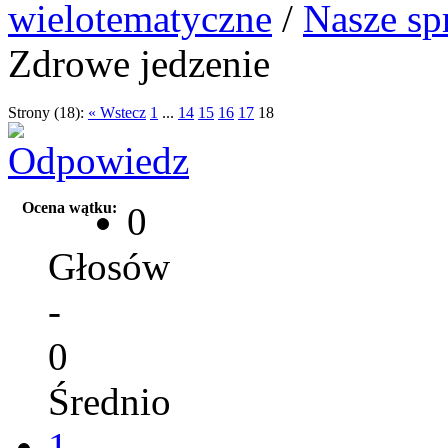
wielotematyczne
/
Nasze sp
Zdrowe jedzenie
Strony (18):
« Wstecz
1
...
14
15
16
17
18
Ocena wątku:
0
Głosów
-
0
Średnio
1