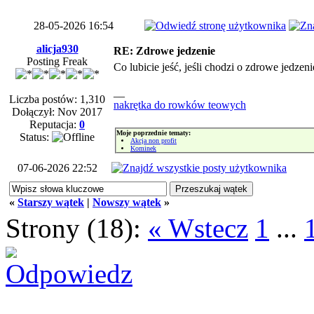
28-05-2026 16:54
alicja930
RE: Zdrowe jedzenie
Posting Freak
Co lubicie jeść, jeśli chodzi o zdrowe jedzeni
__
Liczba postów: 1,310
nakrętka do rowków teowych
Dołączył: Nov 2017
Reputacja:
0
Moje poprzednie tematy:
Status:
Akcja non profit
Kominek
07-06-2026 22:52
«
Starszy wątek
|
Nowszy wątek
»
Strony (18):
« Wstecz
1
...