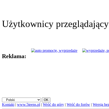
Użytkownicy przeglądający 
Reklama:
Kontakt
|
www.5teens.pl
|
Wróć do góry
|
Wróć do forów
|
Wersja bez