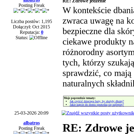
RE: Zdrowe jedzenie
Posting Freak
W kontekście dbania
zwraca uwagę na kos
Liczba postów: 1,195
Dołączył: Oct 2015
bezpieczne dla skó
Reputacja:
0
Status:
ciekawe produkty n
różnorodny asortyme
tych, którzy szuka
sprawdzić, co mają
naturalnych składn
Moje poprzednie tematy:
Jak czyścić dziecięce buty, by służyły dłużej?
Jakie kapcie do domu sprawdzą się najlepiej?
25-03-2026 20:09
albatros
RE: Zdrowe je
Posting Freak