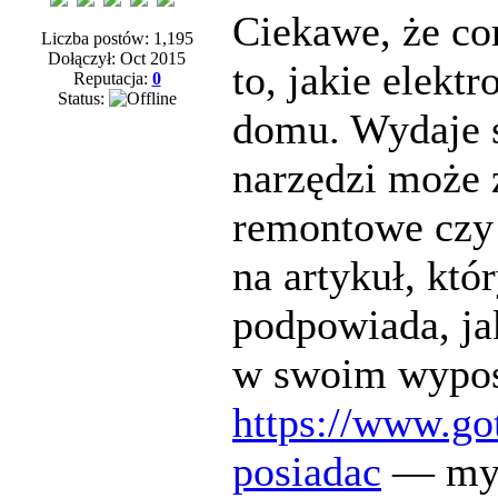
Ciekawe, że co
Liczba postów: 1,195
Dołączył: Oct 2015
to, jakie elekt
Reputacja:
0
Status:
domu. Wydaje s
narzędzi może 
remontowe czy 
na artykuł, któ
podpowiada, ja
w swoim wyposa
https://www.go
posiadac
— myśl