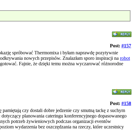
Post:
#157
am okazję spróbować Thermomixa i byłam naprawdę pozytywnie
ż odkrywania nowych przepisów. Znalazłam sporo inspiracji na
robot
o gotować. Fajnie, że dzięki temu można wyczarować różnorodne
Post:
#158
 pamiętają czy dostali dobre jedzenie czy smutną tackę z suchym
ł dotyczący planowania cateringu konferencyjnego dopasowanego
żnych potrzeb żywieniowych podczas organizacji eventów
poziom wydarzenia bez oszczędzania na rzeczy, które uczestnicy