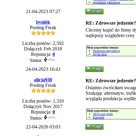
ogrodzenie gabionowe
21-04-2023 07:27
byniek
RE: Zdrowsze jedzenie?
Posting Freak
Chcemy kupić do firmy dy
najlepszy względem ceny 
Liczba postów: 2,592
Moje poprzednie tematy:
Dołączył: Feb 2018
Skuteczna dezynfekcja
Reputacja:
0
Języki obce
Status:
24-04-2023 16:43
alicja930
RE: Zdrowsze jedzenie?
Posting Freak
Ostatnio zwróciłam uwagę
Szukając alternatyw, tra
wygląda produkcja wędlin
Liczba postów: 1,310
Dołączył: Nov 2017
Moje poprzednie tematy:
Reputacja:
0
Akcja non profit
Status:
Kominek
22-04-2026 03:03