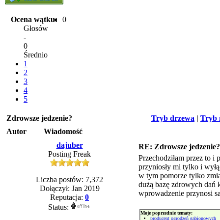
Ocena wątku:
0
Głosów
-
0
Średnio
1
2
3
4
5
Zdrowsze jedzenie?
Tryb drzewa
|
Tryb 
Autor
Wiadomość
dajuber
RE: Zdrowsze jedzenie?
Posting Freak
Przechodziłam przez to i
przyniosły mi tylko i wył
w tym pomorze tylko zmi
Liczba postów: 7,372
dużą bazę zdrowych dań kt
Dołączył: Jan 2019
wprowadzenie przynosi sam
Reputacja:
0
Status:
Moje poprzednie tematy:
producent ogrodzeń gabionowych