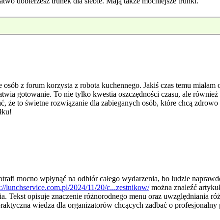
atwo dobierzesz trunek dla siebie. Mają także mocniejsze trunki.
le osób z forum korzysta z robota kuchennego. Jakiś czas temu miał
atwia gotowanie. To nie tylko kwestia oszczędności czasu, ale równie
ć, że to świetne rozwiązanie dla zabieganych osób, które chcą zdrow
łku!
otrafi mocno wpłynąć na odbiór całego wydarzenia, bo ludzie naprawdę
s://lunchservice.com.pl/2024/11/20/c...zestnikow/
można znaleźć artyku
a. Tekst opisuje znaczenie różnorodnego menu oraz uwzględniania ró
raktyczna wiedza dla organizatorów chcących zadbać o profesjonalny 