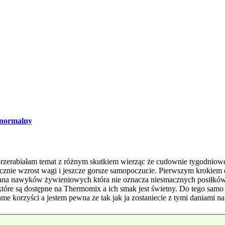
normalny
 przerabiałam temat z różnym skutkiem wierząc że cudownie tygodniow
ącznie wzrost wagi i jeszcze gorsze samopoczucie. Pierwszym krokiem
ana nawyków żywieniowych która nie oznacza niesmacznych posiłkó
óre są dostępne na Thermomix a ich smak jest świetny. Do tego samo pr
e korzyści a jestem pewna ze tak jak ja zostaniecie z tymi daniami na