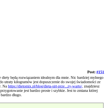
Post:
#151
e diety będą rozwiązaniem idealnym dla mnie. Nic bardziej mylnego
 do utraty kilogramów jest dopuszczenie do swojej świadomości ze
w. Na
https://dietomix.pl/blog/dieta-sirt-prze...zy-warto/,
znajdziesz
zygotowanie jest bardzo proste i szybkie. Jest to zmiana której
 bardzo długo.