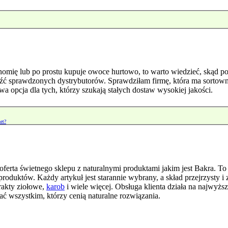
ronomię lub po prostu kupuje owoce hurtowo, to warto wiedzieć, skąd 
aleźć sprawdzonych dystrybutorów. Sprawdziłam firmę, która ma sorto
wa opcja dla tych, którzy szukają stałych dostaw wysokiej jakości.
net?
rta świetnego sklepu z naturalnymi produktami jakim jest Bakra. To s
oduktów. Każdy artykuł jest starannie wybrany, a skład przejrzysty i z
rakty ziołowe,
karob
i wiele więcej. Obsługa klienta działa na najwyż
cać wszystkim, którzy cenią naturalne rozwiązania.