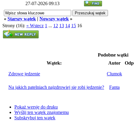
27-07-2026 09:13
«
Starszy wątek
|
Nowszy wątek
»
Strony (16):
« Wstecz
1
...
12
13
14
15
16
Podobne wątki
Wątek:
Autor
Odp
Zdrowe jedzenie
Clumok
Na jakich patelniach najzdrowiej się robi jedzenie?
Fanta
Pokaż wersję do druku
Wyślij ten wątek znajomemu
Subskrybuj ten wątek