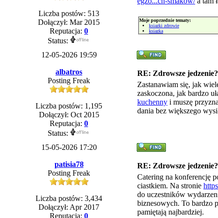
egzo...ch-smakow/
a tam ł
Liczba postów: 513
Moje poprzednie tematy:
Dołączył: Mar 2015
ksiazki zdrowie
Reputacja:
0
ksiazka
Status:
12-05-2026 19:59
albatros
RE: Zdrowsze jedzenie?
Posting Freak
Zastanawiam się, jak wie
zaskoczona, jak bardzo uł
kuchenny
i muszę przyzna
Liczba postów: 1,195
dania bez większego wysi
Dołączył: Oct 2015
Reputacja:
0
Status:
15-05-2026 17:20
patisia78
RE: Zdrowsze jedzenie?
Posting Freak
Catering na konferencję p
ciastkiem. Na stronie
http
do uczestników wydarzeni
Liczba postów: 3,434
biznesowych. To bardzo p
Dołączył: Apr 2017
pamiętają najbardziej.
Reputacja:
0