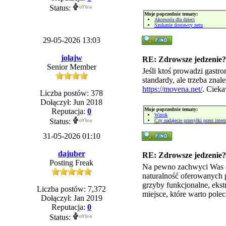
Status:
Moje poprzednie tematy:
Akcesoria dla dzieci
Szukanie dostawcy netu
29-05-2026 13:03
jolajw
RE: Zdrowsze jedzenie?
Senior Member
Jeśli ktoś prowadzi gast
standardy, ale trzeba zn
https://movena.net/
. Cieka
Liczba postów: 378
Dołączył: Jun 2018
Moje poprzednie tematy:
Reputacja:
0
Wzrok
Status:
Czy nadajecie przesyłki przez inter
31-05-2026 01:10
dajuber
RE: Zdrowsze jedzenie?
Posting Freak
Na pewno zachwyci Was ofe
naturalność oferowanych pr
grzyby funkcjonalne, ekst
Liczba postów: 7,372
miejsce, które warto pole
Dołączył: Jan 2019
Reputacja:
0
Status: