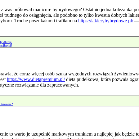
ś z was próbował manicure hybrydowego? Ostatnio jedna koleżanka pok
ś trudnego do osiągnięcia, ale podobno to tylko kwestia dobrych laki
yboru. Trochę poszukałam i trafiłam na
https://lakieryhybrydowe.pl/
— 
ły dłużej?
najlepiej?
prawia, że coraz więcej osób szuka wygodnych rozwiązań żywieniowyc
jest
https://www.dietapremium.pl/
dieta pudełkowa, która pozwala ogra
ktyczne rozwiązanie dla zapracowanych.
h
h trwałość?
zenie to warto je uzupełnić markowym trunkiem a najlepiej jak będzie 