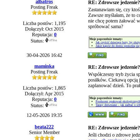
albatros
RE: Zdrowsze jedzenie?
Posting Freak
Zastanawiam się, czy kto
Zawsze myślałam, że to co
nie chcę potem żałować w
Liczba postów: 1,195
spróbować sama?
Dołączył: Oct 2015
Reputacja:
0
Moje poprzednie tematy:
Status:
Jak czyścić dziecięce buty, by służy
Jakie kapcie do domu sprawdzą się 
30-04-2026 16:42
maminka
RE: Zdrowsze jedzenie?
Posting Freak
Współczesny tryb życia s
posiłków. Ciekawą opcją 
zaplanować dzień. To pra
Liczba postów: 1,865
Dołączył: Apr 2015
Moje poprzednie tematy:
Reputacja:
0
Producent opakowań ekologicznyc
Status:
Tarasy drewniane – jak zadbać o ic
12-05-2026 19:35
beata222
RE: Zdrowsze jedzenie?
Senior Member
Jeśli chodzi o zdrowe jed