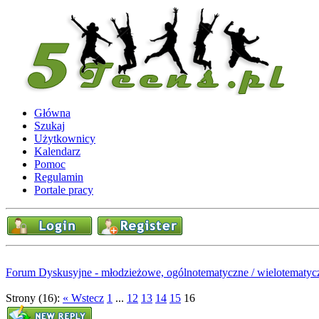
Główna
Szukaj
Użytkownicy
Kalendarz
Pomoc
Regulamin
Portale pracy
Forum Dyskusyjne - młodzieżowe, ogólnotematyczne / wielotematyc
Strony (16):
« Wstecz
1
...
12
13
14
15
16