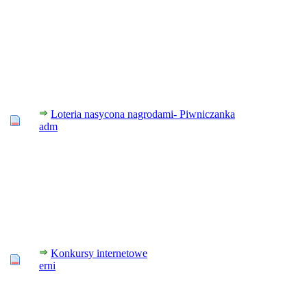
Loteria nasycona nagrodami- Piwniczanka
adm
Konkursy internetowe
erni