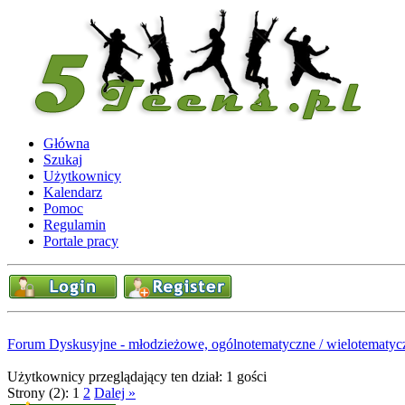
Główna
Szukaj
Użytkownicy
Kalendarz
Pomoc
Regulamin
Portale pracy
Forum Dyskusyjne - młodzieżowe, ogólnotematyczne / wielotematyc
Użytkownicy przeglądający ten dział: 1 gości
Strony (2):
1
2
Dalej »