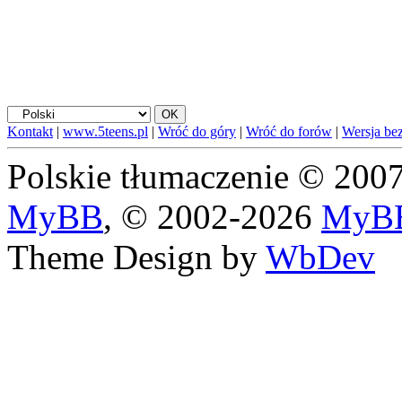
Kontakt
|
www.5teens.pl
|
Wróć do góry
|
Wróć do forów
|
Wersja bez
Polskie tłumaczenie © 20
MyBB
, © 2002-2026
MyBB
Theme Design by
WbDev