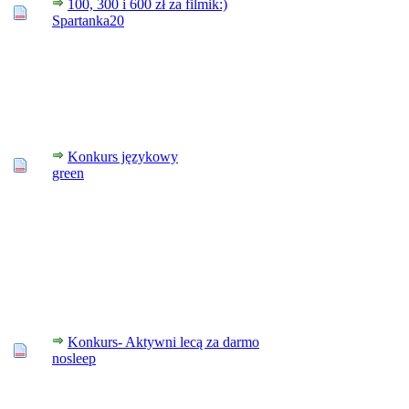
100, 300 i 600 zł za filmik:)
Spartanka20
Konkurs językowy
green
Konkurs- Aktywni lecą za darmo
nosleep