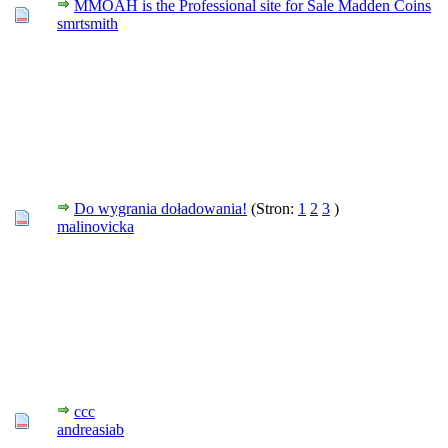
MMOAH is the Professional site for Sale Madden Coins
smrtsmith
Do wygrania doładowania!
(Stron:
1
2
3
)
malinovicka
ccc
andreasiab