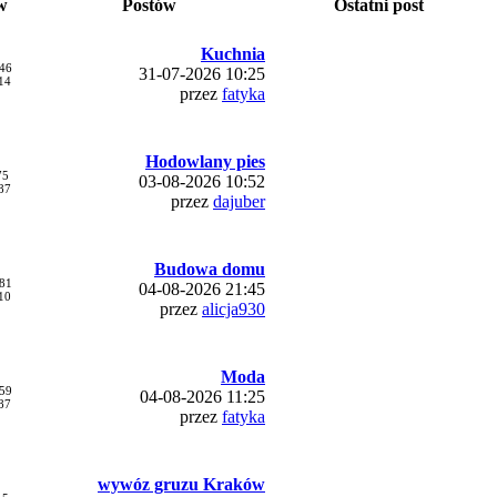
w
Postów
Ostatni post
Kuchnia
46
31-07-2026 10:25
14
przez
fatyka
Hodowlany pies
75
03-08-2026 10:52
87
przez
dajuber
Budowa domu
81
04-08-2026 21:45
10
przez
alicja930
Moda
59
04-08-2026 11:25
87
przez
fatyka
wywóz gruzu Kraków