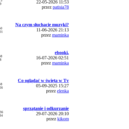
15
22-05-2026 11:53
9
przez
patisia78
Na czym słuchacie muzyki?
50
11-06-2026 21:13
01
przez
maminka
ebooki.
38
16-07-2026 02:51
8
przez
maminka
Co oglądać w święta w Tv
48
05-09-2025 15:27
26
przez
elenka
sprzątanie i odkurzanie
36
29-07-2026 20:10
34
przez
kikom