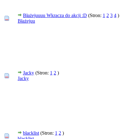
Błażejuuuu Wkracza do akcji :D
(Stron:
1
2
3
4
)
Błażejuu
Jacky
(Stron:
1
2
)
Jacky
blacklist
(Stron:
1
2
)
blacklist