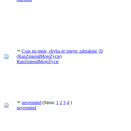
Czas na mnie, chyba że miejsc zabraknie ;D
(RapZmieniłMojeŻycie)
RapZmieniłMojeŻycie
nevermind
(Stron:
1
2
3
4
)
nevermind