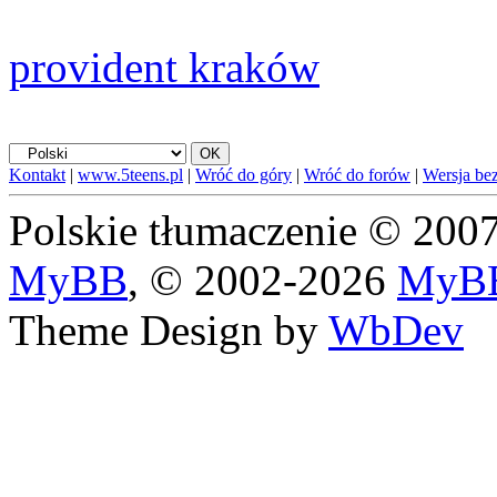
provident kraków
Kontakt
|
www.5teens.pl
|
Wróć do góry
|
Wróć do forów
|
Wersja bez
Polskie tłumaczenie © 20
MyBB
, © 2002-2026
MyBB
Theme Design by
WbDev