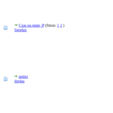
Czas na mnie :P
(Stron:
1
2
)
Snorlax
andzz
dzelaa