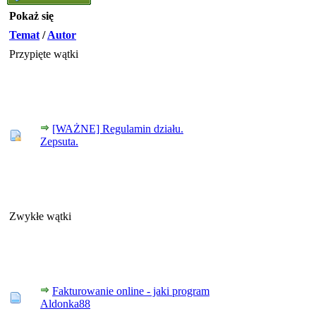
Pokaż się
Temat
/
Autor
Przypięte wątki
[WAŻNE] Regulamin działu.
Zepsuta.
Zwykłe wątki
Fakturowanie online - jaki program
Aldonka88