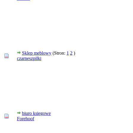
Sklep meblowy
(Stron:
1
2
)
czarneszpilki
biuro księgowe
Forehoof