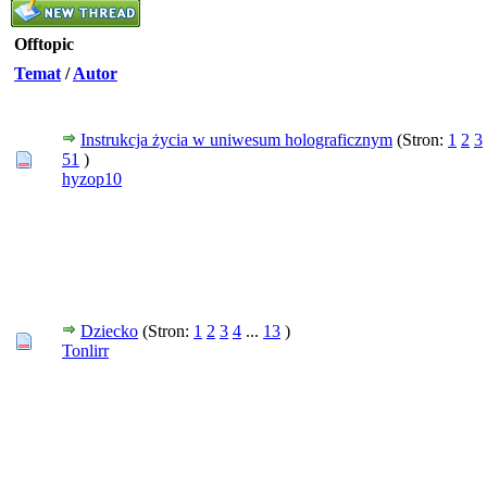
Offtopic
Temat
/
Autor
Instrukcja życia w uniwesum holograficznym
(Stron:
1
2
3
51
)
hyzop10
Dziecko
(Stron:
1
2
3
4
...
13
)
Tonlirr