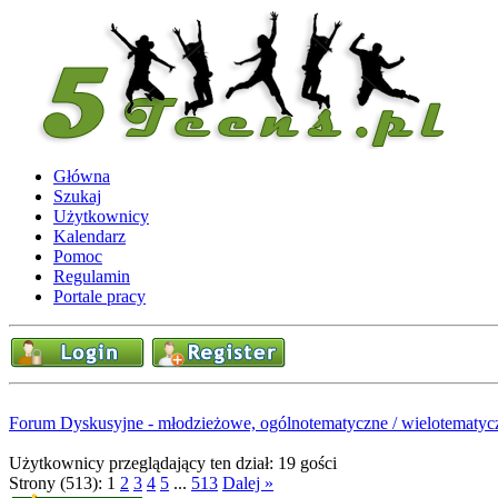
Główna
Szukaj
Użytkownicy
Kalendarz
Pomoc
Regulamin
Portale pracy
Forum Dyskusyjne - młodzieżowe, ogólnotematyczne / wielotematyc
Użytkownicy przeglądający ten dział: 19 gości
Strony (513):
1
2
3
4
5
...
513
Dalej »