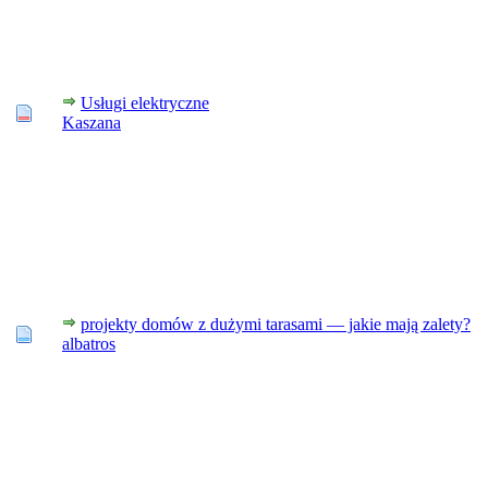
Usługi elektryczne
Kaszana
projekty domów z dużymi tarasami — jakie mają zalety?
albatros