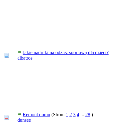
Jakie nadruki na odzież sportową dla dzieci?
albatros
Remont domu
(Stron:
1
2
3
4
...
28
)
dunsee