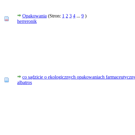
Opakowania
(Stron:
1
2
3
4
...
9
)
herreronik
co sądzicie o ekologicznych opakowaniach farmaceutyczn
albatros