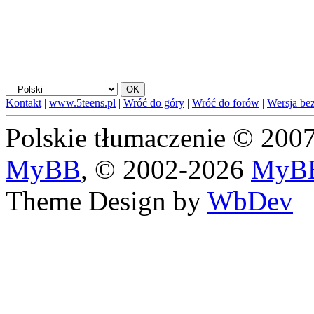
Kontakt
|
www.5teens.pl
|
Wróć do góry
|
Wróć do forów
|
Wersja bez
Polskie tłumaczenie © 20
MyBB
, © 2002-2026
MyBB
Theme Design by
WbDev