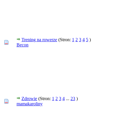
Trening na rowerze
(Stron:
1
2
3
4
5
)
Becon
Zdrowie
(Stron:
1
2
3
4
...
23
)
mamakaroliny