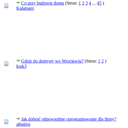
Co przy budowie domu
(Stron:
1
2
3
4
...
45
)
Kalamaro
Gdzie do dentysty we Wrocławiu?
(Stron:
1
2
)
krak3
Jak dobrać odpowiednie oprogramowanie dla firmy?
albatros