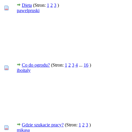
Dieta
(Stron:
1
2
3
)
pawelpruski
Co do ogrodu?
(Stron:
1
2
3
4
...
16
)
iboitaly
Gdzie szukacie pracy?
(Stron:
1
2
3
)
mikasa