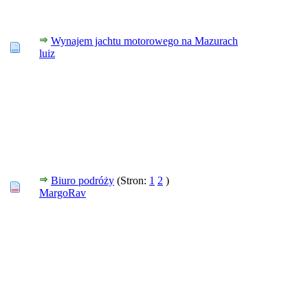
Wynajem jachtu motorowego na Mazurach
luiz
Biuro podróży
(Stron:
1
2
)
MargoRav