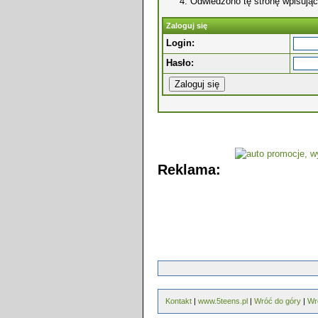
Odwiedzono tę stronę wpisując
Zaloguj się
Login:
Hasło:
Reklama:
Kontakt
|
www.5teens.pl
|
Wróć do góry
|
Wr