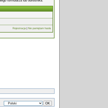
iego formularza lub odnośnika.
Rejestracja
|
Nie pamiętam hasła