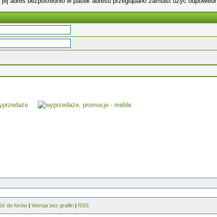
 jej adres bezpośrednio w pasek adresu przeglądarki zamiast użyć odpowiedn
óć do forów
|
Wersja bez grafiki
|
RSS