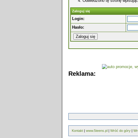
Odwiedzono tę stronę wpisując
Zaloguj się
Login:
Hasło:
Reklama:
Kontakt
|
www.5teens.pl
|
Wróć do góry
|
Wr