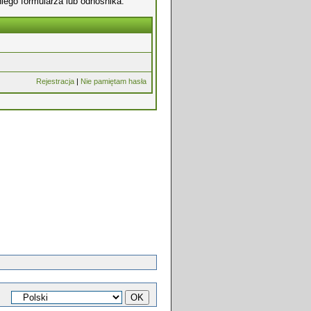
iego formularza lub odnośnika.
Rejestracja
|
Nie pamiętam hasła