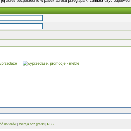
 jej adres bezpośrednio w pasek adresu przeglądarki zamiast użyć odpowiedn
óć do forów
|
Wersja bez grafiki
|
RSS