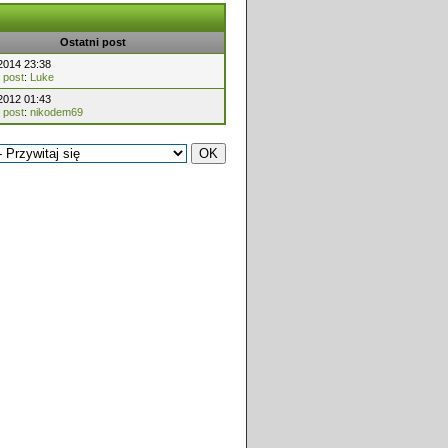
Ostatni post
2014 23:38
 post
:
Luke
2012 01:43
 post
:
nikodem69