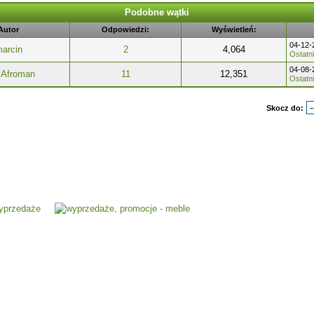
Podobne wątki
Autor
Odpowiedzi:
Wyświetleń:
04-12-
arcin
2
4,064
Ostatni
04-08-
yAfroman
11
12,351
Ostatni
Skocz do: