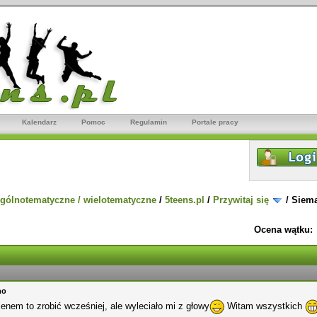
Kalendarz
Pomoc
Regulamin
Portale pracy
gólnotematyczne / wielotematyczne
/
5teens.pl
/
Przywitaj się
/
Siem
Ocena wątku:
no
enem to zrobić wcześniej, ale wyleciało mi z głowy
Witam wszystkich