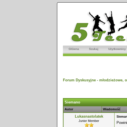
Główna
Szukaj
Użytkownicy
Forum Dyskusyjne - młodzieżowe, o
dnio
Siemano
Autor
Wiadomość
Lukasnastolatek
Siema
Junior Member
Powini