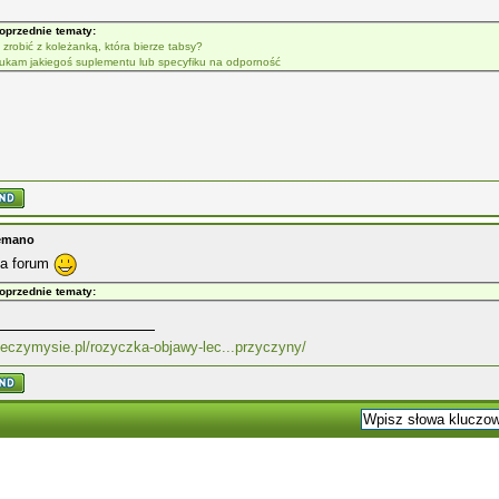
oprzednie tematy:
 zrobić z koleżanką, która bierze tabsy?
ukam jakiegoś suplementu lub specyfiku na odporność
iemano
na forum
oprzednie tematy:
/leczymysie.pl/rozyczka-objawy-lec...przyczyny/