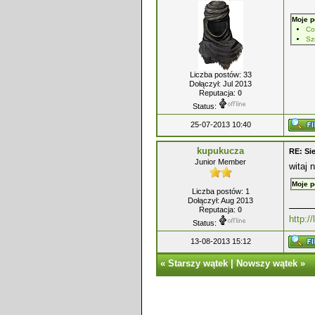
Moje p
Co
Sz
Liczba postów: 33
Dołączył: Jul 2013
Reputacja:
0
Status:
25-07-2013 10:40
kupukucza
RE: S
Junior Member
witaj 
Moje p
Liczba postów: 1
Dołączył: Aug 2013
Reputacja:
0
http:/
Status:
13-08-2013 15:12
«
Starszy wątek
|
Nowszy wątek
»