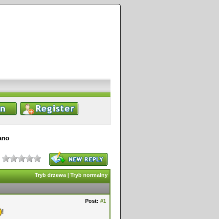
ano
Tryb drzewa
|
Tryb normalny
Post:
#1
!