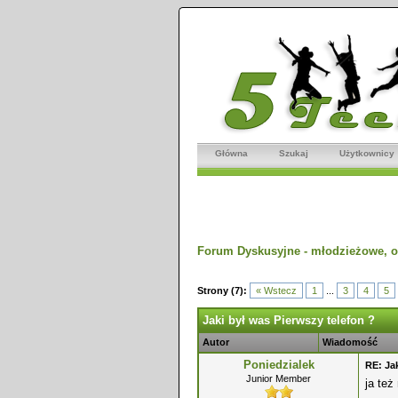
Główna
Szukaj
Użytkownicy
Forum Dyskusyjne - młodzieżowe, o
dnio
Strony (7):
« Wstecz
1
...
3
4
5
Jaki był was Pierwszy telefon ?
Autor
Wiadomość
Poniedzialek
RE: Ja
Junior Member
ja też