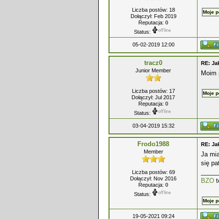
Liczba postów: 18
Moje p
Dołączył: Feb 2019
Reputacja:
0
Status:
05-02-2019 12:00
tracz0
RE: Ja
Junior Member
Moim p
Liczba postów: 17
Moje p
Dołączył: Jul 2017
Reputacja:
0
Status:
03-04-2019 15:32
Frodo1988
RE: Ja
Member
Ja mia
się pa
_____
Liczba postów: 69
Dołączył: Nov 2016
BZO
t
Reputacja:
0
Status:
Moje p
19-05-2021 09:24