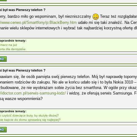
ki był was Pierwszy telefon ?
rry, bardzo miło go wspominam, był niezniszczalny
Teraz też rozglądałam
//www.ceneo.pl/Smartfony/p:BlackBerry.htm
udało mi się taki znaleźć. Na Ce
anie wielu sklepów internetowych i wybrać tak najbardziej korzystną ofertę d
oprzednie tematy:
umacz na już
erta dla dentystów
ki był was Pierwszy telefon ?
awiam się, ile osób pamięta swój pierwszy telefon. Mój był naprawdę topor
naniem rodziców do zakupu. No ale w końcu udało się i to była Nokia 3310 – 
zbudowane, że nie wyobrażam sobie życia bez smartfona. W ogóle przy okazj
//idoctor.com.pl/serwis-samsung-lodz/
i widzę, że oferują serwis Samsunga. Fa
 są wasze wspomnienia?
oprzednie tematy:
k czyścić dziecięce buty, by służyły dłużej?
kie kapcie do domu sprawdzą się najlepiej?