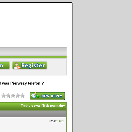
ł was Pierwszy telefon ?
Tryb drzewa
|
Tryb normalny
Post:
#61