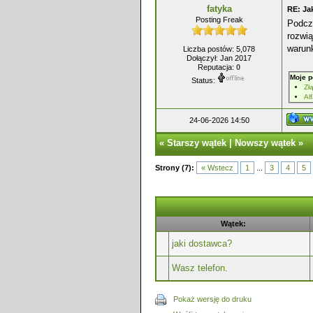
fatyka
RE: Ja
Posting Freak
Podcz
rozwią
warun
Liczba postów: 5,078
Dołączył: Jan 2017
Reputacja:
0
Moje p
Status:
Zł
Al
24-06-2026 14:50
«
Starszy wątek
|
Nowszy wątek
»
Strony (7):
« Wstecz
1
...
3
4
5
Wątek:
jaki dostawca?
Wasz telefon.
Pokaż wersję do druku