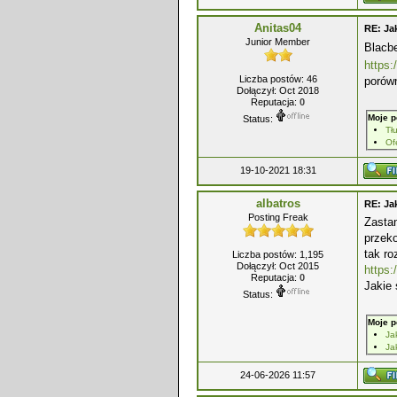
Anitas04
RE: Ja
Junior Member
Blacbe
https:
Liczba postów: 46
porówn
Dołączył: Oct 2018
Reputacja:
0
Moje p
Status:
Tł
Of
19-10-2021 18:31
albatros
RE: Ja
Posting Freak
Zastan
przeko
tak ro
Liczba postów: 1,195
Dołączył: Oct 2015
https:
Reputacja:
0
Jakie
Status:
Moje p
Ja
Ja
24-06-2026 11:57