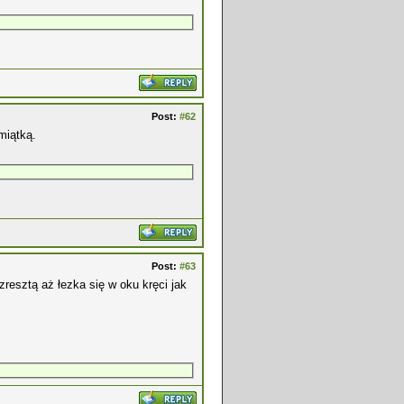
Post:
#62
miątką.
Post:
#63
resztą aż łezka się w oku kręci jak