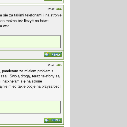
Post:
#64
 się za takimi telefonami i na stronie
neo można też liczyć na łatwe
la was.
Post:
#65
ny, pamiętam że miałem problem z
szał! Swoją drogą, teraz telefony są
i natknęłam się na stronę
jnie mieć takie opcje na przyszłość!