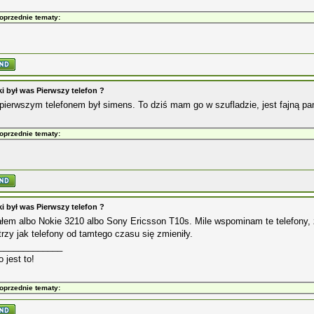
oprzednie tematy:
ki był was Pierwszy telefon ?
ierwszym telefonem był simens. To dziś mam go w szufladzie, jest fajną pa
oprzednie tematy:
ki był was Pierwszy telefon ?
łem albo Nokie 3210 albo Sony Ericsson T10s. Mile wspominam te telefony, z
trzy jak telefony od tamtego czasu się zmieniły.
_____________
o jest to!
oprzednie tematy: