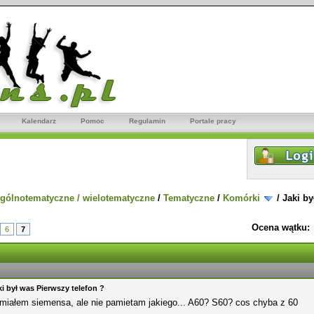
Kalendarz
Pomoc
Regulamin
Portale pracy
gólnotematyczne / wielotematyczne
/
Tematyczne
/
Komórki
/
Jaki by
Ocena wątku:
6
7
ki był was Pierwszy telefon ?
 miałem siemensa, ale nie pamietam jakiego... A60? S60? cos chyba z 60