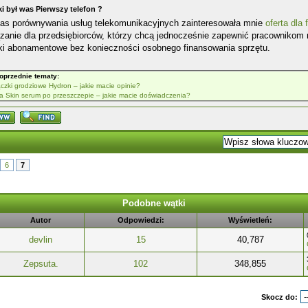
ki był was Pierwszy telefon ?
as porównywania usług telekomunikacyjnych zainteresowała mnie
oferta dla 
zanie dla przedsiębiorców, którzy chcą jednocześnie zapewnić pracownikom
ki abonamentowe bez konieczności osobnego finansowania sprzętu.
oprzednie tematy:
ączki grodziowe Hydron – jakie macie opinie?
fa Skin serum po przeszczepie – jakie macie doświadczenia?
6
7
Podobne wątki
Autor
Odpowiedzi:
Wyświetleń:
devlin
15
40,787
Zepsuta.
102
348,855
Skocz do: