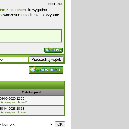
Post:
#66
firm z telefonem
To wygodne
 nowoczesne urządzenia i korzystne
Ostatni post
04-05-2026 12:33
Ostatni post
:
fiona11
30-04-2026 10:13
Ostatni post
:
kokier