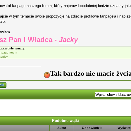
owstał fanpage naszego forum, który najprawdopodobniej będzie uznamy jako 
jcie w tym temacie swoje propozycje na zdjęcie profilowe fanpage'a i napiszc
ało.
awiam.
sz Pan i Władca -
Jacky
oprzednie tematy:
npage forum
zepisy
Tak bardzo nie macie życi
Podobne wątki
Autor
Odpowiedzi:
Wyświet