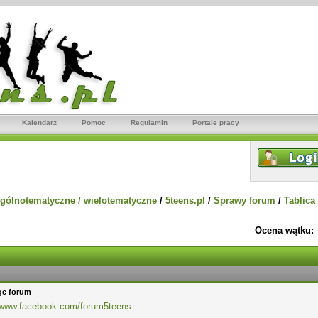
Kalendarz
Pomoc
Regulamin
Portale pracy
gólnotematyczne / wielotematyczne
/
5teens.pl
/
Sprawy forum
/
Tablica
Ocena wątku:
ge forum
//www.facebook.com/forum5teens