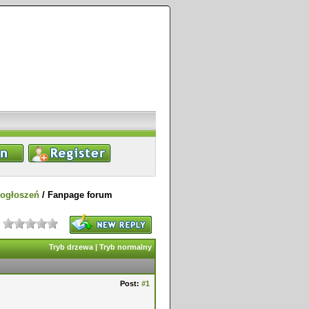
 ogłoszeń
/
Fanpage forum
Tryb drzewa
|
Tryb normalny
Post:
#1