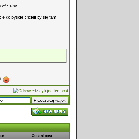
oficjalny.
ie co byście chcieli by się tam
a
leń:
Ostatni post