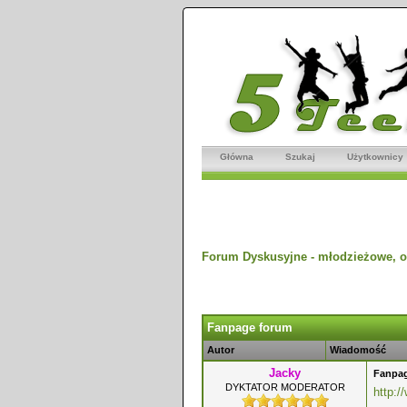
Główna
Szukaj
Użytkownicy
Forum Dyskusyjne - młodzieżowe, o
dnio
Fanpage forum
Autor
Wiadomość
Jacky
Fanpa
DYKTATOR MODERATOR
http: