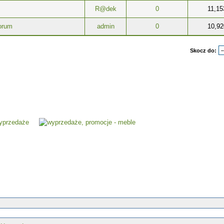
R@dek
0
11,15
orum
admin
0
10,92
Skocz do: