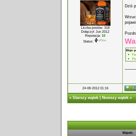
Dziś p
Wrzuca
pojawi
Liczba postów: 318
Dołączył: Jun 2012
Pozdr
Reputacja:
10
Wa
Status:
Moje p
Fa
Pr
24-08-2012 01:16
«
Starszy wątek
|
Nowszy wątek
»
Wątek: