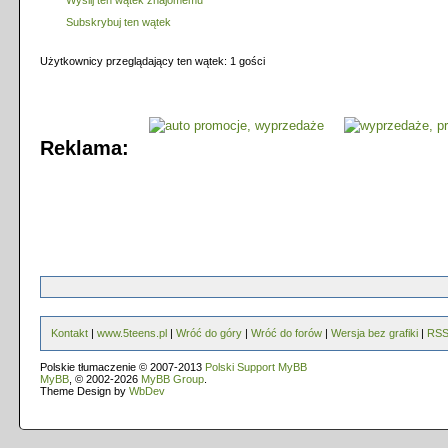
Wyślij ten wątek znajomemu
Subskrybuj ten wątek
Użytkownicy przeglądający ten wątek: 1 gości
Reklama:
Kontakt
|
www.5teens.pl
|
Wróć do góry
|
Wróć do forów
|
Wersja bez grafiki
|
RS
Polskie tłumaczenie © 2007-2013
Polski Support MyBB
MyBB
, © 2002-2026
MyBB Group
.
Theme Design by
WbDev