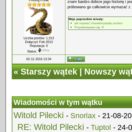
Posting Freak
znam bardzo dobrze jego historię i j
próbowano go całkowicie wymazać z 
Moje poprzednie tematy:
jak napisać charakterystykę postaci
Przywitowywam się :P
Liczba postów: 1,313
Dołączył: Feb 2013
Reputacja:
0
Status:
02-11-2016 13:34
«
Starszy wątek
|
Nowszy wą
Wiadomości w tym wątku
Witold Pilecki
-
Snorlax
- 21-08-20
RE: Witold Pilecki
-
Tuptol
- 24-