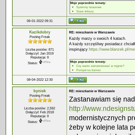
Moje poprzednie tematy:
Systemy tarasowe
Stare lektury
06-01-2022 09:31
Kazikdobry
RE: mieszkanie w Warszawie
Posting Freak
Każdy marzy o swoich 4 katach.
A każdy szczęśliwy posiadacz chciał
inspirujący
https://www.blanzek.pl/me
Liczba postów: 871
Dołączył: Jan 2019
Reputacja:
0
Moje poprzednie tematy:
Status:
Czy warto zainwestować w myjnie?
Pomysł na biznes
08-04-2022 12:30
byniek
RE: mieszkanie w Warszawie
Posting Freak
Zastanawiam się nad 
http://www.ndesignstu
Liczba postów: 2,592
Dołączył: Feb 2018
modernistycznych p
Reputacja:
0
Status:
żeby w kolejne lata 