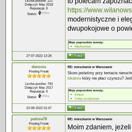
to polecam zapoznać 
Liczba postów: 221
Dołączył: May 2018
https://www.wilanow
Reputacja:
0
Status:
modernistyczne i el
dwupokojowe o powie
Moje poprzednie tematy:
Wędkarstwo
27-07-2022 13:28
danosia
RE: mieszkanie w Warszawie
Posting Freak
Skoro jesteśmy przy temacie nierucho
lokatora
który nie płaci czynszu? Jeśli
Liczba postów: 793
Dołączył: May 2017
Moje poprzednie tematy:
Reputacja:
0
Święta
Status:
Tuleje przejściowe
23-08-2022 01:07
patisia78
RE: mieszkanie w Warszawie
Posting Freak
Moim zdaniem, jeżel