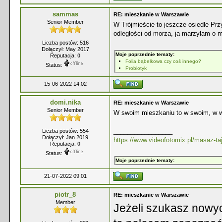
sammas
RE: mieszkanie w Warszawie
Senior Member
W Trójmieście to jeszcze osiedle Prz
odległości od morza, ja marzyłam o 
Liczba postów: 516
Dołączył: May 2017
Moje poprzednie tematy:
Reputacja:
0
Folia bąbelkowa czy coś innego?
Status:
Probiotyk
15-06-2022 14:02
domi.nika
RE: mieszkanie w Warszawie
Senior Member
W swoim mieszkaniu to w swoim, w 
_________________
Liczba postów: 554
Dołączył: Jan 2019
https://www.videofotomix.pl/masaz-tajs
Reputacja:
0
Status:
Moje poprzednie tematy:
21-07-2022 09:01
piotr_8
RE: mieszkanie w Warszawie
Member
Jeżeli szukasz nowy