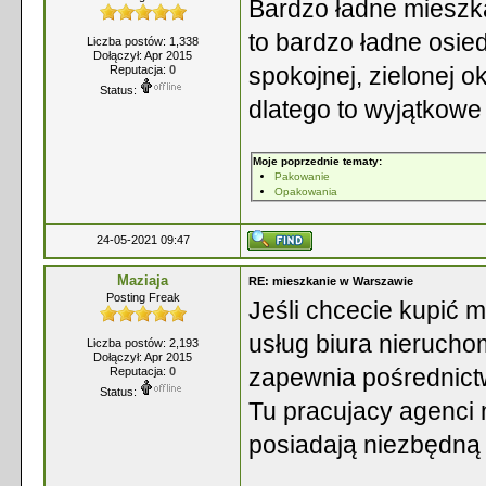
Bardzo ładne mieszka
to bardzo ładne osie
Liczba postów: 1,338
Dołączył: Apr 2015
spokojnej, zielonej o
Reputacja:
0
Status:
dlatego to wyjątkowe 
Moje poprzednie tematy:
Pakowanie
Opakowania
24-05-2021 09:47
Maziaja
RE: mieszkanie w Warszawie
Posting Freak
Jeśli chcecie kupić 
usług biura nierucho
Liczba postów: 2,193
Dołączył: Apr 2015
zapewnia pośrednict
Reputacja:
0
Status:
Tu pracujacy agenci 
posiadają niezbędną w