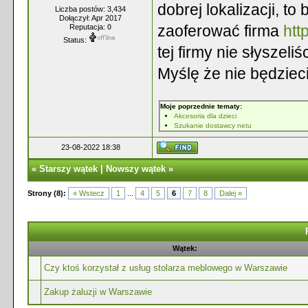
dobrej lokalizacji, t
Liczba postów: 3,434
Dołączył: Apr 2017
zaoferować firma
htt
Reputacja:
0
Status:
tej firmy nie słyszeli
Myślę że nie będziec
Moje poprzednie tematy:
Akcesoria dla dzieci
Szukanie dostawcy netu
23-08-2022 18:38
«
Starszy wątek
|
Nowszy wątek
»
Strony (8):
« Wstecz
1
...
4
5
6
7
8
Dalej »
Wątek:
Czy ktoś korzystał z usług stolarza meblowego w Warszawie
Zakup żaluzji w Warszawie