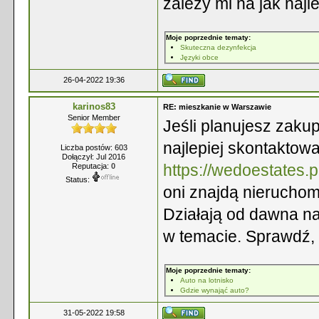
zalezy mi na jak naj
Moje poprzednie tematy:
Skuteczna dezynfekcja
Języki obce
26-04-2022 19:36
karinos83
RE: mieszkanie w Warszawie
Senior Member
Jeśli planujesz zak
najlepiej skontaktow
Liczba postów: 603
Dołączył: Jul 2016
https://wedoestates.p
Reputacja:
0
Status:
oni znajdą nieruchom
Działają od dawna na
w temacie. Sprawdź,
Moje poprzednie tematy:
Auto na lotnisko
Gdzie wynająć auto?
31-05-2022 19:58