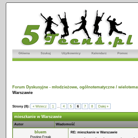
Główna
Szukaj
Użytkownicy
Kalendarz
Pomoc
Forum Dyskusyjne - młodzieżowe, ogólnotematyczne / wielotema
Warszawie
Strony (8):
« Wstecz
1
...
4
5
6
7
8
Dalej »
mieszkanie w Warszawie
Autor
Wiadomość
bluem
RE: mieszkanie w Warszawie
Posting Freak