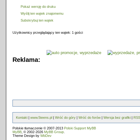
Pokaż wersję do druku
Wyślij ten wątek znajomemu
Subskrybuj ten wątek
Użytkownicy przeglądający ten wątek: 1 gości
Reklama:
Kontakt
|
www.5teens.pl
|
Wróć do góry
|
Wróć do forów
|
Wersja bez grafiki
|
RS
Polskie tłumaczenie © 2007-2013
Polski Support MyBB
MyBB
, © 2002-2026
MyBB Group
.
Theme Design by
WbDev