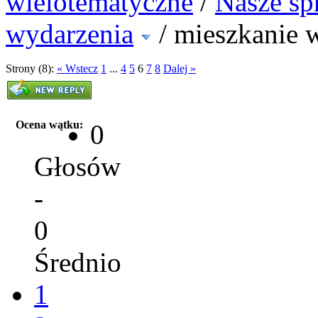
wielotematyczne
/
Nasze sp
wydarzenia
/
mieszkanie 
Strony (8):
« Wstecz
1
...
4
5
6
7
8
Dalej »
Ocena wątku:
0
Głosów
-
0
Średnio
1