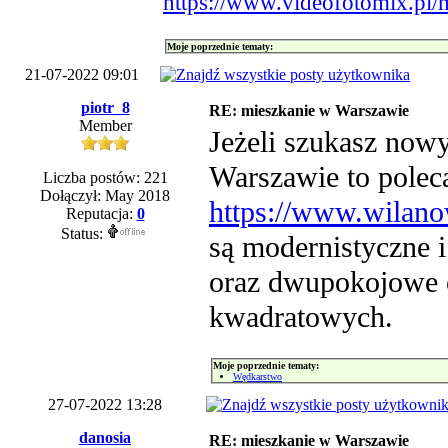
https://www.videofotomix.pl/ma
Moje poprzednie tematy:
21-07-2022 09:01
piotr_8
RE: mieszkanie w Warszawie
Member
Jeżeli szukasz now
Warszawie to poleca
Liczba postów: 221
Dołączył: May 2018
https://www.wilan
Reputacja:
0
Status:
są modernistyczne 
oraz dwupokojowe 
kwadratowych.
Moje poprzednie tematy:
Wędkarstwo
27-07-2022 13:28
danosia
RE: mieszkanie w Warszawie