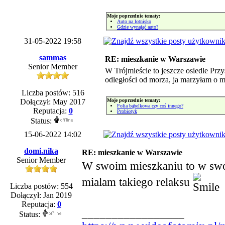
Moje poprzednie tematy:
Auto na lotnisko
Gdzie wynająć auto?
31-05-2022 19:58
sammas
RE: mieszkanie w Warszawie
Senior Member
W Trójmieście to jeszcze osiedle Przy
odległości od morza, ja marzyłam o m
Liczba postów: 516
Dołączył: May 2017
Moje poprzednie tematy:
Folia bąbelkowa czy coś innego?
Reputacja:
0
Probiotyk
Status:
15-06-2022 14:02
domi.nika
RE: mieszkanie w Warszawie
Senior Member
W swoim mieszkaniu to w s
mialam takiego relaksu
Liczba postów: 554
Dołączył: Jan 2019
Reputacja:
0
_________________
Status: