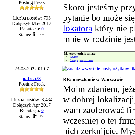
Posting Freak
Skoro jesteśmy prz
pytanie bo może się
Liczba postów: 793
Dołączył: May 2017
lokatora
który nie pł
Reputacja:
0
Status:
mnie w rodzinie jest
Moje poprzednie tematy:
Święta
Tuleje przejściowe
23-08-2022 01:07
patisia78
RE: mieszkanie w Warszawie
Posting Freak
Moim zdaniem, jeże
w dobrej lokalizacj
Liczba postów: 3,434
Dołączył: Apr 2017
wam zaoferować f
Reputacja:
0
Status:
wcześniej o tej firm
nich zerknijcie. My