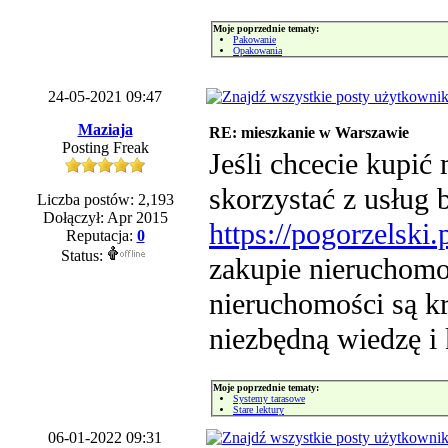
Moje poprzednie tematy:
Pakowanie
Opakowania
24-05-2021 09:47
Maziaja
RE: mieszkanie w Warszawie
Posting Freak
Jeśli chcecie kupić
skorzystać z usług 
Liczba postów: 2,193
Dołączył: Apr 2015
https://pogorzelski.p
Reputacja:
0
Status:
zakupie nieruchomo
nieruchomości są kr
niezbędną wiedzę i 
Moje poprzednie tematy:
Systemy tarasowe
Stare lektury
06-01-2022 09:31