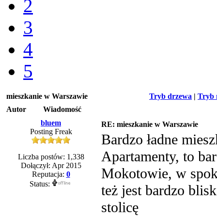
2
3
4
5
mieszkanie w Warszawie
Tryb drzewa
|
Tryb 
Autor
Wiadomość
bluem
RE: mieszkanie w Warszawie
Posting Freak
Bardzo ładne miesz
Apartamenty, to bar
Liczba postów: 1,338
Dołączył: Apr 2015
Mokotowie, w spokoj
Reputacja:
0
Status:
też jest bardzo blis
stolicę