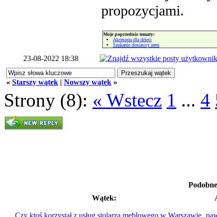
propozycjami.
Moje poprzednie tematy:
Akcesoria dla dzieci
Szukanie dostawcy netu
23-08-2022 18:38
«
Starszy wątek
|
Nowszy wątek
»
Strony (8):
« Wstecz
1
...
4
Podobne
Wątek:
Czy ktoś korzystał z usług stolarza meblowego w Warszawie
paw