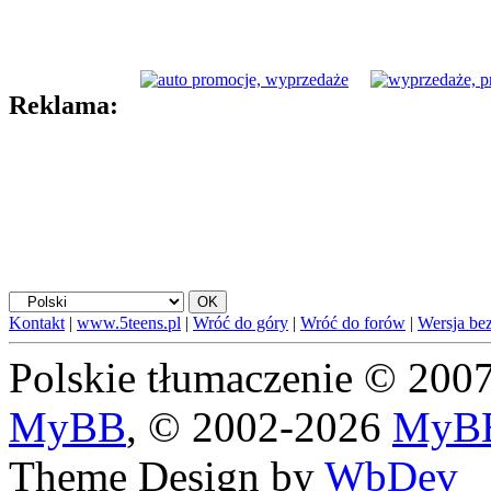
Reklama:
Kontakt
|
www.5teens.pl
|
Wróć do góry
|
Wróć do forów
|
Wersja bez
Polskie tłumaczenie © 20
MyBB
, © 2002-2026
MyBB
Theme Design by
WbDev