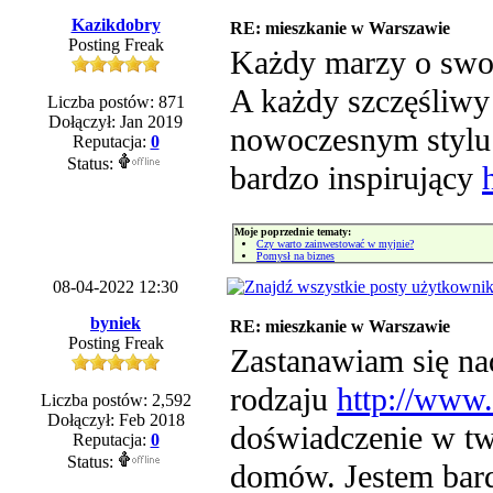
Kazikdobry
RE: mieszkanie w Warszawie
Posting Freak
Każdy marzy o swoi
A każdy szczęśliwy
Liczba postów: 871
Dołączył: Jan 2019
nowoczesnym stylu.
Reputacja:
0
Status:
bardzo inspirujący
Moje poprzednie tematy:
Czy warto zainwestować w myjnie?
Pomysł na biznes
08-04-2022 12:30
byniek
RE: mieszkanie w Warszawie
Posting Freak
Zastanawiam się na
rodzaju
http://www.
Liczba postów: 2,592
Dołączył: Feb 2018
doświadczenie w tw
Reputacja:
0
Status:
domów. Jestem bar