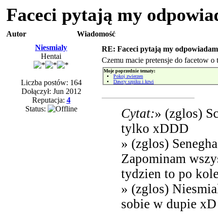
Faceci pytają my odpowi
Autor
Wiadomość
Niesmialy
RE: Faceci pytają my odpowiadam
Hentai
Czemu macie pretensje do facetow o to
Moje poprzednie tematy:
Pokoj zwierzen
Liczba postów: 164
Dawcy szpiku i krwi
Dołączył: Jun 2012
Reputacja:
4
Status:
Cytat:
» (zglos) S
tylko xDDD
» (zglos) Senegha
Zapominam wszystk
tydzien to po kol
» (zglos) Niesmia
sobie w dupie xD