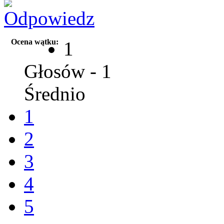
Ocena wątku:
1
Głosów - 1
Średnio
1
2
3
4
5