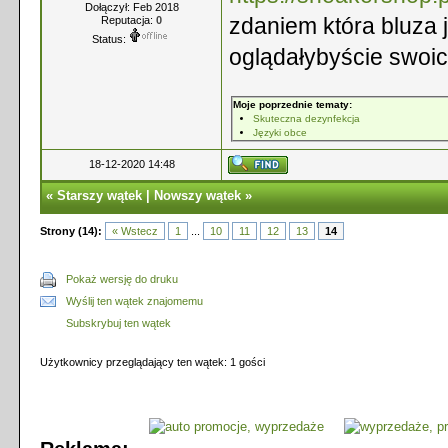
Dołączył: Feb 2018
zdaniem która bluza j
Reputacja:
0
Status:
oglądałybyście swoi
Moje poprzednie tematy:
Skuteczna dezynfekcja
Języki obce
18-12-2020 14:48
«
Starszy wątek
|
Nowszy wątek
»
Strony (14):
« Wstecz
1
...
10
11
12
13
14
Pokaż wersję do druku
Wyślij ten wątek znajomemu
Subskrybuj ten wątek
Użytkownicy przeglądający ten wątek: 1 gości