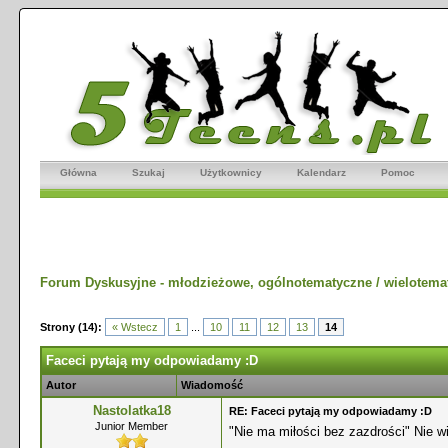
Główna
Szukaj
Użytkownicy
Kalendarz
Pomoc
Forum Dyskusyjne - młodzieżowe, ogólnotematyczne / wielotema
Strony (14):
« Wstecz
1
...
10
11
12
13
14
Faceci pytają my odpowiadamy :D
Autor
Wiadomość
Nastolatka18
RE: Faceci pytają my odpowiadamy :D
Junior Member
"Nie ma miłości bez zazdrości" Nie wi