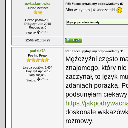
ewka.konewka
RE: Faceci pytają my odpowiadamy :D
Junior Member
Albo wszystko już wiedzą hihi
Liczba postów: 18
Moje poprzednie tematy:
Dołączył: Jan 2018
Reputacja:
0
Status:
22-01-2018 14:25
patisia78
RE: Faceci pytają my odpowiadamy :D
Posting Freak
Mężczyźni często m
znajomego, który nie
Liczba postów: 3,434
Dołączył: Apr 2017
zaczynał, to język mu
Reputacja:
0
Status:
zdaniach porażką. Po
podsunęłam ciekawy
https://jakpodrywacnat
doskonałe wskazówki 
rozmowy.