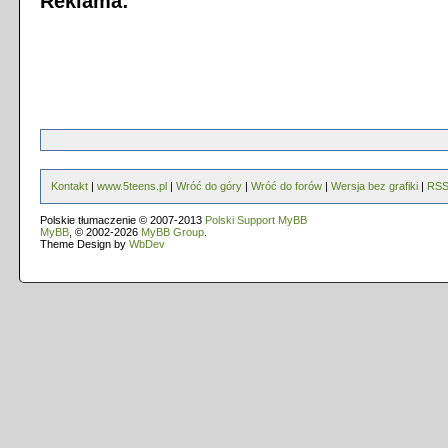
Reklama:
Kontakt
|
www.5teens.pl
|
Wróć do góry
|
Wróć do forów
|
Wersja bez grafiki
|
RS
Polskie tłumaczenie © 2007-2013
Polski Support MyBB
MyBB
, © 2002-2026
MyBB Group
.
Theme Design by
WbDev