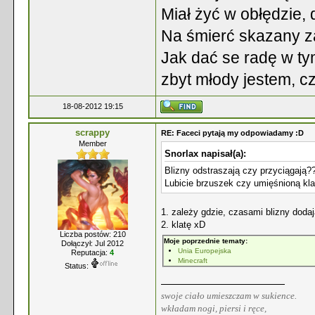
Miał żyć w obłędzie,
Na śmierć skazany za
Jak dać se radę w ty
zbyt młody jestem, c
18-08-2012 19:15
scrappy
RE: Faceci pytają my odpowiadamy :D
Member
Snorlax napisał(a):
Blizny odstraszają czy przyciągają?
Lubicie brzuszek czy umięśnioną kla
1. zależy gdzie, czasami blizny dodaj
2. klatę xD
Liczba postów: 210
Moje poprzednie tematy:
Dołączył: Jul 2012
Unia Europejska
Reputacja:
4
Minecraft
Status:
swoje ciało umieszczam w sukience.
wkładam nogi, piersi i ręce,