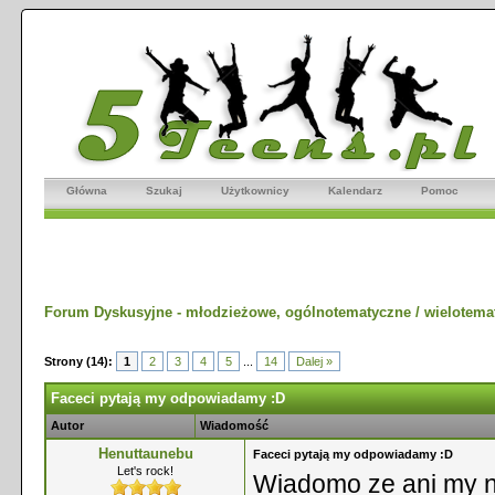
Główna
Szukaj
Użytkownicy
Kalendarz
Pomoc
Forum Dyskusyjne - młodzieżowe, ogólnotematyczne / wielotema
Strony (14):
1
2
3
4
5
...
14
Dalej »
Faceci pytają my odpowiadamy :D
Autor
Wiadomość
Henuttaunebu
Faceci pytają my odpowiadamy :D
Let's rock!
Wiadomo ze ani my n