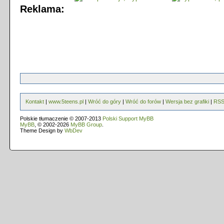
Reklama:
Kontakt
|
www.5teens.pl
|
Wróć do góry
|
Wróć do forów
|
Wersja bez grafiki
|
RS
Polskie tłumaczenie © 2007-2013
Polski Support MyBB
MyBB
, © 2002-2026
MyBB Group
.
Theme Design by
WbDev