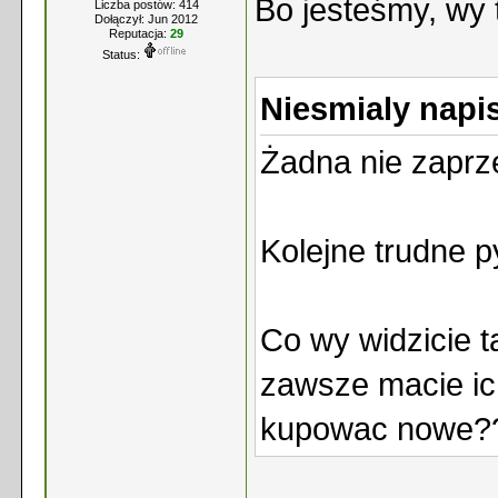
Bo jesteśmy, wy 
Liczba postów: 414
Dołączył: Jun 2012
Reputacja:
29
Status:
Niesmialy napis
Żadna nie zaprz
Kolejne trudne p
Co wy widzicie t
zawsze macie ich
kupowac nowe??