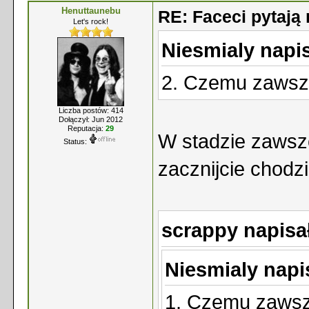
Henuttaunebu
RE: Faceci pytaj
Let's rock!
Niesmialy napis
2. Czemu zawsze
Liczba postów: 414
Dołączył: Jun 2012
Reputacja:
29
W stadzie zawsze
Status:
zacznijcie chodz
scrappy napisa
Niesmialy napi
1. Czemu zawsze