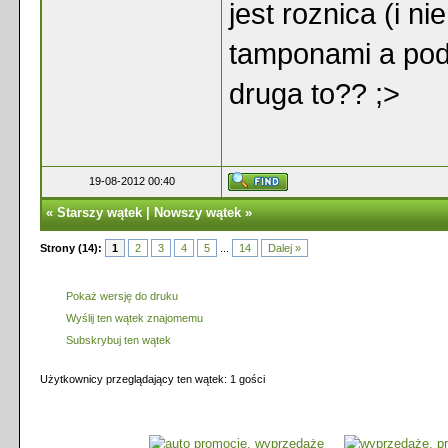
jest roznica (i n
tamponami a podp
druga to?? ;>
19-08-2012 00:40
«
Starszy wątek
|
Nowszy wątek
»
Strony (14):
1
2
3
4
5
...
14
Dalej »
Pokaż wersję do druku
Wyślij ten wątek znajomemu
Subskrybuj ten wątek
Użytkownicy przeglądający ten wątek: 1 gości