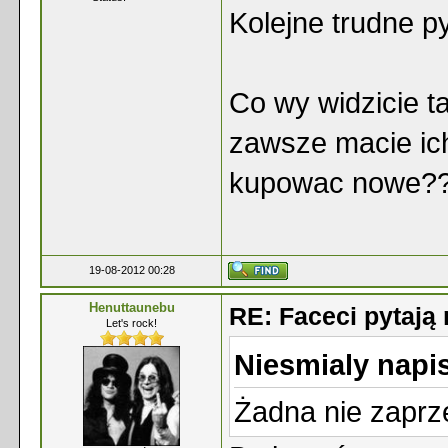
Kolejne trudne py
Co wy widzicie t
zawsze macie ich 
kupowac nowe??
19-08-2012 00:28
Henuttaunebu
RE: Faceci pytaj
Let's rock!
Niesmialy napis
Żadna nie zaprz