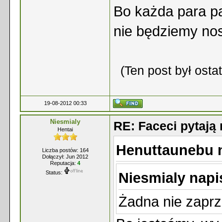
Bo każda para p
nie będziemy no
(Ten post był ost
19-08-2012 00:33
Niesmialy
RE: Faceci pytaj
Hentai
Henuttaunebu n
Liczba postów: 164
Dołączył: Jun 2012
Reputacja:
4
Status:
Niesmialy napi
Żadna nie zaprz