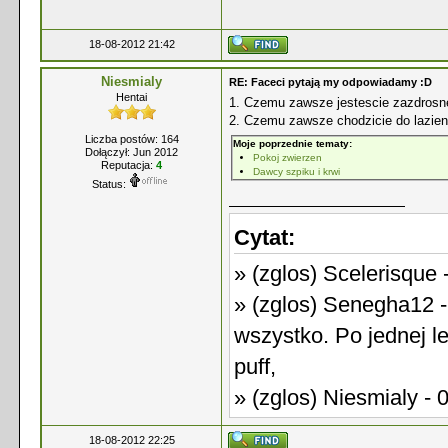
18-08-2012 21:42
Niesmialy
RE: Faceci pytają my odpowiadamy :D
Hentai
1. Czemu zawsze jestescie zazdrosn
2. Czemu zawsze chodzicie do lazien
Liczba postów: 164
Moje poprzednie tematy:
Dołączył: Jun 2012
Pokoj zwierzen
Reputacja:
4
Dawcy szpiku i krwi
Status:
Cytat:
» (zglos) Scelerisque 
» (zglos) Senegha12 -
wszystko. Po jednej le
puff,
» (zglos) Niesmialy - 
18-08-2012 22:25