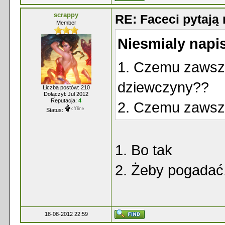
scrappy
RE: Faceci pytaj
Member
Niesmialy napis
1. Czemu zawsze
dziewczyny??
Liczba postów: 210
Dołączył: Jul 2012
Reputacja:
4
2. Czemu zawsze
Status:
1. Bo tak
2. Żeby pogada
18-08-2012 22:59