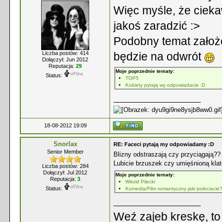
Więc myśle, że cieka
jakoś zaradzić :>
Podobny temat założe
Liczba postów: 414
będzie na odwrót
Dołączył: Jun 2012
Reputacja:
29
Moje poprzednie tematy:
Status:
TOP5
Kobiety pytają wy odpowiadacie :D
18-08-2012 19:09
Snorlax
RE: Faceci pytają my odpowiadamy :D
Senior Member
Blizny odstraszają czy przyciągają??
Lubicie brzuszek czy umięśnioną kla
Liczba postów: 284
Dołączył: Jul 2012
Moje poprzednie tematy:
Reputacja:
3
Witold Pilecki
Status:
Komedia/Film romantyczny jaki poleciacie
Weź zajeb kreskę, to 