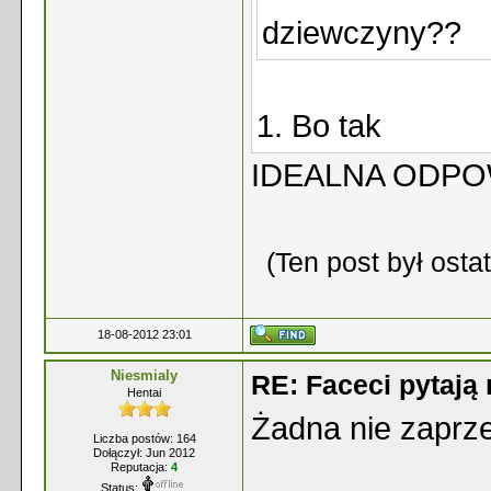
dziewczyny??
1. Bo tak
IDEALNA ODPO
(Ten post był ost
18-08-2012 23:01
Niesmialy
RE: Faceci pytaj
Hentai
Żadna nie zaprze
Liczba postów: 164
Dołączył: Jun 2012
Reputacja:
4
Status: