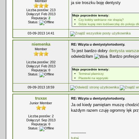
Member
ja sie troszku boję dentysty
Liczba postów: 213
Dołączył: Feb 2013
Moje poprzednie tematy:
Reputacja:
2
Czy kołdry wełniane nie drapią?
Status:
Gdzie kupię mini lodóweczkę do pokoju dl
03-09-2013 14:41
niemenka
RE: Wizyta u dentysty/ortodonty.
Member
To jest bardzo dobry
dentysta warsz
odwiedziłam
Bardzo profesjon
Liczba postów: 202
Dołączył: Feb 2013
Moje poprzednie tematy:
Reputacja:
0
Terminal płatniczy
Status:
Plasterki na wypryski
09-09-2013 18:59
truxax
RE: Wizyta u dentysty/ortodonty.
Junior Member
Ja od kiedy pamiętam muszę chodzić
każdym razem czuję ogromny lęk przy
Liczba postów: 2
Dołączył: Sep 2013
Reputacja:
0
Status:
------------
tutaj