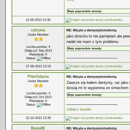
Moje poprzednie tematy:
11-09-2013 14:30
cytrynia
RE: Wizyta u dentysty/ortodonty.
Junior Member
jako dziecko to nie pamiętam ale pe
nadal nie mam z tym problemu
Liczba postów: 4
Moje poprzednie tematy:
Dołączył: Sep 2013
Reputacja:
0
Status:
27-09-2013 13:19
PiterGdynia
RE: Wizyta u dentysty/ortodonty.
Junior Member
Zawsze się bałem dentysty, raz jako
dzisiaj mi to wypomina ze śmiechem
Liczba postów: 3
Moje poprzednie tematy:
Dołączył: Oct 2013
Reputacja:
0
Status:
zobacz luxarte
22-10-2013 13:39
BasiaW.
RE: Wizyta u dentysty/ortodonty.