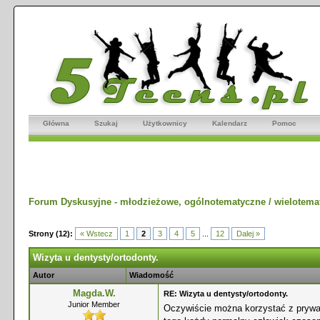
Główna
Szukaj
Użytkownicy
Kalendarz
Pomoc
Forum Dyskusyjne - młodzieżowe, ogólnotematyczne / wielotema
Strony (12):
« Wstecz
1
2
3
4
5
...
12
Dalej »
Wizyta u dentysty/ortodonty.
Autor
Wiadomość
Magda.W.
RE: Wizyta u dentysty/ortodonty.
Junior Member
Oczywiście można korzystać z prywatne