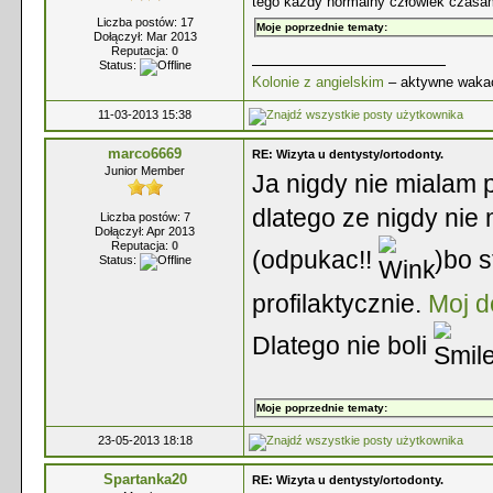
tego każdy normalny człowiek czasam
Liczba postów: 17
Moje poprzednie tematy:
Dołączył: Mar 2013
Reputacja:
0
Status:
Kolonie z angielskim
– aktywne wakac
11-03-2013 15:38
marco6669
RE: Wizyta u dentysty/ortodonty.
Junior Member
Ja nigdy nie mialam
dlatego ze nigdy ni
Liczba postów: 7
Dołączył: Apr 2013
Reputacja:
0
(odpukac!!
)bo s
Status:
profilaktycznie.
Moj d
Dlatego nie boli
Moje poprzednie tematy:
23-05-2013 18:18
Spartanka20
RE: Wizyta u dentysty/ortodonty.