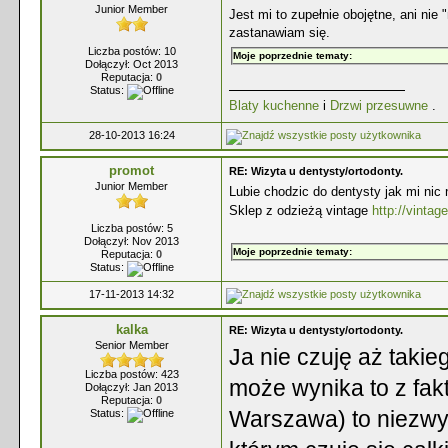
Junior Member
Jest mi to zupełnie obojętne, ani nie "
zastanawiam się.
Liczba postów: 10
Moje poprzednie tematy:
Dołączył: Oct 2013
Reputacja:
0
Status:
Blaty kuchenne
i
Drzwi przesuwne
.
28-10-2013 16:24
promot
RE: Wizyta u dentysty/ortodonty.
Junior Member
Lubie chodzic do dentysty jak mi nic 
Sklep z odzieżą vintage
http://vintage
Liczba postów: 5
Dołączył: Nov 2013
Moje poprzednie tematy:
Reputacja:
0
Status:
17-11-2013 14:32
kalka
RE: Wizyta u dentysty/ortodonty.
Senior Member
Ja nie czuję aż takie
Liczba postów: 423
może wynika to z fakt
Dołączył: Jan 2013
Reputacja:
0
Warszawa
) to niezw
Status: