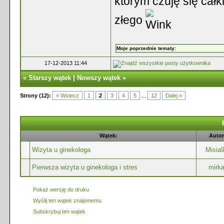
którym czuję się całk
złego
Moje poprzednie tematy:
17-12-2013 11:44
«
Starszy wątek
|
Nowszy wątek
»
Strony (12):
« Wstecz
1
2
3
4
5
...
12
Dalej »
Wątek:
Autor
Wizyta u ginekologa
Misia
Pierwsza wizyta u ginekologa i stres
mirk
Pokaż wersję do druku
Wyślij ten wątek znajomemu
Subskrybuj ten wątek