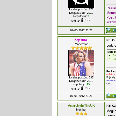
Rzekni
Liczba postów: 172
Momen
Dołączył: Jun 2012
Reputacja:
3
Poza 
Status:
Wszyst
07-06-2012 21:21
Zepsuta.
RE: Cz
Moderator
Ludzie
Moje p
Bu
Sh
Kochani
miłość t
Liczba postów: 697
Boje się 
nic nie 
Dołączył: Jun 2012
Ciii...
Reputacja:
15
Status:
07-06-2012 21:21
AnarchyInTheUK
RE: Cz
Member
Moglib
popro