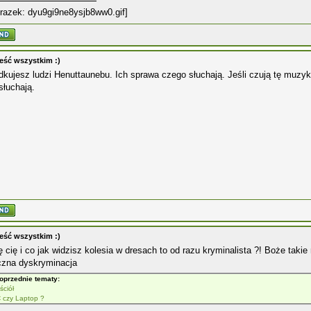
eść wszystkim :)
dkujesz ludzi Henuttaunebu. Ich sprawa czego słuchają. Jeśli czują tę muzykę
słuchają.
eść wszystkim :)
 cię i co jak widzisz kolesia w dresach to od razu kryminalista ?! Boże takie 
zna dyskryminacja
oprzednie tematy:
ściół
 czy Laptop ?