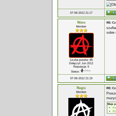
07-06-2012 21:17
Waru
RE: Cz
Member
szufla
sobie 
Liczba postów: 85
Dołączył: Jun 2012
Reputacja:
0
Status:
07-06-2012 21:19
Regis
RE: Cz
Member
Proszę
muzyc
Moje p
Ko
PC