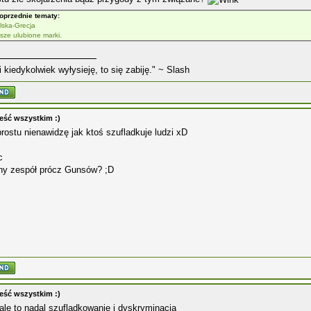
oprzednie tematy:
lska-Grecja
sze ulubione marki.
i kiedykolwiek wyłysieję, to się zabiję." ~ Slash
eść wszystkim :)
prostu nienawidzę jak ktoś szufladkuje ludzi xD
c
ony zespół prócz Gunsów? ;D
eść wszystkim :)
le to nadal szufladkowanie i dyskryminacja