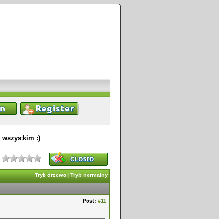
 wszystkim :)
Tryb drzewa
|
Tryb normalny
Post:
#11