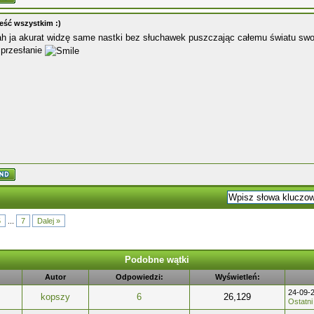
eść wszystkim :)
 ja akurat widzę same nastki bez słuchawek puszczając całemu światu swoje
 przesłanie
5
...
7
Dalej »
Podobne wątki
Autor
Odpowiedzi:
Wyświetleń:
24-09-
kopszy
6
26,129
Ostatni