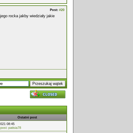
Post:
#20
go rocka jakby wiedziały jakie
Ostatni post
2021 08:45
 post
:
patisia78