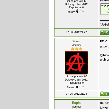
Liczba postów: 63
Dołączył: Jun 2012
Moje p
Reputacja:
0
Po
Status:
Na
"Jeżel
07-06-2012 21:27
Waru
RE: Cz
Member
ja po 
@topi
ulubi
Liczba postów: 85
Dołączył: Jun 2012
Reputacja:
0
Status:
07-06-2012 21:28
Regis
RE: Cz
Member
Może a