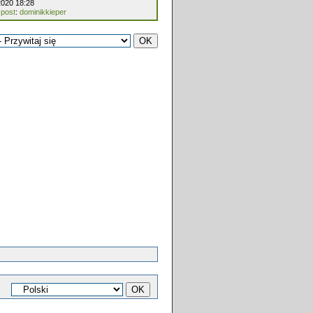
2020 18:28
 post
:
dominikkieper