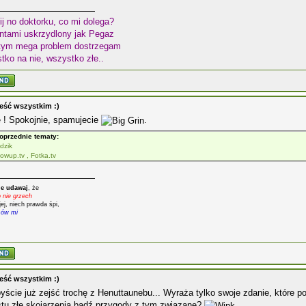
j no doktorku, co mi dolega?
tami uskrzydlony jak Pegaz
tym mega problem dostrzegam
ko na nie, wszystko złe..
eść wszystkim :)
 ! Spokojnie, spamujecie
.
oprzednie tematy:
dzik
owup.tv , Fotka.tv
e udawaj
, że
o nie grzech
jej, niech prawda śpi,
mów mi
eść wszystkim :)
yście już zejść trochę z Henuttaunebu... Wyraża tylko swoje zdanie, które
stu złe skojarzenia bądź przygody z tym związane?