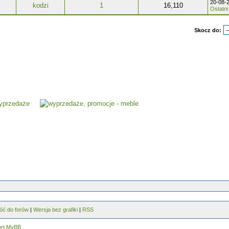
20-08-
kodzi
1
16,110
Ostatni
Skocz do:
óć do forów
|
Wersja bez grafiki
|
RSS
ort MyBB