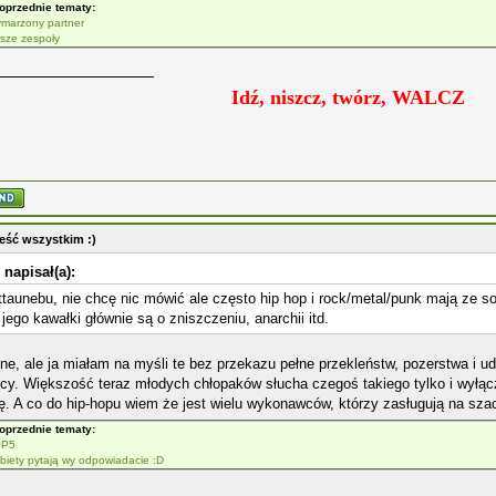
oprzednie tematy:
marzony partner
sze zespoły
Idź, niszcz, twórz, WALCZ
eść wszystkim :)
 napisał(a):
taunebu, nie chcę nic mówić ale często hip hop i rock/metal/punk mają ze s
 jego kawałki głównie są o zniszczeniu, anarchii itd.
ne, ale ja miałam na myśli te bez przekazu pełne przekleństw, pozerstwa i u
icy. Większość teraz młodych chłopaków słucha czegoś takiego tylko i wyłąc
. A co do hip-hopu wiem że jest wielu wykonawców, którzy zasługują na szac
oprzednie tematy:
OP5
biety pytają wy odpowiadacie :D