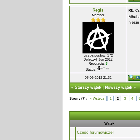
Regis
RE: Cz
Member
Mhahah
niesie
Liczba postów: 172
Dołączył: Jun 2012
Reputacja:
3
Status:
07-06-2012 21:32
«
Starszy wątek
|
Nowszy wątek
»
Strony (7):
« Wstecz
1
2
3
4
Wątek:
Cześć forumowicze!