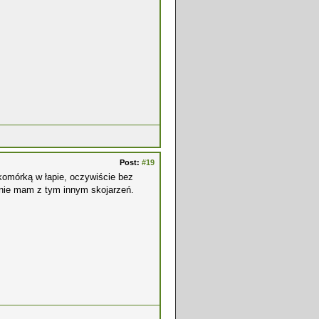
Post:
#19
 komórką w łapie, oczywiście bez
e nie mam z tym innym skojarzeń.