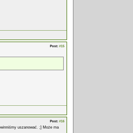
Post:
#15
Post:
#16
 powinniśmy uszanować. ;] Może ma