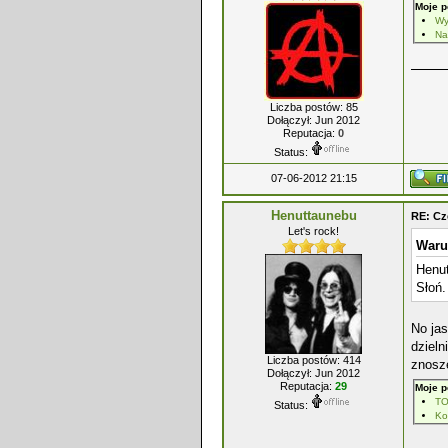
Moje p
Wy
Na
Liczba postów: 85
Dołączył: Jun 2012
Reputacja:
0
Status:
07-06-2012 21:15
Henuttaunebu
RE: Cz
Let's rock!
Waru
Henut
Słoń.
No jas
dzieln
Liczba postów: 414
znoszę
Dołączył: Jun 2012
Reputacja:
29
Moje p
T
Status:
Ko