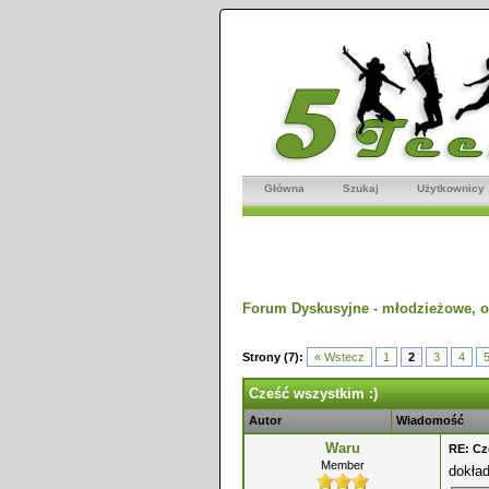
Główna
Szukaj
Użytkownicy
Forum Dyskusyjne - młodzieżowe, o
dnio
Strony (7):
« Wstecz
1
2
3
4
Cześć wszystkim :)
Autor
Wiadomość
Waru
RE: Cz
Member
dokład