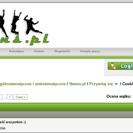
Kalendarz
Pomoc
Regulamin
Portale pracy
gólnotematyczne / wielotematyczne
/
5teens.pl
/
Przywitaj się
/
Cześć
Ocena wątku:
5
...
7
Dalej »
eść wszystkim :)
nie.