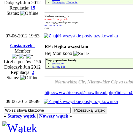
Dołączył: Jun 2012
Showup.tv , Fotka.tv
Reputacja:
15
Status:
Kochanie udawaj
, że
miłość to nie grzech
Boje się jej, niech prawda śpi,
nic nie mów mi
Ciii...
07-06-2012 19:53
Gosiaaczek_
RE: Hejka wszystkim
Member
Hej Monikooo
Moje poprzednie tematy:
Liczba postów: 156
gosiaaczek_
Dołączył: Jun 2012
Hit czy Kit
Reputacja:
2
Status:
Nienawidzę Cię, Nienawidzę Cię za całok
http://www.5teens.pl/showthread.php?tid=...5
09-06-2012 09:49
«
Starszy wątek
|
Nowszy wątek
»