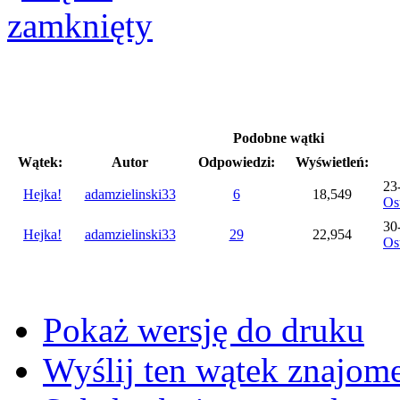
Podobne wątki
Wątek:
Autor
Odpowiedzi:
Wyświetleń:
23
Hejka!
adamzielinski33
6
18,549
Ost
30
Hejka!
adamzielinski33
29
22,954
Ost
Pokaż wersję do druku
Wyślij ten wątek znajo