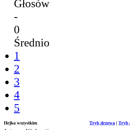
Głosów
-
0
Średnio
1
2
3
4
5
Hejka wszystkim
Tryb drzewa
|
Tryb 