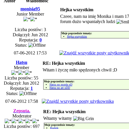
Autor
Wiadomość
monisia95
Hejka wszystkim
Junior Member
Czeee, nam na imię Monika i mam 17 
forum dużo wspaniałych ludzi
Liczba postów: 3
Moje poprzednie tematy:
Dołączył: Jun 2012
Hejka wszystkim
Reputacja:
0
Status:
07-06-2012 17:53
Hatsu
RE: Hejka wszystkim
Member
Witam i życzę miło spędzonych chwil ;D
Liczba postów: 55
Moje poprzednie tematy:
Dołączył: Jun 2012
Hatsu no morda xD
Reputacja:
1
Hatsu no art xDD
Status:
07-06-2012 17:58
Zepsuta.
RE: Hejka wszystkim
Moderator
Witamy witamy
Moje poprzednie tematy:
Liczba postów: 697
Budzik