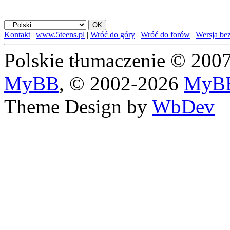
Kontakt
|
www.5teens.pl
|
Wróć do góry
|
Wróć do forów
|
Wersja bez
Polskie tłumaczenie © 20
MyBB
, © 2002-2026
MyBB
Theme Design by
WbDev