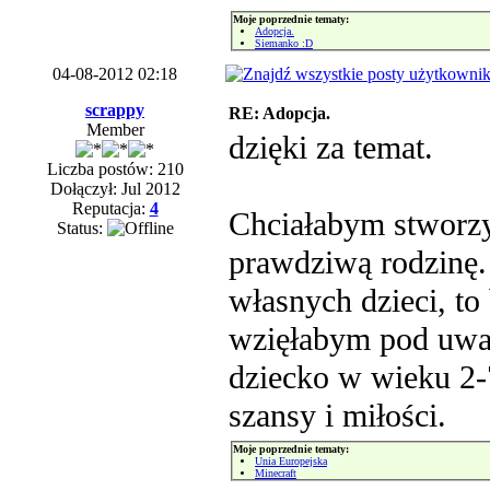
Moje poprzednie tematy:
Adopcja.
Siemanko :D
04-08-2012 02:18
scrappy
RE: Adopcja.
Member
dzięki za temat.
Liczba postów: 210
Dołączył: Jul 2012
Reputacja:
4
Chciałabym stworzy
Status:
prawdziwą rodzinę.
własnych dzieci, to
wzięłabym pod uwa
dziecko w wieku 2-
szansy i miłości.
Moje poprzednie tematy:
Unia Europejska
Minecraft