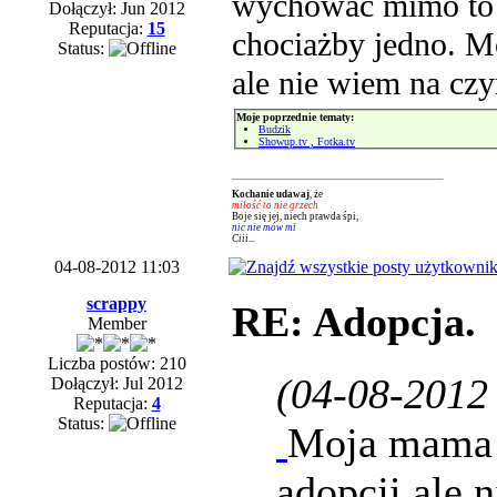
wychować mimo to 
Dołączył: Jun 2012
Reputacja:
15
chociażby jedno. M
Status:
ale nie wiem na czy
Moje poprzednie tematy:
Budzik
Showup.tv , Fotka.tv
Kochanie udawaj
, że
miłość to nie grzech
Boje się jej, niech prawda śpi,
nic nie mów mi
Ciii...
04-08-2012 11:03
scrappy
RE: Adopcja.
Member
Liczba postów: 210
(04-08-2012
Dołączył: Jul 2012
Reputacja:
4
Status:
Moja mama n
adopcji ale 