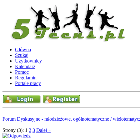
Główna
Szukaj
Użytkownicy
Kalendarz
Pomoc
Regulamin
Portale pracy
Forum Dyskusyjne - młodzieżowe, ogólnotematyczne / wielotematyc
Strony (3):
1
2
3
Dalej »