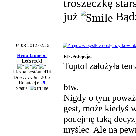
troszeczkę star
już
Bądź
04-08-2012 02:26
Henuttaunebu
RE: Adopcja.
Let's rock!
Tuptol założyła t
Liczba postów: 414
Dołączył: Jun 2012
Reputacja:
29
btw.
Status:
Nigdy o tym poważn
gest, może kiedyś w
podejmę taką decyzj
myśleć. Ale na pewn