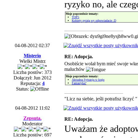
ryzyko no, ale czego
Moje poprzednie tematy:
TOP5
Kobiety pytają wy odpowiadacie :D
04-08-2012 02:37
Misterio
RE: Adopcja.
Wielki Mistrz
Osobiście wolał bym mieć swoje włas
maluchów
Liczba postów: 373
Moje poprzednie tematy:
Dołączył: Jun 2012
Aktualna Sytuacja w kraju
Reputacja:
4
Fantastyka?
Status:
"Licz na siebie, jeśli potrafisz liczyć "
04-08-2012 11:02
Zepsuta.
RE: Adopcja.
Moderator
Uważam że adoptowa
Liczba postów: 697