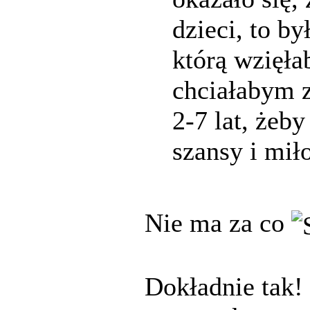
dzieci, to b
którą wzięł
chciałabym 
2-7 lat, żeb
szansy i miło
Nie ma za co
Dokładnie tak!