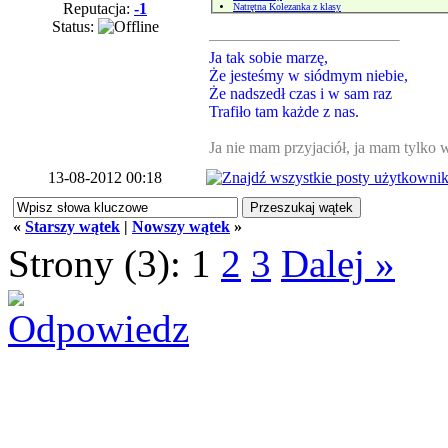
Reputacja:
-1
Natrętna Kolezanka z klasy
Status:
Ja tak sobie marzę,
Że jesteśmy w siódmym niebie,
Że nadszedł czas i w sam raz
Trafiło tam każde z nas.
Ja nie mam przyjaciół, ja mam tylko
13-08-2012 00:18
«
Starszy wątek
|
Nowszy wątek
»
Strony (3):
1
2
3
Dalej »