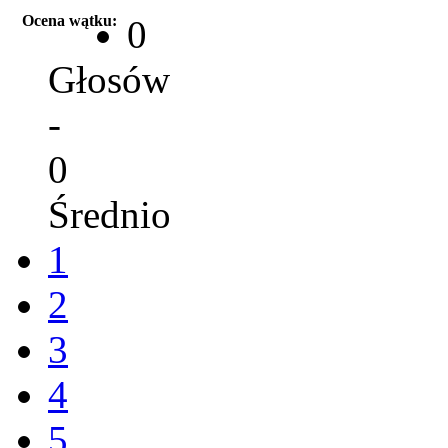
Ocena wątku:
0
Głosów
-
0
Średnio
1
2
3
4
5