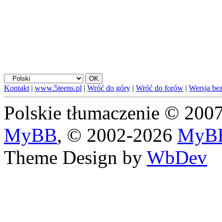
Kontakt
|
www.5teens.pl
|
Wróć do góry
|
Wróć do forów
|
Wersja bez
Polskie tłumaczenie © 20
MyBB
, © 2002-2026
MyBB
Theme Design by
WbDev