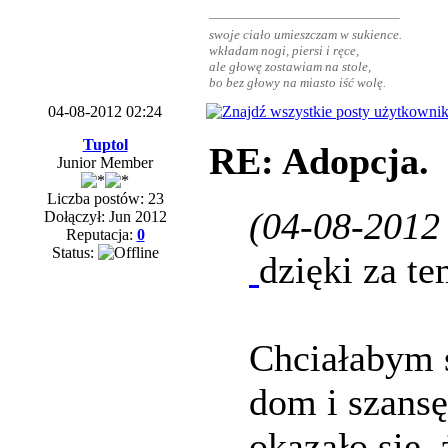
swoje ciało umieszczam w sukience.
wkładam nogi, piersi i ręce,
ale głowę zostawiam na stole,
bo bez głowy na miasto iść wolę.
04-08-2012 02:24
Tuptol
RE: Adopcja.
Junior Member
Liczba postów: 23
(04-08-2012
Dołączył: Jun 2012
Reputacja:
0
Status:
dzięki za te
Chciałabym 
dom i szans
okazało się,