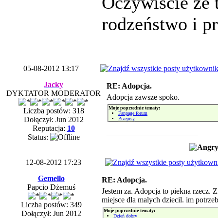
Oczywiście że 
rodzeństwo i 
05-08-2012 13:17
Jacky
RE: Adopcja.
DYKTATOR MODERATOR
Adopcja zawsze spoko.
Moje poprzednie tematy:
Liczba postów: 318
Fanpage forum
Dołączył: Jun 2012
Przepisy
Reputacja:
10
Status:
12-08-2012 17:23
Gemello
RE: Adopcja.
Papcio Dżemuś
Jestem za. Adopcja to piekna rzecz.
miejsce dla malych dziecil. im potrzeb
Liczba postów: 349
Moje poprzednie tematy:
Dołączył: Jun 2012
Dzień dobry