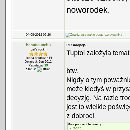
noworodek.
04-08-2012 02:26
Henuttaunebu
RE: Adopcja.
Let's rock!
Tuptol założyła tema
Liczba postów: 414
Dołączył: Jun 2012
Reputacja:
29
btw.
Status:
Nigdy o tym poważnie
może kiedyś w przysz
decyzję. Na razie tr
jest to wielkie poświę
z dobroci.
Moje poprzednie tematy:
TOP5