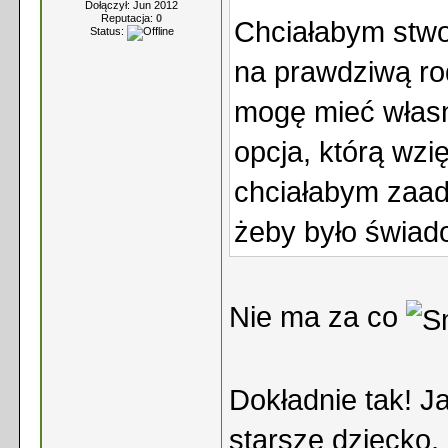
Dołączył: Jun 2012
Reputacja:
0
Chciałabym stwo
Status:
na prawdziwą rod
mogę mieć własn
opcja, którą wz
chciałabym zaad
żeby było świad
Nie ma za co
Dokładnie tak! J
starsze dziecko, 