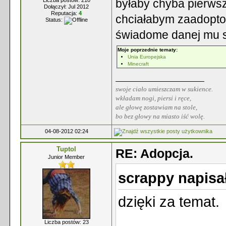
Liczba postów: 210
byłaby chyba pierws
Dołączył: Jul 2012
Reputacja:
4
chciałabym zaadoptow
Status:
świadome danej mu sz
Moje poprzednie tematy:
Unia Europejska
Minecraft
swoje ciało umieszczam w sukience.
wkładam nogi, piersi i ręce,
ale głowę zostawiam na stole,
bo bez głowy na miasto iść wolę.
04-08-2012 02:24
Tuptol
RE: Adopcja.
Junior Member
scrappy napisa
dzięki za temat.
Liczba postów: 23