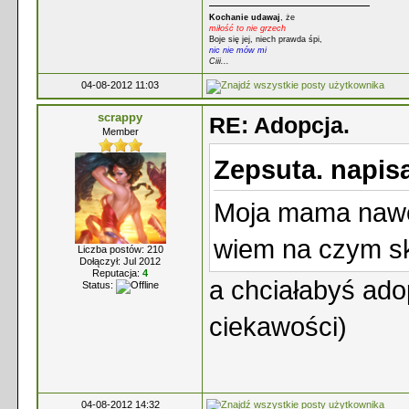
Kochanie udawaj
, że
miłość to nie grzech
Boje się jej, niech prawda śpi,
nic nie mów mi
Ciii...
04-08-2012 11:03
scrappy
RE: Adopcja.
Member
Zepsuta. napisa
Moja mama nawet 
wiem na czym sko
Liczba postów: 210
Dołączył: Jul 2012
Reputacja:
4
a chciałabyś ado
Status:
ciekawości)
04-08-2012 14:32