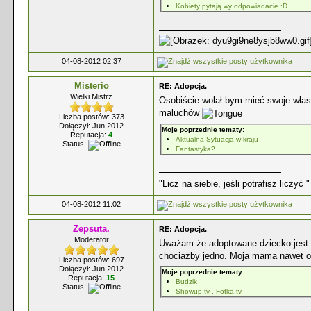
Kobiety pytają wy odpowiadacie :D
04-08-2012 02:37
Misterio
RE: Adopcja.
Wielki Mistrz
Osobiście wolał bym mieć swoje włas
maluchów
Liczba postów: 373
Dołączył: Jun 2012
Moje poprzednie tematy:
Reputacja:
4
Aktualna Sytuacja w kraju
Status:
Fantastyka?
"Licz na siebie, jeśli potrafisz liczyć "
04-08-2012 11:02
Zepsuta.
RE: Adopcja.
Moderator
Uważam że adoptowane dziecko jest 
chociażby jedno. Moja mama nawet ost
Liczba postów: 697
Dołączył: Jun 2012
Moje poprzednie tematy:
Reputacja:
15
Budzik
Status:
Showup.tv , Fotka.tv