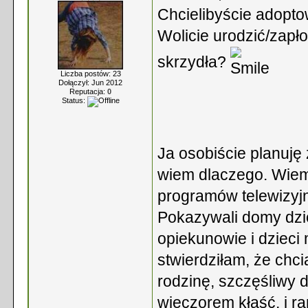
Chcielibyście adopt
Wolicie urodzić/zapło
skrzydła?
Liczba postów: 23
Dołączył: Jun 2012
Reputacja:
0
Status:
Ja osobiście planuję
wiem dlaczego. Wiem 
programów telewizyj
Pokazywali domy dzie
opiekunowie i dzieci
stwierdziłam, że ch
rodzinę, szczęśliwy 
wieczorem kłaść, i r