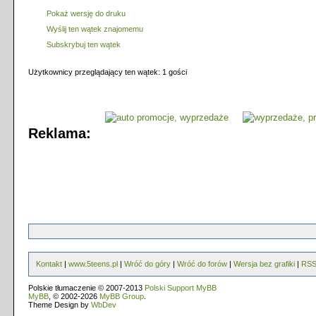
Pokaż wersję do druku
Wyślij ten wątek znajomemu
Subskrybuj ten wątek
Użytkownicy przeglądający ten wątek: 1 gości
Reklama:
Kontakt
|
www.5teens.pl
|
Wróć do góry
|
Wróć do forów
|
Wersja bez grafiki
|
RS
Polskie tłumaczenie © 2007-2013
Polski Support MyBB
MyBB
, © 2002-2026
MyBB Group
.
Theme Design by
WbDev