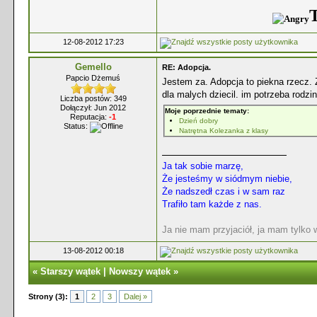
T
12-08-2012 17:23
Gemello
RE: Adopcja.
Papcio Dżemuś
Jestem za. Adopcja to piekna rzecz.
dla malych dziecil. im potrzeba rodzin
Liczba postów: 349
Dołączył: Jun 2012
Moje poprzednie tematy:
Reputacja:
-1
Dzień dobry
Status:
Natrętna Kolezanka z klasy
Ja tak sobie marzę,
Że jesteśmy w siódmym niebie,
Że nadszedł czas i w sam raz
Trafiło tam każde z nas.
Ja nie mam przyjaciół, ja mam tylko
13-08-2012 00:18
«
Starszy wątek
|
Nowszy wątek
»
Strony (3):
1
2
3
Dalej »