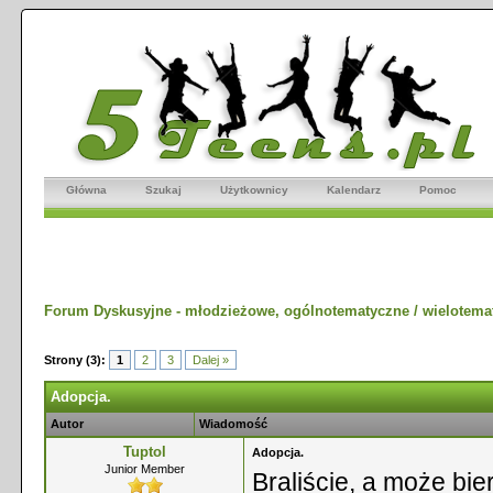
Główna
Szukaj
Użytkownicy
Kalendarz
Pomoc
Forum Dyskusyjne - młodzieżowe, ogólnotematyczne / wielotema
Strony (3):
1
2
3
Dalej »
Adopcja.
Autor
Wiadomość
Tuptol
Adopcja.
Junior Member
Braliście, a może bi