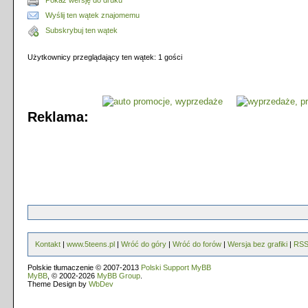
Pokaż wersję do druku
Wyślij ten wątek znajomemu
Subskrybuj ten wątek
Użytkownicy przeglądający ten wątek: 1 gości
Reklama:
Kontakt
|
www.5teens.pl
|
Wróć do góry
|
Wróć do forów
|
Wersja bez grafiki
|
RS
Polskie tłumaczenie © 2007-2013
Polski Support MyBB
MyBB
, © 2002-2026
MyBB Group
.
Theme Design by
WbDev