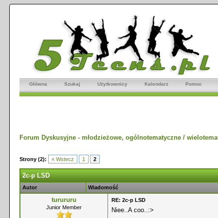
Główna
Szukaj
Użytkownicy
Kalendarz
Pomoc
Forum Dyskusyjne - młodzieżowe, ogólnotematyczne / wielotema
Strony (2):
« Wstecz
1
2
2c-p LSD
Autor
Wiadomość
turururu
RE: 2c-p LSD
Junior Member
Niee..A coo..:>