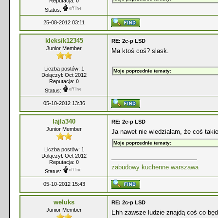
Reputacja:
0
Status:
25-08-2012 03:11
kleksik12345
RE: 2c-p LSD
Junior Member
Ma ktoś coś? slask.
Liczba postów: 1
Moje poprzednie tematy:
Dołączył: Oct 2012
Reputacja:
0
Status:
05-10-2012 13:36
lajla340
RE: 2c-p LSD
Junior Member
Ja nawet nie wiedziałam, że coś takie
Moje poprzednie tematy:
Liczba postów: 1
Dołączył: Oct 2012
Reputacja:
0
zabudowy kuchenne warszawa
Status:
05-10-2012 15:43
weluks
RE: 2c-p LSD
Junior Member
Ehh zawsze ludzie znajdą coś co będą