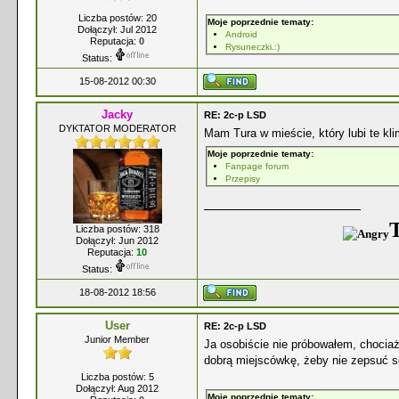
Liczba postów: 20
Moje poprzednie tematy:
Dołączył: Jul 2012
Android
Reputacja:
0
Rysuneczki.:)
Status:
15-08-2012 00:30
Jacky
RE: 2c-p LSD
DYKTATOR MODERATOR
Mam Tura w mieście, który lubi te kli
Moje poprzednie tematy:
Fanpage forum
Przepisy
T
Liczba postów: 318
Dołączył: Jun 2012
Reputacja:
10
Status:
18-08-2012 18:56
User
RE: 2c-p LSD
Junior Member
Ja osobiście nie próbowałem, chociaż 
dobrą miejscówkę, żeby nie zepsuć s
Liczba postów: 5
Dołączył: Aug 2012
Moje poprzednie tematy: