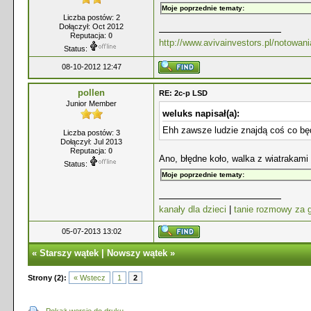
Moje poprzednie tematy:
Liczba postów: 2
Dołączył: Oct 2012
Reputacja:
0
http://www.avivainvestors.pl/notowani
Status:
08-10-2012 12:47
pollen
RE: 2c-p LSD
Junior Member
weluks napisał(a):
Ehh zawsze ludzie znajdą coś co będ
Liczba postów: 3
Dołączył: Jul 2013
Reputacja:
0
Ano, błędne koło, walka z wiatrakami
Status:
Moje poprzednie tematy:
kanały dla dzieci
|
tanie rozmowy za g
05-07-2013 13:02
«
Starszy wątek
|
Nowszy wątek
»
Strony (2):
« Wstecz
1
2