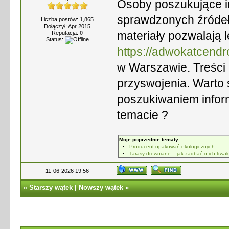
Osoby poszukujące i
sprawdzonych źródeł
Liczba postów: 1,865
Dołączył: Apr 2015
materiały pozwalają 
Reputacja:
0
Status:
https://adwokatcendr
w Warszawie. Treści 
przyswojenia. Warto 
poszukiwaniem infor
temacie ?
Moje poprzednie tematy:
Producent opakowań ekologicznych
Tarasy drewniane – jak zadbać o ich trwał
11-06-2026 19:56
«
Starszy wątek
|
Nowszy wątek
»