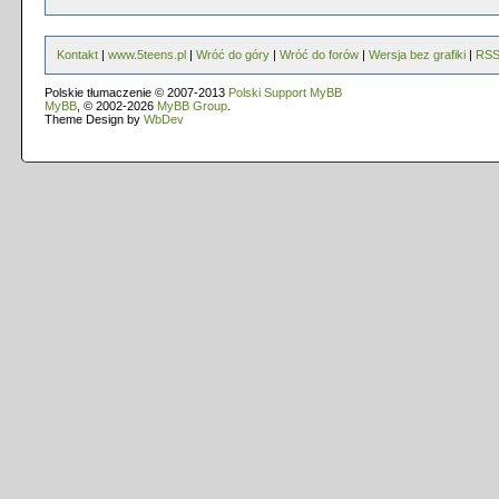
Kontakt
|
www.5teens.pl
|
Wróć do góry
|
Wróć do forów
|
Wersja bez grafiki
|
RS
Polskie tłumaczenie © 2007-2013
Polski Support MyBB
MyBB
, © 2002-2026
MyBB Group
.
Theme Design by
WbDev