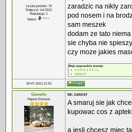
zaradzic na nikly za
Liczba postów: 76
Dołączył: Jul 2012
pod nosem i na brodzi
Reputacja:
1
Status:
sam meszek
dodam ze tato niema 
sie chyba nie spieszy
czy moze jakies mas
Moje poprzednie tematy:
H A R D S T A J L
ZAROST
30-07-2012 21:52
Gemello
RE: ZAROST
Papcio Dżemuś
A smaruj sie jak chce
kupowac cos z apteki 
a jesli chcesz miec ta