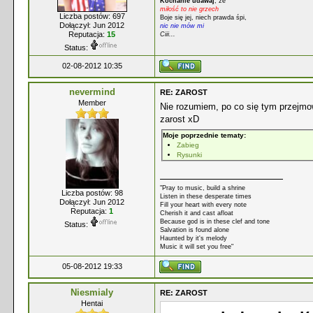
Kochanie udawaj
, że
miłość to nie grzech
Liczba postów: 697
Boje się jej, niech prawda śpi,
Dołączył: Jun 2012
nic nie mów mi
Reputacja:
15
Ciii...
Status:
02-08-2012 10:35
nevermind
RE: ZAROST
Member
Nie rozumiem, po co się tym przejmow
zarost xD
Moje poprzednie tematy:
Zabieg
Rysunki
"Pray to music, build a shrine
Liczba postów: 98
Listen in these desperate times
Dołączył: Jun 2012
Fill your heart with every note
Reputacja:
1
Cherish it and cast afloat
Because god is in these clef and tone
Status:
Salvation is found alone
Haunted by it's melody
Music it will set you free"
05-08-2012 19:33
Niesmialy
RE: ZAROST
Hentai