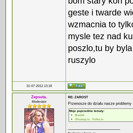
bom stary kon po
geste i twarde wi
wzmacnia to tylk
mysle tez nad ku
poszlo,tu by byl
ruszylo
31-07-2012 13:18
Zepsuta.
RE: ZAROST
Moderator
Przenosze do działu nasze problemy
Moje poprzednie tematy:
Budzik
Showup.tv , Fotka.tv