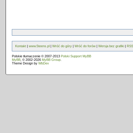
Kontakt
|
www.5teens.pl
|
Wróć do góry
|
Wróć do forów
|
Wersja bez grafiki
|
RS
Polskie tłumaczenie © 2007-2013
Polski Support MyBB
MyBB
, © 2002-2026
MyBB Group
.
Theme Design by
WbDev