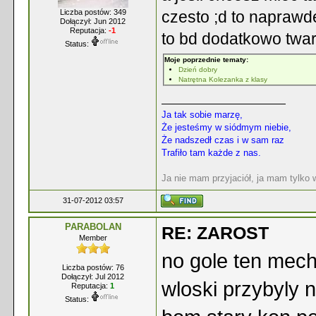
Liczba postów: 349
czesto ;d to napra
Dołączył: Jun 2012
Reputacja:
-1
to bd dodatkowo twa
Status:
Moje poprzednie tematy:
Dzień dobry
Natrętna Kolezanka z klasy
Ja tak sobie marzę,
Że jesteśmy w siódmym niebie,
Że nadszedł czas i w sam raz
Trafiło tam każde z nas.
Ja nie mam przyjaciół, ja mam tylko
31-07-2012 03:57
PARABOLAN
RE: ZAROST
Member
no gole ten mech
Liczba postów: 76
Dołączył: Jul 2012
wloski przybyly 
Reputacja:
1
Status: