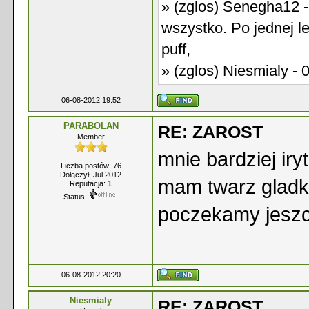
» (zglos) Senegha12 -
wszystko. Po jednej le
puff,
» (zglos) Niesmialy - 
06-08-2012 19:52
PARABOLAN
RE: ZAROST
Member
mnie bardziej iry
Liczba postów: 76
Dołączył: Jul 2012
mam twarz gladk
Reputacja:
1
Status:
poczekamy jesz
06-08-2012 20:20
Niesmialy
RE: ZAROST