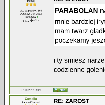
Hentai
PARABOLAN na
Liczba postów: 164
Dołączył: Jun 2012
Reputacja:
4
mnie bardziej ir
Status:
mam twarz gladk
poczekamy jesz
i ty smiesz narze
codzienne goleni
07-08-2012 09:28
Gemello
RE: ZAROST
Papcio Dżemuś