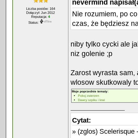
nevermind napisał(
Liczba postów: 164
Nie rozumiem, po co
Dołączył: Jun 2012
Reputacja:
4
czas, że będziesz na
Status:
niby tylko cycki ale 
niz golenie ;p
Zarost wyrasta sam, 
wlosow skutkowaly to
Moje poprzednie tematy:
Pokoj zwierzen
Dawcy szpiku i krwi
Cytat:
» (zglos) Scelerisque 