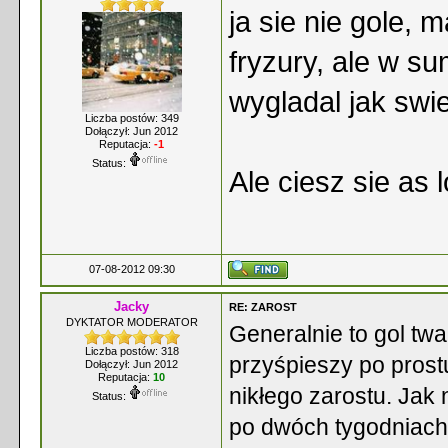
ja sie nie gole, 
fryzury, ale w s
wygladal jak swi
Liczba postów: 349
Dołączył: Jun 2012
Reputacja:
-1
Status:
Ale ciesz sie as 
07-08-2012 09:30
Jacky
RE: ZAROST
DYKTATOR MODERATOR
Generalnie to gol twa
Liczba postów: 318
przyśpieszy po prost
Dołączył: Jun 2012
Reputacja:
10
nikłego zarostu. Jak n
Status:
po dwóch tygodniach