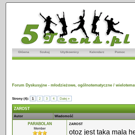
Główna
Szukaj
Użytkownicy
Kalendarz
Pomoc
Forum Dyskusyjne - młodzieżowe, ogólnotematyczne / wielotema
Strony (4):
1
2
3
4
Dalej »
ZAROST
Autor
Wiadomość
PARABOLAN
ZAROST
Member
otoz jest taka mala 