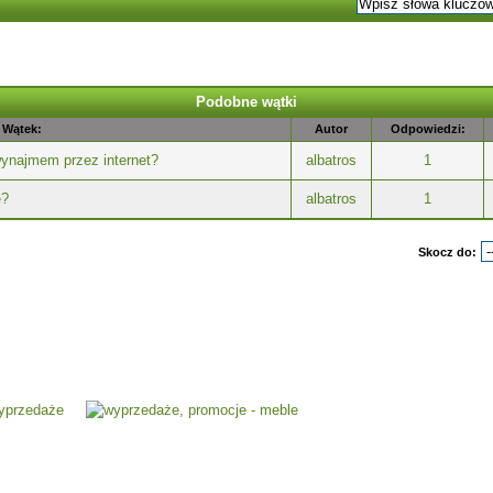
Podobne wątki
Wątek:
Autor
Odpowiedzi:
ynajmem przez internet?
albatros
1
e?
albatros
1
Skocz do: