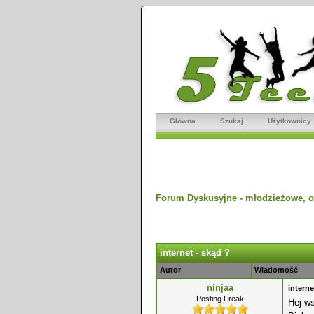
Główna
Szukaj
Użytkownicy
Forum Dyskusyjne - młodzieżowe, o
dnio
internet - skąd ?
Autor
Wiadomość
ninjaa
interne
Posting Freak
Hej ws