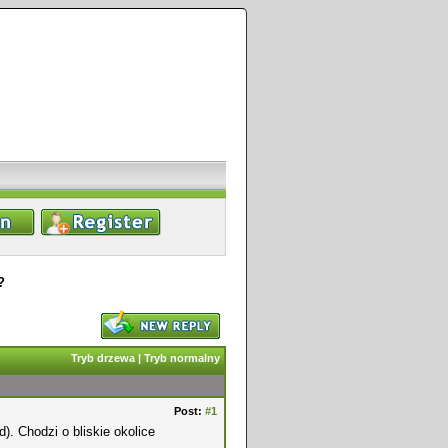
?
Tryb drzewa
|
Tryb normalny
Post:
#1
). Chodzi o bliskie okolice