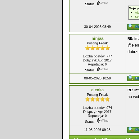
Status:
Moje p
Ak
Sz
30-04-2026 08:49
ninjaa
RE: int
Posting Freak
@elenk
dobrze
Liczba postów: 777
Dołączył: Aug 2017
Reputacja:
0
Status:
08-05-2026 10:58
elenka
RE: int
Posting Freak
no wi
Liczba postów: 974
Dołączył: Apr 2017
Reputacja:
0
Status:
11-05-2026 09:23