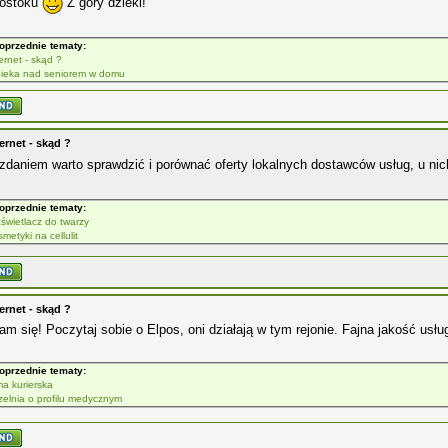
gostoku
Z góry dzieki!
oprzednie tematy:
ternet - skąd ?
ieka nad seniorem w domu
ernet - skąd ?
daniem warto sprawdzić i porównać oferty lokalnych dostawców usług, u ni
oprzednie tematy:
zświetlacz do twarzy
metyki na cellulit
ernet - skąd ?
m się! Poczytaj sobie o Elpos, oni działają w tym rejonie. Fajna jakość usł
oprzednie tematy:
rma kurierska
zelnia o profilu medycznym