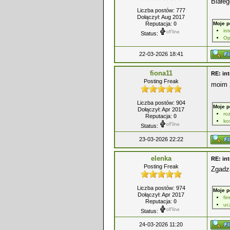
Białe
Liczba postów: 777
Dołączył: Aug 2017
Reputacja:
0
Moje p
in
Status:
Op
22-03-2026 18:41
fiona11
RE: int
Posting Freak
moim z
Liczba postów: 904
Moje p
Dołączył: Apr 2017
ro
Reputacja:
0
kos
Status:
23-03-2026 22:22
elenka
RE: int
Posting Freak
Zgadza
Liczba postów: 974
Moje p
Dołączył: Apr 2017
fi
Reputacja:
0
uc
Status:
24-03-2026 11:20