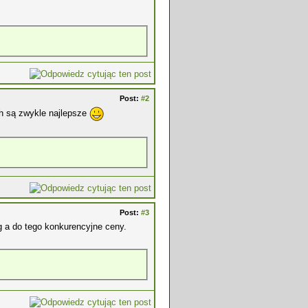
Post:
#2
ch są zwykle najlepsze
Post:
#3
ug a do tego konkurencyjne ceny.