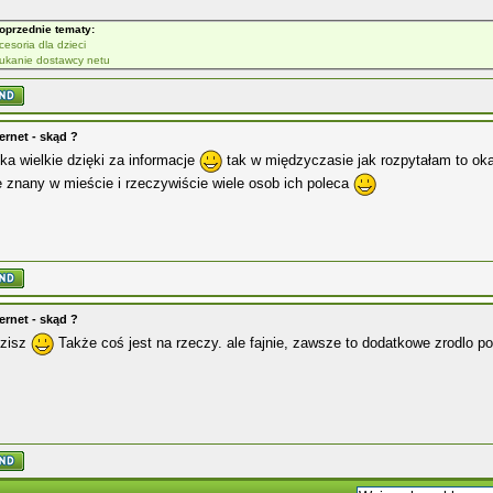
oprzednie tematy:
cesoria dla dzieci
ukanie dostawcy netu
ernet - skąd ?
a wielkie dzięki za informacje
tak w międzyczasie jak rozpytałam to oka
 znany w mieście i rzeczywiście wiele osob ich poleca
ernet - skąd ?
dzisz
Także coś jest na rzeczy. ale fajnie, zawsze to dodatkowe zrodlo p