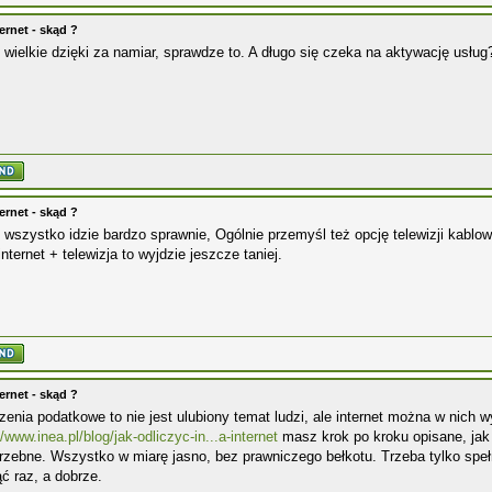
ernet - skąd ?
 wielkie dzięki za namiar, sprawdze to. A długo się czeka na aktywację usług
ernet - skąd ?
 wszystko idzie bardzo sprawnie, Ogólnie przemyśl też opcję telewizji kablow
internet + telewizja to wyjdzie jeszcze taniej.
ernet - skąd ?
zenia podatkowe to nie jest ulubiony temat ludzi, ale internet można w nich 
//www.inea.pl/blog/jak-odliczyc-in...a-internet
masz krok po kroku opisane, jak 
rzebne. Wszystko w miarę jasno, bez prawniczego bełkotu. Trzeba tylko speł
ć raz, a dobrze.