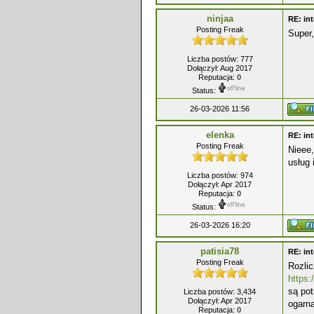
ninjaa
RE: int
Posting Freak
Super,
Liczba postów: 777
Dołączył: Aug 2017
Reputacja:
0
Status:
26-03-2026 11:56
elenka
RE: int
Posting Freak
Nieee,
usług 
Liczba postów: 974
Dołączył: Apr 2017
Reputacja:
0
Status:
26-03-2026 16:20
patisia78
RE: int
Posting Freak
Rozlic
https:
są pot
Liczba postów: 3,434
Dołączył: Apr 2017
ogarną
Reputacja:
0