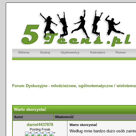
Główna
Szukaj
Użytkownicy
Kalendarz
Pomoc
Forum Dyskusyjne - młodzieżowe, ogólnotematyczne / wielotema
Warto skorzystać
Autor
Wiadomość
daniel4437878
Warto skorzystać
Posting Freak
Według mnie bardzo dużo osób zainte