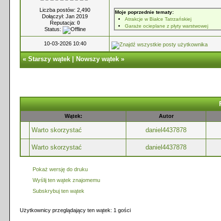
Liczba postów: 2,490
Moje poprzednie tematy:
Dołączył: Jan 2019
Atrakcje w Białce Tatrzańskiej
Reputacja:
0
Garaże ocieplane z płyty warstwowej
Status:
10-03-2026 10:40
«
Starszy wątek
|
Nowszy wątek
»
Wątek:
Autor
Warto skorzystać
daniel4437878
Warto skorzystać
daniel4437878
Pokaż wersję do druku
Wyślij ten wątek znajomemu
Subskrybuj ten wątek
Użytkownicy przeglądający ten wątek: 1 gości