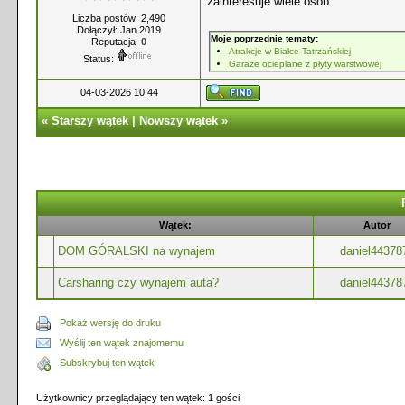
zainteresuje wiele osób.
Liczba postów: 2,490
Dołączył: Jan 2019
Moje poprzednie tematy:
Reputacja:
0
Atrakcje w Białce Tatrzańskiej
Status:
Garaże ocieplane z płyty warstwowej
04-03-2026 10:44
«
Starszy wątek
|
Nowszy wątek
»
Wątek:
Autor
DOM GÓRALSKI na wynajem
daniel44378
Carsharing czy wynajem auta?
daniel44378
Pokaż wersję do druku
Wyślij ten wątek znajomemu
Subskrybuj ten wątek
Użytkownicy przeglądający ten wątek: 1 gości