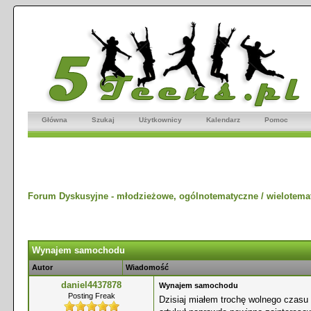
Główna
Szukaj
Użytkownicy
Kalendarz
Pomoc
Forum Dyskusyjne - młodzieżowe, ogólnotematyczne / wielotema
Wynajem samochodu
Autor
Wiadomość
daniel4437878
Wynajem samochodu
Posting Freak
Dzisiaj miałem trochę wolnego czasu 