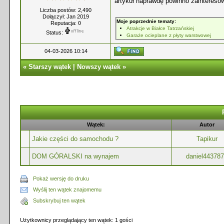
artykuł naprawdę powinno zaintereso
Liczba postów: 2,490
Dołączył: Jan 2019
Moje poprzednie tematy:
Reputacja:
0
Atrakcje w Białce Tatrzańskiej
Status:
Garaże ocieplane z płyty warstwowej
04-03-2026 10:14
«
Starszy wątek
|
Nowszy wątek
»
Wątek:
Autor
Jakie części do samochodu ?
Tapikur
DOM GÓRALSKI na wynajem
daniel44378
Pokaż wersję do druku
Wyślij ten wątek znajomemu
Subskrybuj ten wątek
Użytkownicy przeglądający ten wątek: 1 gości