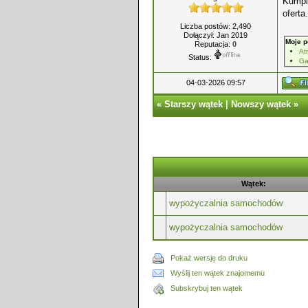
Kumpl
oferta.
Liczba postów: 2,490
Dołączył: Jan 2019
Moje p
Reputacja:
0
At
Status:
Ga
04-03-2026 09:57
«
Starszy wątek
|
Nowszy wątek
»
Wątek:
wypożyczalnia samochodów
wypożyczalnia samochodów
Pokaż wersję do druku
Wyślij ten wątek znajomemu
Subskrybuj ten wątek