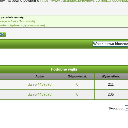
owi na pewno powiem o
https://www.trustindex.io/reviews/comfor...hodow-lod
oprzednie tematy:
rakcje w Białce Tatrzańskiej
raże ocieplane z płyty warstwowej
Podobne wątki
Autor
Odpowiedzi:
Wyświetleń:
daniel4437878
0
211
daniel4437878
0
206
Skocz do: