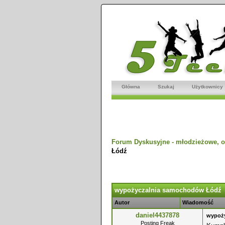
Główna
Szukaj
Użytkownicy
Forum Dyskusyjne - młodzieżowe, o
Łódź
dnio
wypożyczalnia samochodów Łódź
Autor
Wiadomość
daniel4437878
wypoż
Posting Freak