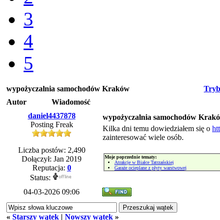
3
4
5
wypożyczalnia samochodów Kraków
Tryb
Autor
Wiadomość
daniel4437878
wypożyczalnia samochodów Krak
Posting Freak
Kilka dni temu dowiedziałem się o
ht
zainteresować wiele osób.
Liczba postów: 2,490
Moje poprzednie tematy:
Dołączył: Jan 2019
Atrakcje w Białce Tatrzańskiej
Reputacja:
0
Garaże ocieplane z płyty warstwowej
Status:
04-03-2026 09:06
«
Starszy wątek
|
Nowszy wątek
»