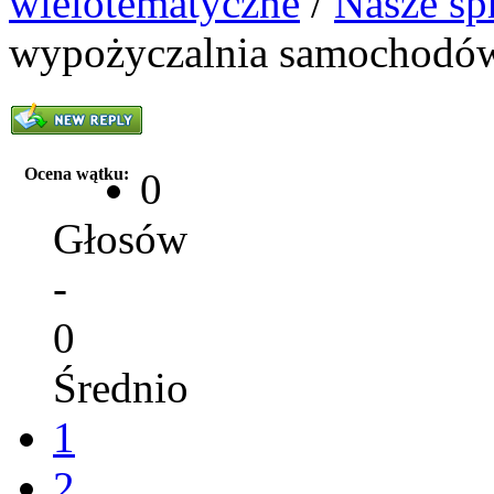
wielotematyczne
/
Nasze sp
wypożyczalnia samochodó
Ocena wątku:
0
Głosów
-
0
Średnio
1
2