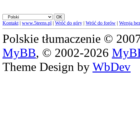
Kontakt
|
www.5teens.pl
|
Wróć do góry
|
Wróć do forów
|
Wersja bez
Polskie tłumaczenie © 20
MyBB
, © 2002-2026
MyBB
Theme Design by
WbDev