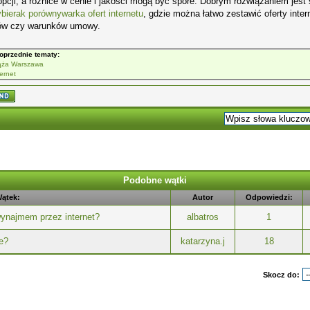
opcji, a różnice w cenie i jakości mogą być spore. Dobrym rozwiązaniem jest s
ierak porównywarka ofert internetu
, gdzie można łatwo zestawić oferty inte
ów czy warunków umowy.
oprzednie tematy:
ąża Warszawa
ternet
Podobne wątki
ątek:
Autor
Odpowiedzi:
ynajmem przez internet?
albatros
1
ie?
katarzyna.j
18
Skocz do: