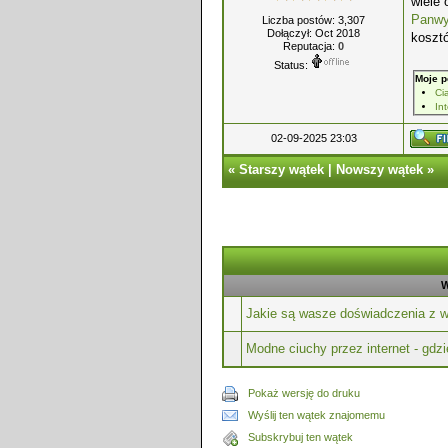
wiele 
Panwyb
Liczba postów: 3,307
Dołączył: Oct 2018
koszt
Reputacja:
0
Status:
Moje p
Ci
In
02-09-2025 23:03
«
Starszy wątek
|
Nowszy wątek
»
W
Jakie są wasze doświadczenia z w
Modne ciuchy przez internet - gdz
Pokaż wersję do druku
Wyślij ten wątek znajomemu
Subskrybuj ten wątek