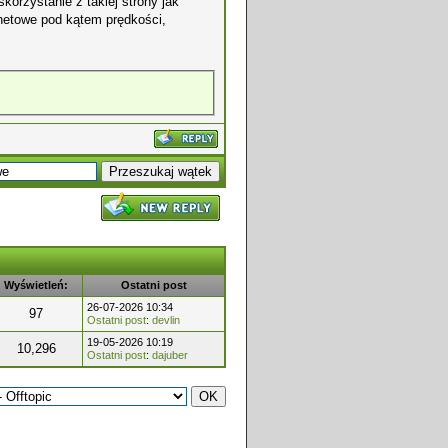
korzystanie z takiej strony jak
rnetowe pod kątem prędkości,
Wyświetleń:
Ostatni post
26-07-2026 10:34
97
Ostatni post
:
devlin
19-05-2026 10:19
10,296
Ostatni post
:
dajuber