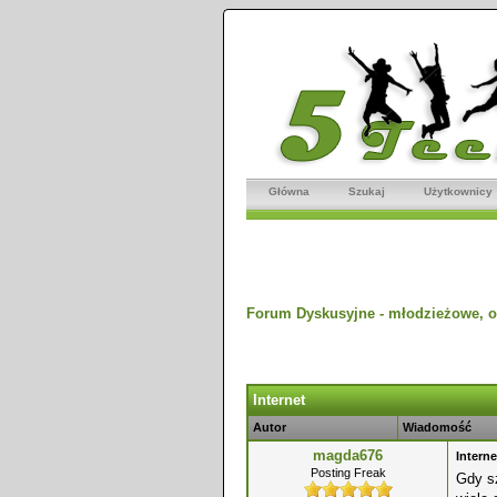
Główna
Szukaj
Użytkownicy
Forum Dyskusyjne - młodzieżowe, o
dnio
Internet
Autor
Wiadomość
magda676
Interne
Posting Freak
Gdy sz