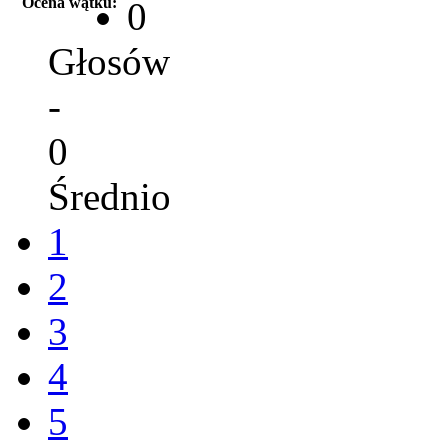
Ocena wątku:
0
Głosów
-
0
Średnio
1
2
3
4
5