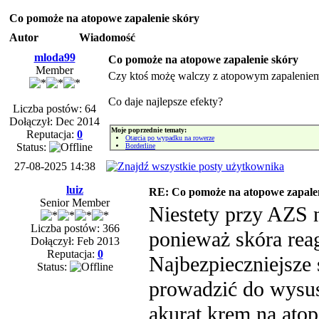
Co pomoże na atopowe zapalenie skóry
Autor
Wiadomość
mloda99
Co pomoże na atopowe zapalenie skóry
Member
Czy ktoś możę walczy z atopowym zapalenie
Co daje najlepsze efekty?
Liczba postów: 64
Dołączył: Dec 2014
Moje poprzednie tematy:
Reputacja:
0
Otarcia po wypadku na rowerze
Status:
Borderline
27-08-2025 14:38
luiz
RE: Co pomoże na atopowe zapale
Senior Member
Niestety przy AZS 
Liczba postów: 366
ponieważ skóra rea
Dołączył: Feb 2013
Reputacja:
0
Najbezpieczniejsze 
Status:
prowadzić do wysus
akurat krem na atop