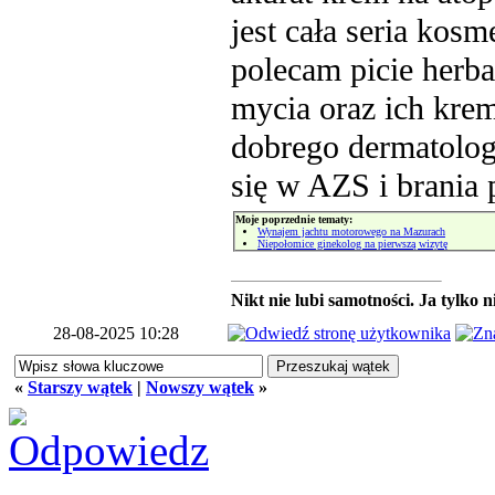
jest cała seria kos
polecam picie herb
mycia oraz ich kre
dobrego dermatologa 
się w AZS i brania 
Moje poprzednie tematy:
Wynajem jachtu motorowego na Mazurach
Niepołomice ginekolog na pierwszą wizytę
Nikt nie lubi samotności. Ja tylko 
28-08-2025 10:28
«
Starszy wątek
|
Nowszy wątek
»