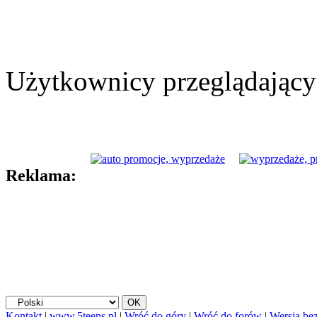
Użytkownicy przeglądający 
Reklama:
Kontakt
|
www.5teens.pl
|
Wróć do góry
|
Wróć do forów
|
Wersja bez