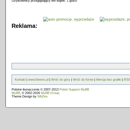
Użytkownicy przeglądający ten wątek: 1 gości
Reklama:
Kontakt
|
www.5teens.pl
|
Wróć do góry
|
Wróć do forów
|
Wersja bez grafiki
|
RS
Polskie tłumaczenie © 2007-2013
Polski Support MyBB
MyBB
, © 2002-2026
MyBB Group
.
Theme Design by
WbDev