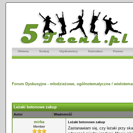
Główna
Szukaj
Użytkownicy
Kalendarz
Pomoc
Forum Dyskusyjne - młodzieżowe, ogólnotematyczne / wielotema
Leżaki betonowe zakup
Autor
Wiadomość
mirka
Leżaki betonowe zakup
Member
Zastanawiam się, czy leżaki przy ska