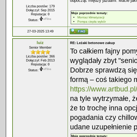
odpocząć między jazdami. Macie jak
Liczba postów: 179
Dołączył: Sep 2015
Moje poprzednie tematy:
Reputacja:
0
Montaz klimatyzacji
Status:
Pompa ciepła wybór
27-03-2025 13:49
luiz
RE: Leżaki betonowe zakup
Senior Member
To całkiem fajny pomy
Liczba postów: 366
wyglądały zbyt "seni
Dołączył: Feb 2013
Reputacja:
0
Dobrze sprawdzą się 
Status:
formą – coś takiego
https://www.artbud.pl
na tyle wytrzymałe, ż
że to trochę inna opc
pogadania czy chill
udane uzupełnienie p
Moje poprzednie tematy: