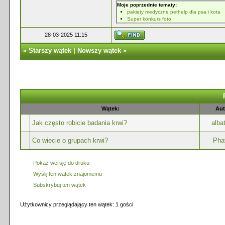
Moje poprzednie tematy:
pakiety medyczne pethelp dla psa i kota
Super konkurs foto
28-03-2025 11:15
«
Starszy wątek
|
Nowszy wątek
»
Wątek:
Aut
Jak często robicie badania krwi?
alba
Co wiecie o grupach krwi?
Pha
Pokaż wersję do druku
Wyślij ten wątek znajomemu
Subskrybuj ten wątek
Użytkownicy przeglądający ten wątek: 1 gości