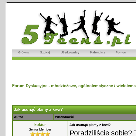
Główna
Szukaj
Użytkownicy
Kalendarz
Pomoc
Forum Dyskusyjne - młodzieżowe, ogólnotematyczne / wielotema
Jak usunąć plamy z krwi?
Autor
Wiadomość
kokier
Jak usunąć plamy z krwi?
Senior Member
Poradziliście sobie? T