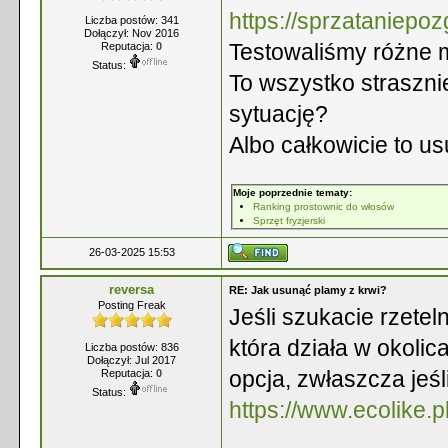
https://sprzataniepo
Liczba postów: 341
Dołączył: Nov 2016
Testowaliśmy różne m
Reputacja:
0
Status:
To wszystko straszn
sytuację?
Albo całkowicie to u
Moje poprzednie tematy:
Ranking prostownic do włosów
Sprzęt fryzjerski
26-03-2025 15:53
reversa
RE: Jak usunąć plamy z krwi?
Posting Freak
Jeśli szukacie rzetel
która działa w okoli
Liczba postów: 836
Dołączył: Jul 2017
opcja, zwłaszcza jeś
Reputacja:
0
Status:
https://www.ecolike.