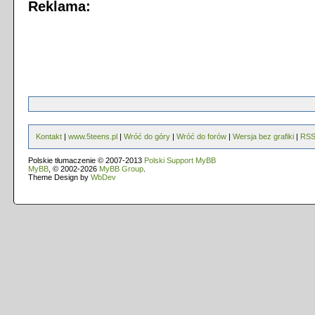
Reklama:
Kontakt
|
www.5teens.pl
|
Wróć do góry
|
Wróć do forów
|
Wersja bez grafiki
|
RS
Polskie tłumaczenie © 2007-2013
Polski Support MyBB
MyBB
, © 2002-2026
MyBB Group
.
Theme Design by
WbDev