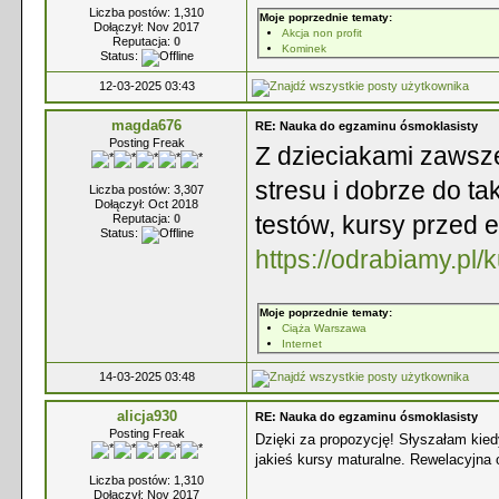
Liczba postów: 1,310
Moje poprzednie tematy:
Dołączył: Nov 2017
Akcja non profit
Reputacja:
0
Kominek
Status:
12-03-2025 03:43
magda676
RE: Nauka do egzaminu ósmoklasisty
Posting Freak
Z dzieciakami zawsze
stresu i dobrze do 
Liczba postów: 3,307
Dołączył: Oct 2018
testów, kursy przed 
Reputacja:
0
Status:
https://odrabiamy.pl/
Moje poprzednie tematy:
Ciąża Warszawa
Internet
14-03-2025 03:48
alicja930
RE: Nauka do egzaminu ósmoklasisty
Posting Freak
Dzięki za propozycję! Słyszałam kied
jakieś kursy maturalne. Rewelacyjna 
Liczba postów: 1,310
Dołączył: Nov 2017