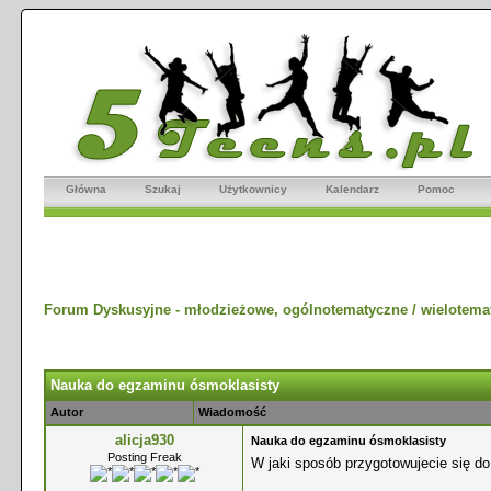
Główna
Szukaj
Użytkownicy
Kalendarz
Pomoc
Forum Dyskusyjne - młodzieżowe, ogólnotematyczne / wielotema
Nauka do egzaminu ósmoklasisty
Autor
Wiadomość
alicja930
Nauka do egzaminu ósmoklasisty
Posting Freak
W jaki sposób przygotowujecie się d