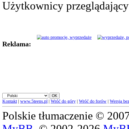
Użytkownicy przeglądający 
Reklama:
Kontakt
|
www.5teens.pl
|
Wróć do góry
|
Wróć do forów
|
Wersja bez
Polskie tłumaczenie © 20
MyBB
, © 2002-2026
MyBB