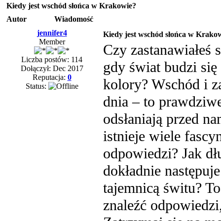
Kiedy jest wschód słońca w Krakowie?
Autor
Wiadomość
jennifer4
Kiedy jest wschód słońca w Krako
Member
Czy zastanawiałeś s
Liczba postów: 114
gdy świat budzi się
Dołączył: Dec 2017
Reputacja:
0
kolory? Wschód i z
Status:
dnia – to prawdziwe
odsłaniają przed na
istnieje wiele fasc
odpowiedzi? Jak dł
dokładnie następuj
tajemnicą świtu? To
znaleźć odpowiedzi,