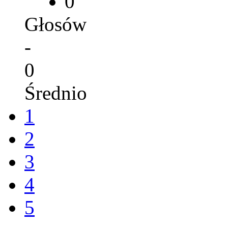
0
Głosów
-
0
Średnio
1
2
3
4
5