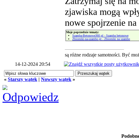
Zatrzymaj się na mo
zjawiska mogą wpły
nowe spojrzenie na 
Moje poprzednie tematy:
Szamba-Betonowe360.pl - Szamba betonowe
Zbiorniki-na-szambo.pl - Zbiorniki na szambo
są różne rodzaje samotności. Być może
14-12-2024 20:54
«
Starszy wątek
|
Nowszy wątek
»
Podobne