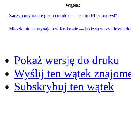
Wątek:
Zaczynamy naukę gry na ukulele — jest to dobry pomysł?
Mieszkanie na wynajem w Krakowie — jakie są wasze doświadc
Pokaż wersję do druku
Wyślij ten wątek znajo
Subskrybuj ten wątek