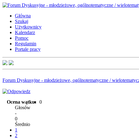
Główna
Szukaj
Użytkownicy
Kalendarz
Pomoc
Regulamin
Portale pracy
Forum Dyskusyjne - młodzieżowe, ogólnotematyczne / wielotematyc
Ocena wątku:
0
Głosów
-
0
Średnio
1
2