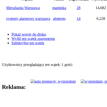
Mieszkania Warszawa
maminka
28
14,682
systemy alarmowe warszawa
abstergo
14
6,228
Pokaż wersję do druku
Wyślij ten wątek znajomemu
Subskrybuj ten wątek
Użytkownicy przeglądający ten wątek: 1 gości
Reklama: