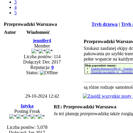
3
4
5
Przeprowadzki Warszawa
Tryb drzewa
|
Tryb 
Autor
Wiadomość
jennifer4
Przeprowadzki Warsza
Member
Szukasz zaufanej ekipy d
pakowania po szybki trans
Liczba postów: 114
pełne wsparcie na każdym
Dołączył: Dec 2017
Moje poprzednie tematy:
Reputacja:
0
Szamba-Betonowe360.pl - Szamba
Status:
Zbiorniki-na-szambo.pl - Zbiornik
są różne rodzaje samotnoś
29-10-2024 12:42
fatyka
RE: Przeprowadzki Warszawa
Posting Freak
Ja też planuję przeprowadzkę także rozglą
Liczba postów: 5,078
Dołączył: Jan 2017