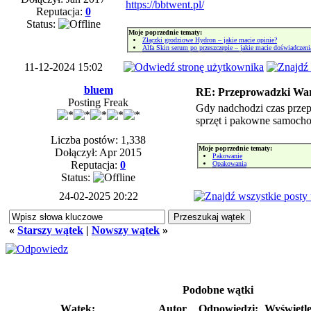
https://bbtwent.pl/
Reputacja:
0
Status:
Moje poprzednie tematy:
Złączki grodziowe Hydron – jakie macie opinie?
Alfa Skin serum po przeszczepie – jakie macie doświadczeni
11-12-2024 15:02
bluem
RE: Przeprowadzki Wa
Posting Freak
Gdy nadchodzi czas przep
sprzęt i pakowne samocho
Liczba postów: 1,338
Moje poprzednie tematy:
Dołączył: Apr 2015
Pakowanie
Reputacja:
0
Opakowania
Status:
24-02-2025 20:22
«
Starszy wątek
|
Nowszy wątek
»
Podobne wątki
Wątek:
Autor
Odpowiedzi:
Wyświetl