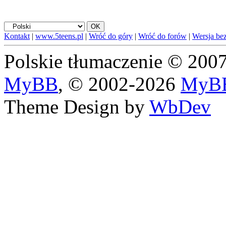
Kontakt
|
www.5teens.pl
|
Wróć do góry
|
Wróć do forów
|
Wersja bez
Polskie tłumaczenie © 20
MyBB
, © 2002-2026
MyBB
Theme Design by
WbDev