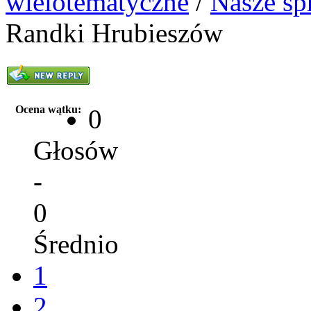
wielotematyczne
/
Nasze sp
Randki Hrubieszów
Ocena wątku:
0
Głosów
-
0
Średnio
1
2