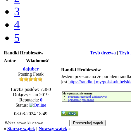
3
4
5
Randki Hrubieszów
Tryb drzewa
|
Tryb 
Autor
Wiadomość
dajuber
Randki Hrubieszów
Posting Freak
Jestem przekonana że portalem randk
jest
https://randkuj.my/polska/lubelsk
Liczba postów: 7,380
Moje poprzednie tematy:
Dołączył: Jan 2019
producent ogrodzeń gabionowych
Reputacja:
0
ogrodzenie gabionowe
Status:
08-08-2024 18:49
«
Starszy wątek
|
Nowszy wątek
»