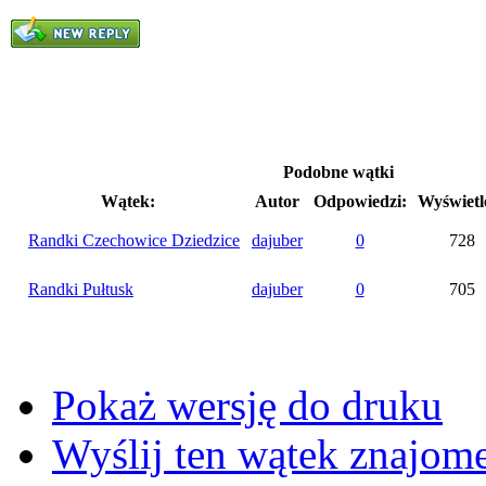
Podobne wątki
Wątek:
Autor
Odpowiedzi:
Wyświetl
Randki Czechowice Dziedzice
dajuber
0
728
Randki Pułtusk
dajuber
0
705
Pokaż wersję do druku
Wyślij ten wątek znajo