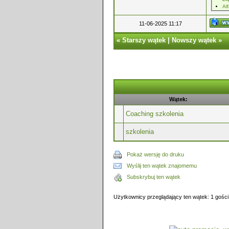
Al
11-06-2025 11:17
«
Starszy wątek
|
Nowszy wątek
»
Wątek:
Coaching szkolenia
szkolenia
Pokaż wersję do druku
Wyślij ten wątek znajomemu
Subskrybuj ten wątek
Użytkownicy przeglądający ten wątek: 1 gości