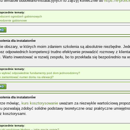
u tematów budowlano-instalacyjnych to zajrzyj koniecznie do
https://e-proficl
oprzednie tematy:
oducent ogrodzeń gabionowych
rodzenie gabionowe
kolenia dla instalatorów
ie obszary, w których moim zdaniem szkolenia są absolutnie niezbędne. Jed
Bez odpowiednich kompetencji trudno efektywnie prowadzić rozmowy z klient
e. Warto inwestować w rozwój zespołu, bo to przekłada się bezpośrednio na wy
oprzednie tematy:
k wybrać odpowiednie fundamenty pod dom jednorodzinny?
k zamontować numer domu na elewacji?
kolenia dla instalatorów
rze mówiąc,
kurs kosztorysowanie
uważam za niezwykle wartościową propoz
u pozwalają zdobyć solidne podstawy teoretyczne oraz praktyczne umiejętno
z kosztorysami.
oprzednie tematy:
ączki grodziowe Hydron – jakie macie opinie?