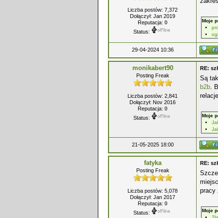
zakres
Liczba postów: 7,372
Dołączył: Jan 2019
Moje p
Reputacja:
0
pr
Status:
og
29-04-2024 10:36
monikabert90
RE: sz
Posting Freak
Są tak
b2b
. 
relacj
Liczba postów: 2,841
Dołączył: Nov 2016
Reputacja:
0
Moje p
Status:
Ja
Ja
21-05-2025 18:00
fatyka
RE: sz
Posting Freak
Szcze
miejsc
pracy 
Liczba postów: 5,078
Dołączył: Jan 2017
Reputacja:
0
Moje p
Status:
Zł