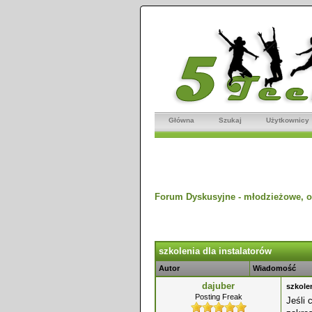
Główna
Szukaj
Użytkownicy
Forum Dyskusyjne - młodzieżowe, o
dnio
szkolenia dla instalatorów
Autor
Wiadomość
dajuber
szkole
Posting Freak
Jeśli 