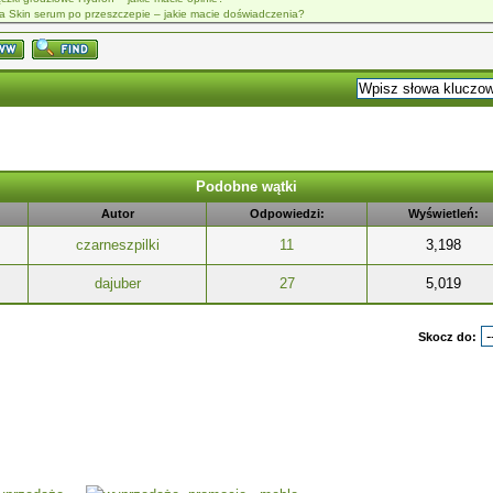
fa Skin serum po przeszczepie – jakie macie doświadczenia?
Podobne wątki
Autor
Odpowiedzi:
Wyświetleń:
czarneszpilki
11
3,198
dajuber
27
5,019
Skocz do: