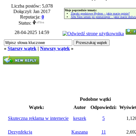
Liczba postów: 5,078
Moje poprzednie tematy:
Dołączył: Jan 2017
Złączki grodziowe Hydron – jakie macie opinie?
Reputacja:
0
Alfa Skin serum po przeszczepie – jakie macie doświ
Status:
28-04-2025 14:59
«
Starszy wątek
|
Nowszy wątek
»
Podobne wątki
Wątek:
Autor
Odpowiedzi:
Wyświet
Skuteczna reklama w internecie
keszek
5
1,12
Dezynfekcja
Kaszana
11
2,69