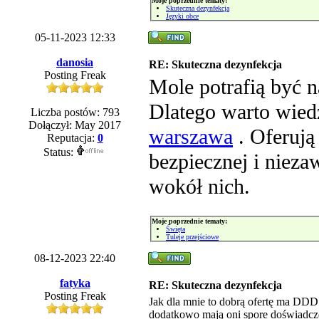
Moje poprzednie tematy:
Skuteczna dezynfekcja
Języki obce
05-11-2023 12:33
danosia
RE: Skuteczna dezynfekcja
Posting Freak
Mole potrafią być n
Dlatego warto wied
Liczba postów: 793
Dołączył: May 2017
warszawa
. Oferują
Reputacja:
0
Status:
bezpiecznej i niez
wokół nich.
Moje poprzednie tematy:
Święta
Tuleje przejściowe
08-12-2023 22:40
fatyka
RE: Skuteczna dezynfekcja
Posting Freak
Jak dla mnie to dobrą ofertę ma DDD 
dodatkowo mają oni spore doświadcze