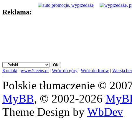
Reklama:
Kontakt
|
www.5teens.pl
|
Wróć do góry
|
Wróć do forów
|
Wersja bez
Polskie tłumaczenie © 20
MyBB
, © 2002-2026
MyBB
Theme Design by
WbDev