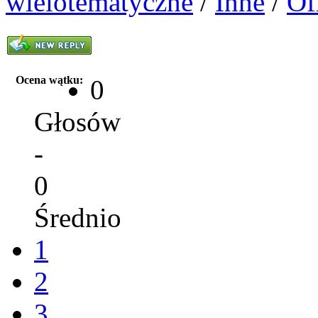
wielotematyczne
/
Inne
/
Of
Ocena wątku:
0
Głosów
-
0
Średnio
1
2
3