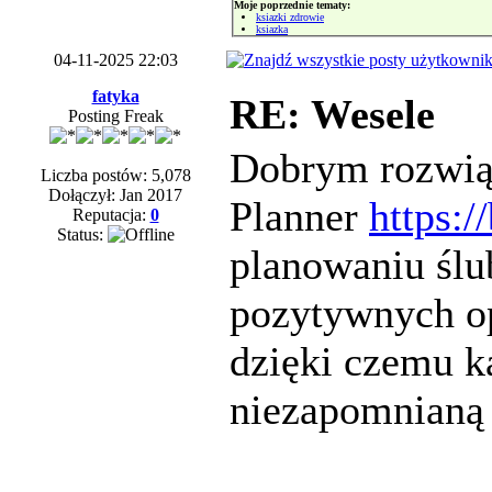
Moje poprzednie tematy:
ksiazki zdrowie
ksiazka
04-11-2025 22:03
fatyka
RE: Wesele
Posting Freak
Dobrym rozwią
Liczba postów: 5,078
Dołączył: Jan 2017
Planner
https:
Reputacja:
0
Status:
planowaniu ślu
pozytywnych opi
dzięki czemu k
niezapomnianą 