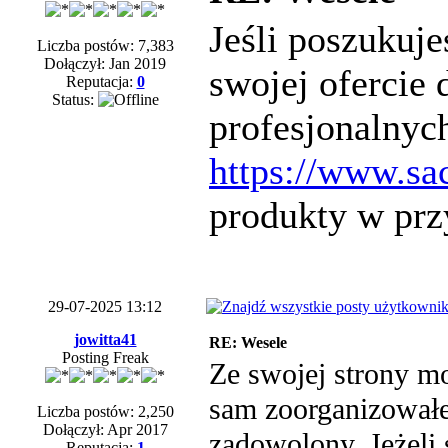
Jeśli poszukuje
Liczba postów: 7,383
Dołączył: Jan 2019
swojej ofercie
Reputacja:
0
Status:
profesjonalnyc
https://www.sa
produkty w prz
29-07-2025 13:12
jowitta41
RE: Wesele
Posting Freak
Ze swojej strony m
sam zoorganizowałe
Liczba postów: 2,250
Dołączył: Apr 2017
zadowolony. Jeżeli 
Reputacja:
1