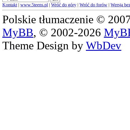
Kontakt
|
www.5teens.pl
|
Wróć do góry
|
Wróć do forów
|
Wersja bez
Polskie tłumaczenie © 20
MyBB
, © 2002-2026
MyBB
Theme Design by
WbDev