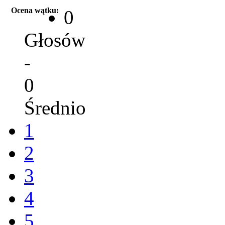
Ocena wątku:
0
Głosów
-
0
Średnio
1
2
3
4
5