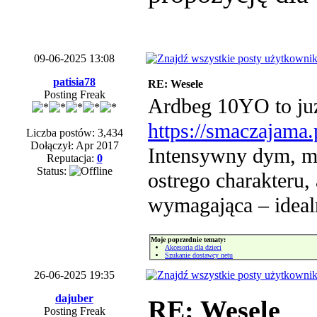
09-06-2025 13:08
patisia78
RE: Wesele
Posting Freak
Ardbeg 10YO to już 
https://smaczajama
Liczba postów: 3,434
Dołączył: Apr 2017
Intensywny dym, m
Reputacja:
0
Status:
ostrego charakteru, 
wymagająca – ideal
Moje poprzednie tematy:
Akcesoria dla dzieci
Szukanie dostawcy netu
26-06-2025 19:35
dajuber
RE: Wesele
Posting Freak