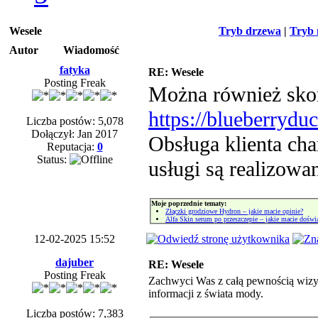
Wesele
Tryb drzewa
|
Tryb 
Autor
Wiadomość
fatyka
RE: Wesele
Posting Freak
Można również skorz
https://blueberrydu
Liczba postów: 5,078
Dołączył: Jan 2017
Obsługa klienta cha
Reputacja:
0
Status:
usługi są realizowa
Moje poprzednie tematy:
Złączki grodziowe Hydron – jakie macie opinie?
Alfa Skin serum po przeszczepie – jakie macie doświ
12-02-2025 15:52
dajuber
RE: Wesele
Posting Freak
Zachwyci Was z całą pewnością wizyt
informacji z świata mody.
Liczba postów: 7,383