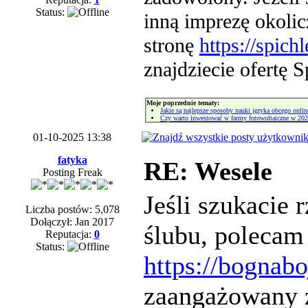
Status:
inną imprezę okoli
stronę
https://spich
znajdziecie ofertę 
Moje poprzednie tematy:
Jakie są najlepsze sposoby nauki języka obcego onlin
Czy warto inwestować w farmy fotowoltaiczne w 202
01-10-2025 13:38
fatyka
RE: Wesele
Posting Freak
Jeśli szukacie
Liczba postów: 5,078
Dołączył: Jan 2017
ślubu, polecam 
Reputacja:
0
Status:
https://bognab
zaangażowany z