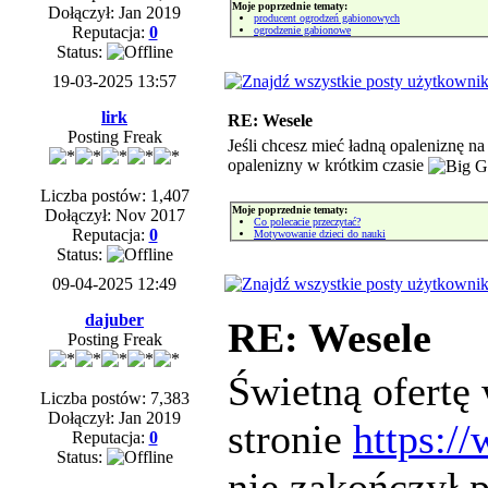
Moje poprzednie tematy:
Dołączył: Jan 2019
producent ogrodzeń gabionowych
Reputacja:
0
ogrodzenie gabionowe
Status:
19-03-2025 13:57
lirk
RE: Wesele
Posting Freak
Jeśli chcesz mieć ładną opaleniznę n
opalenizny w krótkim czasie
Liczba postów: 1,407
Moje poprzednie tematy:
Dołączył: Nov 2017
Co polecacie przeczytać?
Reputacja:
0
Motywowanie dzieci do nauki
Status:
09-04-2025 12:49
dajuber
RE: Wesele
Posting Freak
Świetną ofertę
Liczba postów: 7,383
Dołączył: Jan 2019
stronie
https:/
Reputacja:
0
Status:
nie zakończył p