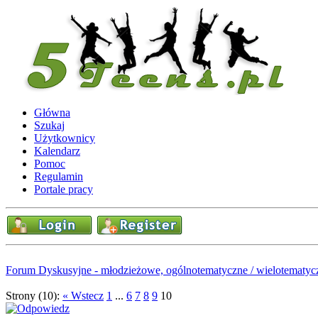
Główna
Szukaj
Użytkownicy
Kalendarz
Pomoc
Regulamin
Portale pracy
Forum Dyskusyjne - młodzieżowe, ogólnotematyczne / wielotematyc
Strony (10):
« Wstecz
1
...
6
7
8
9
10