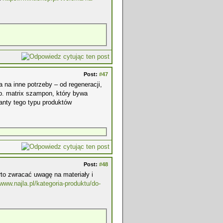
Post:
#47
a na inne potrzeby – od regeneracji,
p. matrix szampon, który bywa
ianty tego typu produktów
Post:
#48
rto zwracać uwagę na materiały i
/www.najla.pl/kategoria-produktu/do-