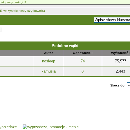
nek pracy i usługi IT
5
Podobne wątki
Autor
Odpowiedzi:
Wyświetleń:
nosleep
74
75,577
kamusia
8
2,443
Skocz do: