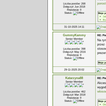
porost
Liczba postów: 268
Dołączył: Jun 2018
Reputacja:
0
Status:
Moje p
Ja
Bu
31-10-2025 14:11
GummyKammy
RE: Pi
Senior Member
Na ryn
przez 
stosow
Liczba postów: 398
Dołączył: May 2016
preze
Reputacja:
0
Status:
Moje p
29-11-2025 20:02
Katarzyna88
RE: Pi
Senior Member
Akceso
wygodę
wloso
Liczba postów: 462
Dołączył: Mar 2018
Reputacja:
0
Status:
Moje p