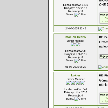
INOAR
ONE 7
Liczba postów: 1,310
Dołączył: Nov 2017
Reputacja:
0
Status:
Moje p
Ak
Ko
24-04-2025 22:43
maciek.fredro
RE: Pi
Junior Member
O włos
na lep
Liczba postów: 38
Dołączył: Feb 2016
Moje p
Reputacja:
0
Status:
01-05-2025 08:29
kokier
RE: Pi
Senior Member
Górna
różnic
Liczba postów: 341
Dołączył: Nov 2016
Moje p
Reputacja:
0
Ra
Status:
Spr