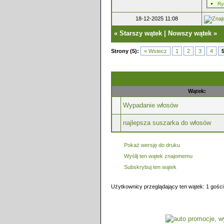
Ry
18-12-2025 11:08
«
Starszy wątek
|
Nowszy wątek
»
Strony (5):
« Wstecz
1
2
3
4
Wątek:
Wypadanie włosów
najlepsza suszarka do włosów
Pokaż wersję do druku
Wyślij ten wątek znajomemu
Subskrybuj ten wątek
Użytkownicy przeglądający ten wątek: 1 gości