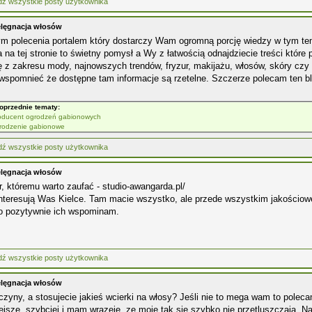
elęgnacja włosów
m polecenia portalem który dostarczy Wam ogromną porcję wiedzy w tym te
 na tej stronie to świetny pomysł a Wy z łatwością odnajdziecie treści któ
 z zakresu mody, najnowszych trendów, fryzur, makijażu, włosów, skóry czy 
wspomnieć że dostępne tam informacje są rzetelne. Szczerze polecam ten bl
oprzednie tematy:
oducent ogrodzeń gabionowych
rodzenie gabionowe
elęgnacja włosów
r, któremu warto zaufać - studio-awangarda.pl/
 interesują Was Kielce. Tam macie wszystko, ale przede wszystkim jakościo
o pozytywnie ich wspominam.
elęgnacja włosów
zyny, a stosujecie jakieś wcierki na włosy? Jeśli nie to mega wam to poleca
jsze, szybciej i mam wrazeie, ze moje tak sie szybko nie przetluszczają. N