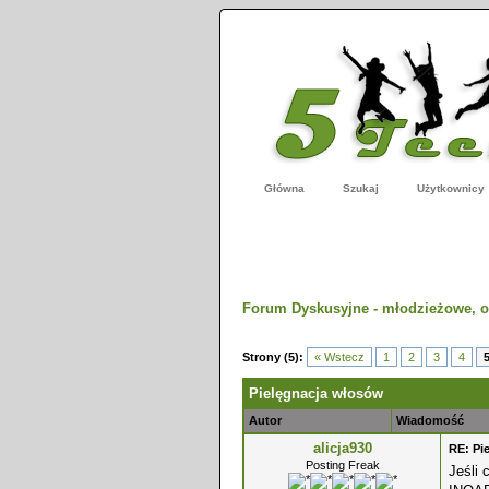
Główna
Szukaj
Użytkownicy
Forum Dyskusyjne - młodzieżowe, o
dnio
Strony (5):
« Wstecz
1
2
3
4
Pielęgnacja włosów
Autor
Wiadomość
alicja930
RE: Pi
Posting Freak
Jeśli 