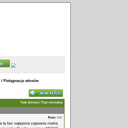
/
Pielęgnacja włosów
Tryb drzewa
|
Tryb normalny
Post:
#41
– a tę bez wątpienia zapewnia marka