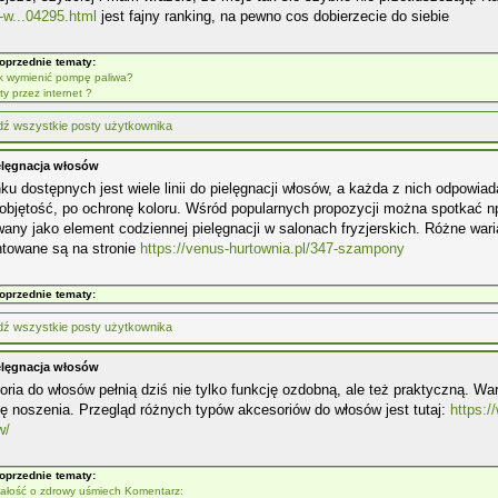
-w...04295.html
jest fajny ranking, na pewno cos dobierzecie do siebie
oprzednie tematy:
k wymienić pompę paliwa?
ty przez internet ?
elęgnacja włosów
ku dostępnych jest wiele linii do pielęgnacji włosów, a każda z nich odpowiad
objętość, po ochronę koloru. Wśród popularnych propozycji można spotkać n
any jako element codziennej pielęgnacji w salonach fryzjerskich. Różne war
ntowane są na stronie
https://venus-hurtownia.pl/347-szampony
oprzednie tematy:
elęgnacja włosów
ria do włosów pełnią dziś nie tylko funkcję ozdobną, ale też praktyczną. Wa
 noszenia. Przegląd różnych typów akcesoriów do włosów jest tutaj:
https:/
w/
oprzednie tematy:
Dbałość o zdrowy uśmiech Komentarz: