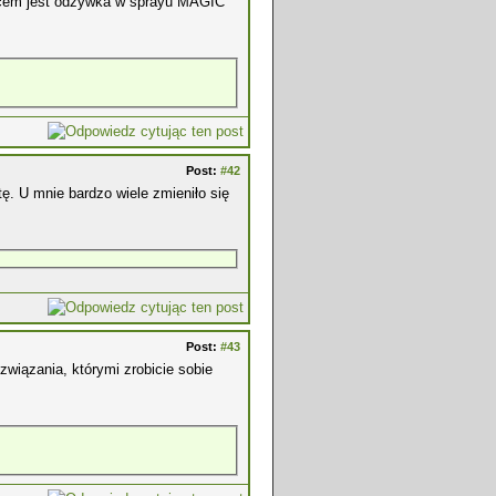
eńcem jest odżywka w sprayu MAGIC
Post:
#42
ę. U mnie bardzo wiele zmieniło się
Post:
#43
związania, którymi zrobicie sobie