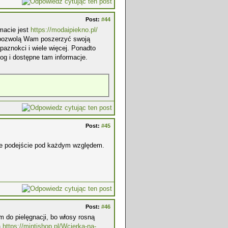
Post:
#44
macie jest
https://modaipiekno.pl/
re pozwolą Wam poszerzyć swoją
paznokci i wiele więcej. Ponadto
og i dostępne tam informacje.
Post:
#45
we podejście pod każdym względem.
Post:
#46
m do pielęgnacji, bo włosy rosną
a
https://mintishop.pl/Wcierka-na-