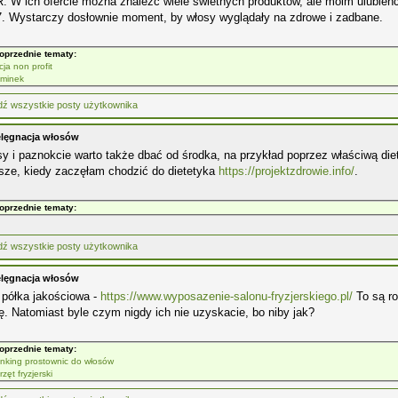
. W ich ofercie można znaleźć wiele świetnych produktów, ale moim ulubi
. Wystarczy dosłownie moment, by włosy wyglądały na zdrowe i zadbane.
oprzednie tematy:
cja non profit
minek
elęgnacja włosów
y i paznokcie warto także dbać od środka, na przykład poprzez właściwą diet
sze, kiedy zaczęłam chodzić do dietetyka
https://projektzdrowie.info/
.
oprzednie tematy:
elęgnacja włosów
 półka jakościowa -
https://www.wyposazenie-salonu-fryzjerskiego.pl/
To są ro
ę. Natomiast byle czym nigdy ich nie uzyskacie, bo niby jak?
oprzednie tematy:
nking prostownic do włosów
zęt fryzjerski