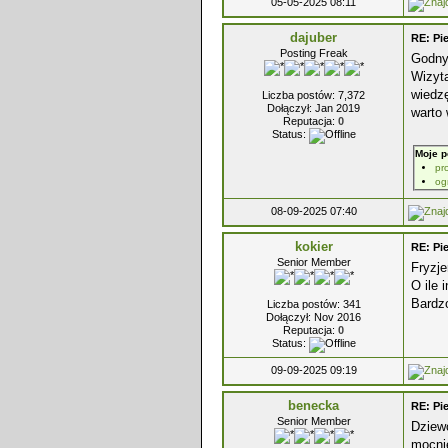
05-05-2025 08:11
dajuber
RE: Pi
Posting Freak
Godny
Wizyta
wiedzę
Liczba postów: 7,372
Dołączył: Jan 2019
warto 
Reputacja:
0
Status:
Moje p
pr
og
08-09-2025 07:40
kokier
RE: Pi
Senior Member
Fryzje
O ile
Bardz
Liczba postów: 341
Dołączył: Nov 2016
Reputacja:
0
Status:
09-09-2025 09:19
benecka
RE: Pi
Senior Member
Dziewc
mocnie