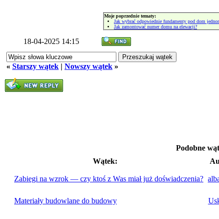
Moje poprzednie tematy:
Jak wybrać odpowiednie fundamenty pod dom jedno
Jak zamontować numer domu na elewacji?
18-04-2025 14:15
«
Starszy wątek
|
Nowszy wątek
»
Podobne wąt
Wątek:
Au
Zabiegi na wzrok — czy ktoś z Was miał już doświadczenia?
alb
Materiały budowlane do budowy
Usk