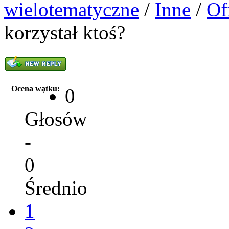
wielotematyczne
/
Inne
/
Of
korzystał ktoś?
Ocena wątku:
0
Głosów
-
0
Średnio
1