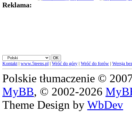
Reklama:
Kontakt
|
www.5teens.pl
|
Wróć do góry
|
Wróć do forów
|
Wersja bez
Polskie tłumaczenie © 20
MyBB
, © 2002-2026
MyBB
Theme Design by
WbDev