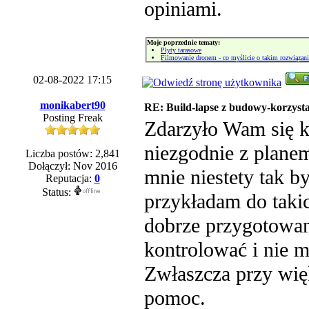
opiniami.
Moje poprzednie tematy:
Płyty tarasowe
Filmowanie dronem - co myślicie o takim rozwiązan
02-08-2022 17:15
monikabert90
RE: Build-lapse z budowy-korzysta
Posting Freak
Zdarzyło Wam się k
niezgodnie z plan
Liczba postów: 2,841
Dołączył: Nov 2016
mnie niestety tak b
Reputacja:
0
Status:
przykładam do taki
dobrze przygotowa
kontrolować i nie m
Zwłaszcza przy wię
pomoc.