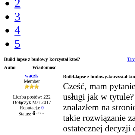
2
3
4
5
Build-lapse z budowy-korzystał ktoś?
Try
Autor
Wiadomość
waczis
Build-lapse z budowy-korzystał kto
Member
Cześć, mam pytanie 
usługi jak w tytule?
Liczba postów: 222
Dołączył: Mar 2017
znalazłem na stron
Reputacja:
0
Status:
takie rozwiązanie z
ostatecznej decyzji