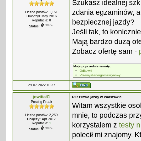
Szukasz idealnej szk
zdania egzaminów, al
Liczba postów: 1,151
Dołączył: May 2016
bezpiecznej jazdy?
Reputacja:
0
Status:
Jeśli tak, to koniczn
Mają bardzo dużą of
Zobacz ofertę sam -
Moje poprzednie tematy:
Odkuwki
Przemysł energomaszynowy
29-07-2022 10:37
jowitta41
RE: Prawo jazdy w Warszawie
Posting Freak
Witam wszystkie oso
mnie, to podczas pr
Liczba postów: 2,250
Dołączył: Apr 2017
korzystałem z
testy 
Reputacja:
1
Status:
polecił mi znajomy. 